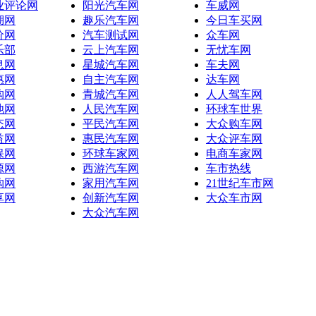
业评论网
阳光汽车网
车威网
湖网
趣乐汽车网
今日车买网
价网
汽车测试网
众车网
乐部
云上汽车网
无忧车网
息网
星城汽车网
车夫网
惠网
自主汽车网
达车网
购网
青城汽车网
人人驾车网
池网
人民汽车网
环球车世界
态网
平民汽车网
大众购车网
益网
惠民汽车网
大众评车网
保网
环球车家网
电商车家网
源网
西游汽车网
车市热线
购网
家用汽车网
21世纪车市网
享网
创新汽车网
大众车市网
大众汽车网