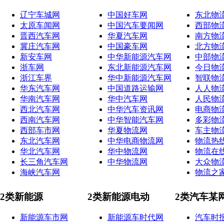
辽宁车城网
中国好车网
东北物
太原车闻网
中国汽车要闻网
西部物
晋西汽车网
华夏汽车网
南方物
冀庄汽车网
中国豪车网
北方物
新安车网
中华新能源汽车网
中部物
浙车网
东北新能源汽车网
今日物
浙江车界
华中新能源汽车网
智联物
华东汽车网
中国道路运输网
人人物
华南汽车网
华中汽车网
人民物
西北汽车网
中华汽车资讯网
电商物
西南汽车网
中华智能汽车网
多彩物
西部车市网
华夏物流网
车主物
东北汽车网
中华电商物流网
物流热
华北汽车网
华中物流网
物流在
长三角汽车网
中华物流网
大众物
海峡汽车网
物流之
2类新能源
2类新能源电动
2类汽车某
新能源车市网
新能源车时代网
汽车时