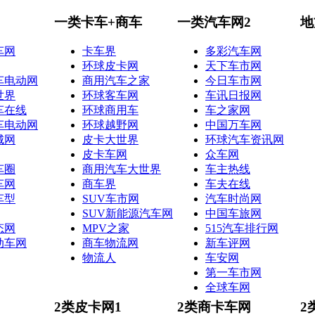
一类卡车+商车
一类汽车网2
地
车网
卡车界
多彩汽车网
环球皮卡网
天下车市网
车电动网
商用汽车之家
今日车市网
世界
环球客车网
车讯日报网
车在线
环球商用车
车之家网
车电动网
环球越野网
中国万车网
城网
皮卡大世界
环球汽车资讯网
皮卡车网
众车网
车圈
商用汽车大世界
车主热线
车网
商车界
车夫在线
车型
SUV车市网
汽车时尚网
SUV新能源汽车网
中国车旅网
态网
MPV之家
515汽车排行网
动车网
商车物流网
新车评网
物流人
车安网
第一车市网
全球车网
2类皮卡网1
2类商卡车网
2