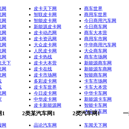
流网
皮卡天下网
商车世界
流网
智联皮卡网
商用车世界
流网
智能皮卡网
今日商用汽车网
流网
新能源皮卡网
今日商车网
流网
皮卡动态网
商车大本营
流网
皮卡资讯网
商用车市网
流网
大众皮卡网
中华商用汽车网
流网
人民皮卡网
大众商车网
流网
皮卡热线
商车市场网
流天下
皮卡大本营
新能源商车网
流网
皮卡在线
新能源车商网
流网
皮卡市场网
智能商车网
线
多彩皮卡网
卡车市场网
线
皮卡车世界
卡车大本营
流网
今日皮卡网
中华卡车网
家
中华皮卡网
新能源卡车网
皮卡新能源网
智能卡车网
大众卡车网
网1
2类某汽车网1
2类汽车网1
一
报网
品论汽车网
车闻天下网