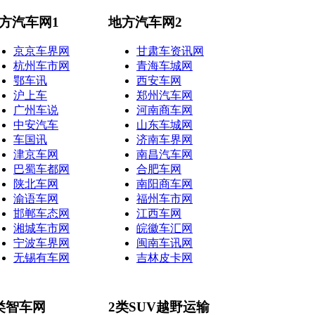
方汽车网1
地方汽车网2
京京车界网
甘肃车资讯网
杭州车市网
青海车城网
鄂车讯
西安车网
沪上车
郑州汽车网
广州车说
河南商车网
中安汽车
山东车城网
车国讯
济南车界网
津京车网
南昌汽车网
巴蜀车都网
合肥车网
陕北车网
南阳商车网
渝语车网
福州车市网
邯郸车态网
江西车网
湘城车市网
皖徽车汇网
宁波车界网
闽南车讯网
无锡有车网
吉林皮卡网
类智车网
2类SUV越野运输