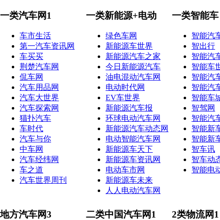
一类汽车网1
一类新能源+电动
一类智能车
车市生活
绿色车网
智能汽
第一汽车资讯网
新能源车世界
智出行
车买买
新能源汽车之家
智能汽
荆楚汽车网
今日新能源汽车
智能车
侃车网
油电混动汽车网
智能汽
汽车用品网
电动时代网
智能汽
汽车大世界
EV车世界
智能车
汽车探索网
新能源汽车报
智驾网
猫扑汽车
环球电动汽车网
智能汽
车时代
新能源汽车动态网
智能新
汽车与你
电动智能汽车网
智能新
中车网
新能源车天下
智车讯
汽车经纬网
新能源车资讯网
智车动
车之道
电动车市网
智能电
汽车世界周刊
新能源车未来
人人电动汽车网
地方汽车网3
二类中国汽车网1
2类物流网1