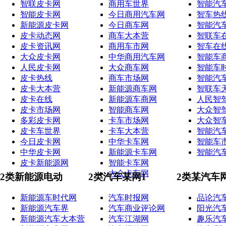
智联皮卡网
商用车世界
智能汽
智能皮卡网
今日商用汽车网
智车热
新能源皮卡网
今日商车网
智能汽
皮卡动态网
商车大本营
智联车
皮卡资讯网
商用车市网
智车在
大众皮卡网
中华商用汽车网
智能车
人民皮卡网
大众商车网
智能车
皮卡热线
商车市场网
智能汽
皮卡大本营
新能源商车网
智联车
皮卡在线
新能源车商网
人民智
皮卡市场网
智能商车网
大众智
多彩皮卡网
卡车市场网
大众智
皮卡车世界
卡车大本营
智能汽
今日皮卡网
中华卡车网
智能车
中华皮卡网
新能源卡车网
智能汽
皮卡新能源网
智能卡车网
大众卡车网
2类新能源电动
2类汽车某网1
2类某汽车
新能源车时代网
汽车时报网
品论汽
新能源汽车界
汽车商业评论网
阳光汽
新能源汽车大本营
汽车江湖网
趣乐汽