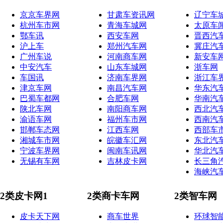
京京车界网
甘肃车资讯网
辽宁车
杭州车市网
青海车城网
太原车
鄂车讯
西安车网
晋西汽
沪上车
郑州汽车网
冀庄汽
广州车说
河南商车网
新安车
中安汽车
山东车城网
浙车网
车国讯
济南车界网
浙江车
津京车网
南昌汽车网
华东汽
巴蜀车都网
合肥车网
华南汽
陕北车网
南阳商车网
西北汽
渝语车网
福州车市网
西南汽
邯郸车态网
江西车网
西部车
湘城车市网
皖徽车汇网
东北汽
宁波车界网
闽南车讯网
华北汽
无锡有车网
吉林皮卡网
长三角
海峡汽
2类皮卡网1
2类商卡车网
2类智车网
皮卡天下网
商车世界
环球智