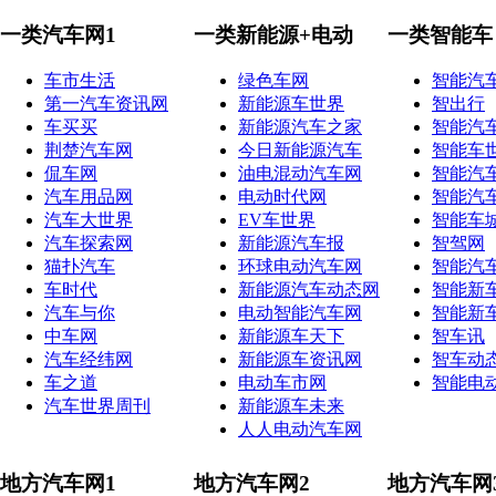
一类汽车网1
一类新能源+电动
一类智能车
车市生活
绿色车网
智能汽
第一汽车资讯网
新能源车世界
智出行
车买买
新能源汽车之家
智能汽
荆楚汽车网
今日新能源汽车
智能车
侃车网
油电混动汽车网
智能汽
汽车用品网
电动时代网
智能汽
汽车大世界
EV车世界
智能车
汽车探索网
新能源汽车报
智驾网
猫扑汽车
环球电动汽车网
智能汽
车时代
新能源汽车动态网
智能新
汽车与你
电动智能汽车网
智能新
中车网
新能源车天下
智车讯
汽车经纬网
新能源车资讯网
智车动
车之道
电动车市网
智能电
汽车世界周刊
新能源车未来
人人电动汽车网
地方汽车网1
地方汽车网2
地方汽车网