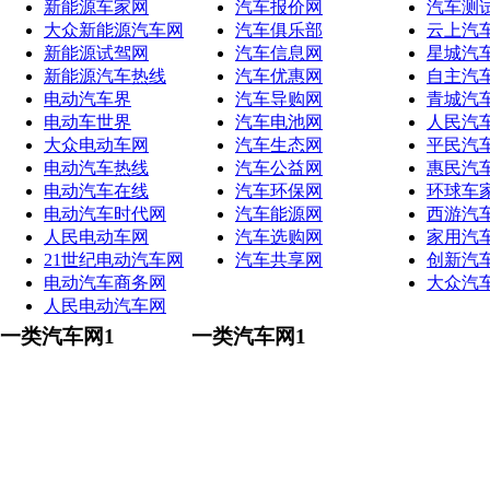
新能源车家网
汽车报价网
汽车测
大众新能源汽车网
汽车俱乐部
云上汽
新能源试驾网
汽车信息网
星城汽
新能源汽车热线
汽车优惠网
自主汽
电动汽车界
汽车导购网
青城汽
电动车世界
汽车电池网
人民汽
大众电动车网
汽车生态网
平民汽
电动汽车热线
汽车公益网
惠民汽
电动汽车在线
汽车环保网
环球车
电动汽车时代网
汽车能源网
西游汽
人民电动车网
汽车选购网
家用汽
21世纪电动汽车网
汽车共享网
创新汽
电动汽车商务网
大众汽
人民电动汽车网
一类汽车网1
一类汽车网1