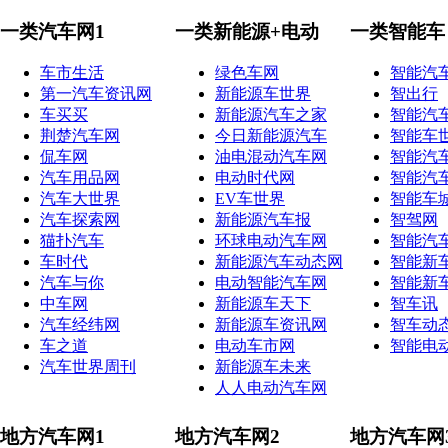
一类汽车网1
一类新能源+电动
一类智能车
车市生活
绿色车网
智能汽
第一汽车资讯网
新能源车世界
智出行
车买买
新能源汽车之家
智能汽
荆楚汽车网
今日新能源汽车
智能车
侃车网
油电混动汽车网
智能汽
汽车用品网
电动时代网
智能汽
汽车大世界
EV车世界
智能车
汽车探索网
新能源汽车报
智驾网
猫扑汽车
环球电动汽车网
智能汽
车时代
新能源汽车动态网
智能新
汽车与你
电动智能汽车网
智能新
中车网
新能源车天下
智车讯
汽车经纬网
新能源车资讯网
智车动
车之道
电动车市网
智能电
汽车世界周刊
新能源车未来
人人电动汽车网
地方汽车网1
地方汽车网2
地方汽车网