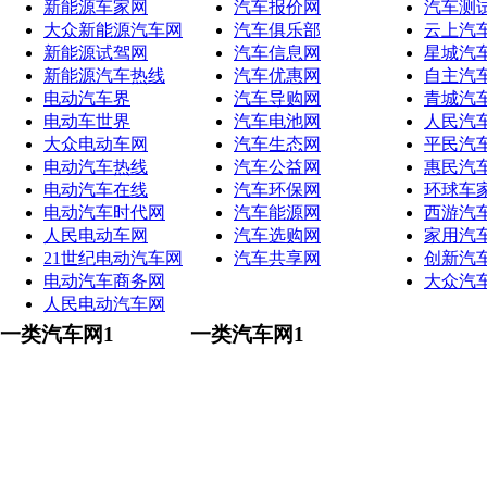
新能源车家网
汽车报价网
汽车测
大众新能源汽车网
汽车俱乐部
云上汽
新能源试驾网
汽车信息网
星城汽
新能源汽车热线
汽车优惠网
自主汽
电动汽车界
汽车导购网
青城汽
电动车世界
汽车电池网
人民汽
大众电动车网
汽车生态网
平民汽
电动汽车热线
汽车公益网
惠民汽
电动汽车在线
汽车环保网
环球车
电动汽车时代网
汽车能源网
西游汽
人民电动车网
汽车选购网
家用汽
21世纪电动汽车网
汽车共享网
创新汽
电动汽车商务网
大众汽
人民电动汽车网
一类汽车网1
一类汽车网1