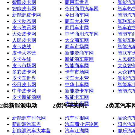
智联皮卡网
商用车世界
智能汽
智能皮卡网
今日商用汽车网
智车热
新能源皮卡网
今日商车网
智能汽
皮卡动态网
商车大本营
智联车
皮卡资讯网
商用车市网
智车在
大众皮卡网
中华商用汽车网
智能车
人民皮卡网
大众商车网
智能车
皮卡热线
商车市场网
智能汽
皮卡大本营
新能源商车网
智联车
皮卡在线
新能源车商网
人民智
皮卡市场网
智能商车网
大众智
多彩皮卡网
卡车市场网
大众智
皮卡车世界
卡车大本营
智能汽
今日皮卡网
中华卡车网
智能车
中华皮卡网
新能源卡车网
智能汽
皮卡新能源网
智能卡车网
大众卡车网
2类新能源电动
2类汽车某网1
2类某汽车
新能源车时代网
汽车时报网
品论汽
新能源汽车界
汽车商业评论网
阳光汽
新能源汽车大本营
汽车江湖网
趣乐汽