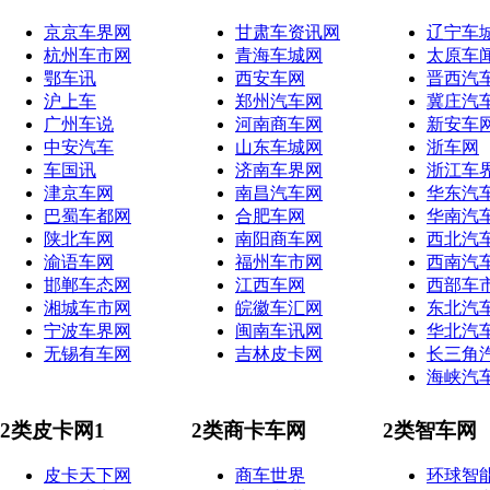
京京车界网
甘肃车资讯网
辽宁车
杭州车市网
青海车城网
太原车
鄂车讯
西安车网
晋西汽
沪上车
郑州汽车网
冀庄汽
广州车说
河南商车网
新安车
中安汽车
山东车城网
浙车网
车国讯
济南车界网
浙江车
津京车网
南昌汽车网
华东汽
巴蜀车都网
合肥车网
华南汽
陕北车网
南阳商车网
西北汽
渝语车网
福州车市网
西南汽
邯郸车态网
江西车网
西部车
湘城车市网
皖徽车汇网
东北汽
宁波车界网
闽南车讯网
华北汽
无锡有车网
吉林皮卡网
长三角
海峡汽
2类皮卡网1
2类商卡车网
2类智车网
皮卡天下网
商车世界
环球智