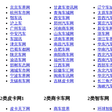
京京车界网
甘肃车资讯网
辽宁车
杭州车市网
青海车城网
太原车
鄂车讯
西安车网
晋西汽
沪上车
郑州汽车网
冀庄汽
广州车说
河南商车网
新安车
中安汽车
山东车城网
浙车网
车国讯
济南车界网
浙江车
津京车网
南昌汽车网
华东汽
巴蜀车都网
合肥车网
华南汽
陕北车网
南阳商车网
西北汽
渝语车网
福州车市网
西南汽
邯郸车态网
江西车网
西部车
湘城车市网
皖徽车汇网
东北汽
宁波车界网
闽南车讯网
华北汽
无锡有车网
吉林皮卡网
长三角
海峡汽
2类皮卡网1
2类商卡车网
2类智车网
皮卡天下网
商车世界
环球智