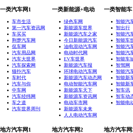
一类汽车网1
一类新能源+电动
一类智能车
车市生活
绿色车网
智能汽
第一汽车资讯网
新能源车世界
智出行
车买买
新能源汽车之家
智能汽
荆楚汽车网
今日新能源汽车
智能车
侃车网
油电混动汽车网
智能汽
汽车用品网
电动时代网
智能汽
汽车大世界
EV车世界
智能车
汽车探索网
新能源汽车报
智驾网
猫扑汽车
环球电动汽车网
智能汽
车时代
新能源汽车动态网
智能新
汽车与你
电动智能汽车网
智能新
中车网
新能源车天下
智车讯
汽车经纬网
新能源车资讯网
智车动
车之道
电动车市网
智能电
汽车世界周刊
新能源车未来
人人电动汽车网
地方汽车网1
地方汽车网2
地方汽车网