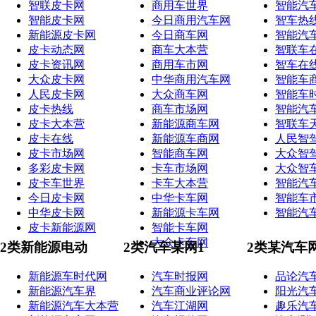
智联皮卡网
商用车世界
智能汽
智能皮卡网
今日商用汽车网
智车热
新能源皮卡网
今日商车网
智能汽
皮卡动态网
商车大本营
智联车
皮卡资讯网
商用车市网
智车在
大众皮卡网
中华商用汽车网
智能车
人民皮卡网
大众商车网
智能车
皮卡热线
商车市场网
智能汽
皮卡大本营
新能源商车网
智联车
皮卡在线
新能源车商网
人民智
皮卡市场网
智能商车网
大众智
多彩皮卡网
卡车市场网
大众智
皮卡车世界
卡车大本营
智能汽
今日皮卡网
中华卡车网
智能车
中华皮卡网
新能源卡车网
智能汽
皮卡新能源网
智能卡车网
大众卡车网
2类新能源电动
2类汽车某网1
2类某汽车
新能源车时代网
汽车时报网
品论汽
新能源汽车界
汽车商业评论网
阳光汽
新能源汽车大本营
汽车江湖网
趣乐汽