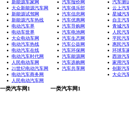
新能源车家网
汽车报价网
汽车测
大众新能源汽车网
汽车俱乐部
云上汽
新能源试驾网
汽车信息网
星城汽
新能源汽车热线
汽车优惠网
自主汽
电动汽车界
汽车导购网
青城汽
电动车世界
汽车电池网
人民汽
大众电动车网
汽车生态网
平民汽
电动汽车热线
汽车公益网
惠民汽
电动汽车在线
汽车环保网
环球车
电动汽车时代网
汽车能源网
西游汽
人民电动车网
汽车选购网
家用汽
21世纪电动汽车网
汽车共享网
创新汽
电动汽车商务网
大众汽
人民电动汽车网
一类汽车网1
一类汽车网1