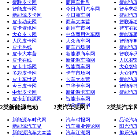
智联皮卡网
商用车世界
智能汽
智能皮卡网
今日商用汽车网
智车热
新能源皮卡网
今日商车网
智能汽
皮卡动态网
商车大本营
智联车
皮卡资讯网
商用车市网
智车在
大众皮卡网
中华商用汽车网
智能车
人民皮卡网
大众商车网
智能车
皮卡热线
商车市场网
智能汽
皮卡大本营
新能源商车网
智联车
皮卡在线
新能源车商网
人民智
皮卡市场网
智能商车网
大众智
多彩皮卡网
卡车市场网
大众智
皮卡车世界
卡车大本营
智能汽
今日皮卡网
中华卡车网
智能车
中华皮卡网
新能源卡车网
智能汽
皮卡新能源网
智能卡车网
大众卡车网
2类新能源电动
2类汽车某网1
2类某汽车
新能源车时代网
汽车时报网
品论汽
新能源汽车界
汽车商业评论网
阳光汽
新能源汽车大本营
汽车江湖网
趣乐汽