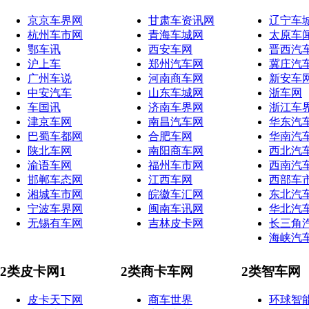
京京车界网
甘肃车资讯网
辽宁车
杭州车市网
青海车城网
太原车
鄂车讯
西安车网
晋西汽
沪上车
郑州汽车网
冀庄汽
广州车说
河南商车网
新安车
中安汽车
山东车城网
浙车网
车国讯
济南车界网
浙江车
津京车网
南昌汽车网
华东汽
巴蜀车都网
合肥车网
华南汽
陕北车网
南阳商车网
西北汽
渝语车网
福州车市网
西南汽
邯郸车态网
江西车网
西部车
湘城车市网
皖徽车汇网
东北汽
宁波车界网
闽南车讯网
华北汽
无锡有车网
吉林皮卡网
长三角
海峡汽
2类皮卡网1
2类商卡车网
2类智车网
皮卡天下网
商车世界
环球智