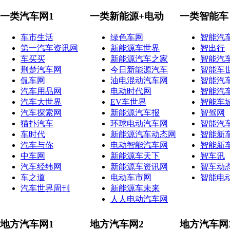
一类汽车网1
一类新能源+电动
一类智能车
车市生活
绿色车网
智能汽
第一汽车资讯网
新能源车世界
智出行
车买买
新能源汽车之家
智能汽
荆楚汽车网
今日新能源汽车
智能车
侃车网
油电混动汽车网
智能汽
汽车用品网
电动时代网
智能汽
汽车大世界
EV车世界
智能车
汽车探索网
新能源汽车报
智驾网
猫扑汽车
环球电动汽车网
智能汽
车时代
新能源汽车动态网
智能新
汽车与你
电动智能汽车网
智能新
中车网
新能源车天下
智车讯
汽车经纬网
新能源车资讯网
智车动
车之道
电动车市网
智能电
汽车世界周刊
新能源车未来
人人电动汽车网
地方汽车网1
地方汽车网2
地方汽车网