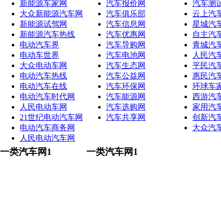
新能源车家网
汽车报价网
汽车测
大众新能源汽车网
汽车俱乐部
云上汽
新能源试驾网
汽车信息网
星城汽
新能源汽车热线
汽车优惠网
自主汽
电动汽车界
汽车导购网
青城汽
电动车世界
汽车电池网
人民汽
大众电动车网
汽车生态网
平民汽
电动汽车热线
汽车公益网
惠民汽
电动汽车在线
汽车环保网
环球车
电动汽车时代网
汽车能源网
西游汽
人民电动车网
汽车选购网
家用汽
21世纪电动汽车网
汽车共享网
创新汽
电动汽车商务网
大众汽
人民电动汽车网
一类汽车网1
一类汽车网1