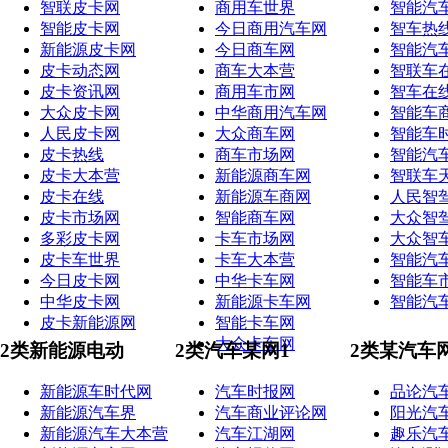
智联皮卡网
商用车世界
智能汽
智能皮卡网
今日商用汽车网
智车热
新能源皮卡网
今日商车网
智能汽
皮卡动态网
商车大本营
智联车
皮卡资讯网
商用车市网
智车在
大众皮卡网
中华商用汽车网
智能车
人民皮卡网
大众商车网
智能车
皮卡热线
商车市场网
智能汽
皮卡大本营
新能源商车网
智联车
皮卡在线
新能源车商网
人民智
皮卡市场网
智能商车网
大众智
多彩皮卡网
卡车市场网
大众智
皮卡车世界
卡车大本营
智能汽
今日皮卡网
中华卡车网
智能车
中华皮卡网
新能源卡车网
智能汽
皮卡新能源网
智能卡车网
大众卡车网
2类新能源电动
2类汽车某网1
2类某汽车
新能源车时代网
汽车时报网
品论汽
新能源汽车界
汽车商业评论网
阳光汽
新能源汽车大本营
汽车江湖网
趣乐汽