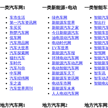
一类汽车网1
一类新能源+电动
一类智能车
车市生活
绿色车网
智能汽
第一汽车资讯网
新能源车世界
智出行
车买买
新能源汽车之家
智能汽
荆楚汽车网
今日新能源汽车
智能车
侃车网
油电混动汽车网
智能汽
汽车用品网
电动时代网
智能汽
汽车大世界
EV车世界
智能车
汽车探索网
新能源汽车报
智驾网
猫扑汽车
环球电动汽车网
智能汽
车时代
新能源汽车动态网
智能新
汽车与你
电动智能汽车网
智能新
中车网
新能源车天下
智车讯
汽车经纬网
新能源车资讯网
智车动
车之道
电动车市网
智能电
汽车世界周刊
新能源车未来
人人电动汽车网
地方汽车网1
地方汽车网2
地方汽车网