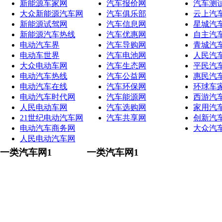
新能源车家网
汽车报价网
汽车测
大众新能源汽车网
汽车俱乐部
云上汽
新能源试驾网
汽车信息网
星城汽
新能源汽车热线
汽车优惠网
自主汽
电动汽车界
汽车导购网
青城汽
电动车世界
汽车电池网
人民汽
大众电动车网
汽车生态网
平民汽
电动汽车热线
汽车公益网
惠民汽
电动汽车在线
汽车环保网
环球车
电动汽车时代网
汽车能源网
西游汽
人民电动车网
汽车选购网
家用汽
21世纪电动汽车网
汽车共享网
创新汽
电动汽车商务网
大众汽
人民电动汽车网
一类汽车网1
一类汽车网1