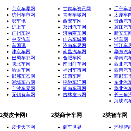
京京车界网
甘肃车资讯网
辽宁车
杭州车市网
青海车城网
太原车
鄂车讯
西安车网
晋西汽
沪上车
郑州汽车网
冀庄汽
广州车说
河南商车网
新安车
中安汽车
山东车城网
浙车网
车国讯
济南车界网
浙江车
津京车网
南昌汽车网
华东汽
巴蜀车都网
合肥车网
华南汽
陕北车网
南阳商车网
西北汽
渝语车网
福州车市网
西南汽
邯郸车态网
江西车网
西部车
湘城车市网
皖徽车汇网
东北汽
宁波车界网
闽南车讯网
华北汽
无锡有车网
吉林皮卡网
长三角
海峡汽
2类皮卡网1
2类商卡车网
2类智车网
皮卡天下网
商车世界
环球智