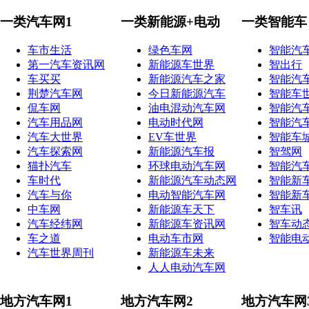
一类汽车网1
一类新能源+电动
一类智能车
车市生活
绿色车网
智能汽
第一汽车资讯网
新能源车世界
智出行
车买买
新能源汽车之家
智能汽
荆楚汽车网
今日新能源汽车
智能车
侃车网
油电混动汽车网
智能汽
汽车用品网
电动时代网
智能汽
汽车大世界
EV车世界
智能车
汽车探索网
新能源汽车报
智驾网
猫扑汽车
环球电动汽车网
智能汽
车时代
新能源汽车动态网
智能新
汽车与你
电动智能汽车网
智能新
中车网
新能源车天下
智车讯
汽车经纬网
新能源车资讯网
智车动
车之道
电动车市网
智能电
汽车世界周刊
新能源车未来
人人电动汽车网
地方汽车网1
地方汽车网2
地方汽车网