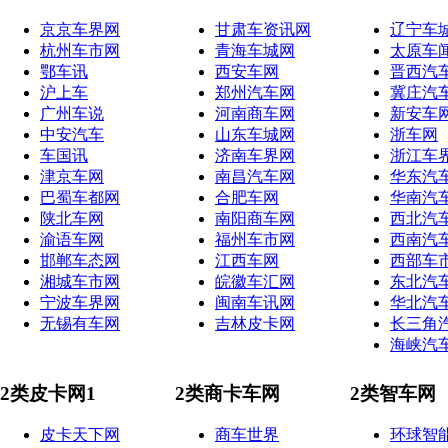
京京车界网
甘肃车资讯网
辽宁车
杭州车市网
青海车城网
太原车
鄂车讯
西安车网
晋西汽
沪上车
郑州汽车网
冀庄汽
广州车说
河南商车网
新安车
中安汽车
山东车城网
浙车网
车国讯
济南车界网
浙江车
津京车网
南昌汽车网
华东汽
巴蜀车都网
合肥车网
华南汽
陕北车网
南阳商车网
西北汽
渝语车网
福州车市网
西南汽
邯郸车态网
江西车网
西部车
湘城车市网
皖徽车汇网
东北汽
宁波车界网
闽南车讯网
华北汽
无锡有车网
吉林皮卡网
长三角
海峡汽
2类皮卡网1
2类商卡车网
2类智车网
皮卡天下网
商车世界
环球智