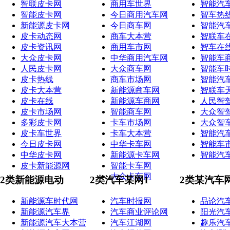
智联皮卡网
商用车世界
智能汽
智能皮卡网
今日商用汽车网
智车热
新能源皮卡网
今日商车网
智能汽
皮卡动态网
商车大本营
智联车
皮卡资讯网
商用车市网
智车在
大众皮卡网
中华商用汽车网
智能车
人民皮卡网
大众商车网
智能车
皮卡热线
商车市场网
智能汽
皮卡大本营
新能源商车网
智联车
皮卡在线
新能源车商网
人民智
皮卡市场网
智能商车网
大众智
多彩皮卡网
卡车市场网
大众智
皮卡车世界
卡车大本营
智能汽
今日皮卡网
中华卡车网
智能车
中华皮卡网
新能源卡车网
智能汽
皮卡新能源网
智能卡车网
大众卡车网
2类新能源电动
2类汽车某网1
2类某汽车
新能源车时代网
汽车时报网
品论汽
新能源汽车界
汽车商业评论网
阳光汽
新能源汽车大本营
汽车江湖网
趣乐汽