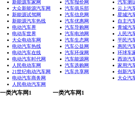
新能源车家网
汽车报价网
汽车测
大众新能源汽车网
汽车俱乐部
云上汽
新能源试驾网
汽车信息网
星城汽
新能源汽车热线
汽车优惠网
自主汽
电动汽车界
汽车导购网
青城汽
电动车世界
汽车电池网
人民汽
大众电动车网
汽车生态网
平民汽
电动汽车热线
汽车公益网
惠民汽
电动汽车在线
汽车环保网
环球车
电动汽车时代网
汽车能源网
西游汽
人民电动车网
汽车选购网
家用汽
21世纪电动汽车网
汽车共享网
创新汽
电动汽车商务网
大众汽
人民电动汽车网
一类汽车网1
一类汽车网1