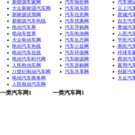
新能源车家网
汽车报价网
汽车测
大众新能源汽车网
汽车俱乐部
云上汽
新能源试驾网
汽车信息网
星城汽
新能源汽车热线
汽车优惠网
自主汽
电动汽车界
汽车导购网
青城汽
电动车世界
汽车电池网
人民汽
大众电动车网
汽车生态网
平民汽
电动汽车热线
汽车公益网
惠民汽
电动汽车在线
汽车环保网
环球车
电动汽车时代网
汽车能源网
西游汽
人民电动车网
汽车选购网
家用汽
21世纪电动汽车网
汽车共享网
创新汽
电动汽车商务网
大众汽
人民电动汽车网
一类汽车网1
一类汽车网1