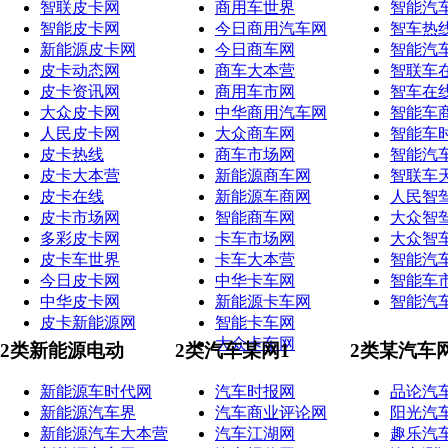
智联皮卡网
商用车世界
智能汽
智能皮卡网
今日商用汽车网
智车热
新能源皮卡网
今日商车网
智能汽
皮卡动态网
商车大本营
智联车
皮卡资讯网
商用车市网
智车在
大众皮卡网
中华商用汽车网
智能车
人民皮卡网
大众商车网
智能车
皮卡热线
商车市场网
智能汽
皮卡大本营
新能源商车网
智联车
皮卡在线
新能源车商网
人民智
皮卡市场网
智能商车网
大众智
多彩皮卡网
卡车市场网
大众智
皮卡车世界
卡车大本营
智能汽
今日皮卡网
中华卡车网
智能车
中华皮卡网
新能源卡车网
智能汽
皮卡新能源网
智能卡车网
大众卡车网
2类新能源电动
2类汽车某网1
2类某汽车
新能源车时代网
汽车时报网
品论汽
新能源汽车界
汽车商业评论网
阳光汽
新能源汽车大本营
汽车江湖网
趣乐汽