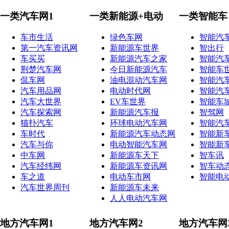
一类汽车网1
一类新能源+电动
一类智能车
车市生活
绿色车网
智能汽
第一汽车资讯网
新能源车世界
智出行
车买买
新能源汽车之家
智能汽
荆楚汽车网
今日新能源汽车
智能车
侃车网
油电混动汽车网
智能汽
汽车用品网
电动时代网
智能汽
汽车大世界
EV车世界
智能车
汽车探索网
新能源汽车报
智驾网
猫扑汽车
环球电动汽车网
智能汽
车时代
新能源汽车动态网
智能新
汽车与你
电动智能汽车网
智能新
中车网
新能源车天下
智车讯
汽车经纬网
新能源车资讯网
智车动
车之道
电动车市网
智能电
汽车世界周刊
新能源车未来
人人电动汽车网
地方汽车网1
地方汽车网2
地方汽车网