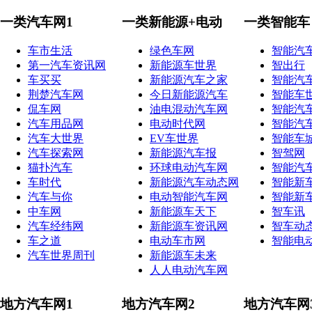
一类汽车网1
一类新能源+电动
一类智能车
车市生活
绿色车网
智能汽
第一汽车资讯网
新能源车世界
智出行
车买买
新能源汽车之家
智能汽
荆楚汽车网
今日新能源汽车
智能车
侃车网
油电混动汽车网
智能汽
汽车用品网
电动时代网
智能汽
汽车大世界
EV车世界
智能车
汽车探索网
新能源汽车报
智驾网
猫扑汽车
环球电动汽车网
智能汽
车时代
新能源汽车动态网
智能新
汽车与你
电动智能汽车网
智能新
中车网
新能源车天下
智车讯
汽车经纬网
新能源车资讯网
智车动
车之道
电动车市网
智能电
汽车世界周刊
新能源车未来
人人电动汽车网
地方汽车网1
地方汽车网2
地方汽车网