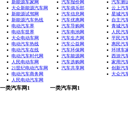
新能源车家网
汽车报价网
汽车测
大众新能源汽车网
汽车俱乐部
云上汽
新能源试驾网
汽车信息网
星城汽
新能源汽车热线
汽车优惠网
自主汽
电动汽车界
汽车导购网
青城汽
电动车世界
汽车电池网
人民汽
大众电动车网
汽车生态网
平民汽
电动汽车热线
汽车公益网
惠民汽
电动汽车在线
汽车环保网
环球车
电动汽车时代网
汽车能源网
西游汽
人民电动车网
汽车选购网
家用汽
21世纪电动汽车网
汽车共享网
创新汽
电动汽车商务网
大众汽
人民电动汽车网
一类汽车网1
一类汽车网1