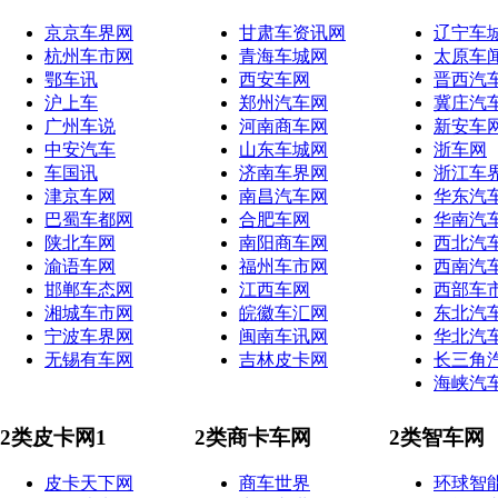
京京车界网
甘肃车资讯网
辽宁车
杭州车市网
青海车城网
太原车
鄂车讯
西安车网
晋西汽
沪上车
郑州汽车网
冀庄汽
广州车说
河南商车网
新安车
中安汽车
山东车城网
浙车网
车国讯
济南车界网
浙江车
津京车网
南昌汽车网
华东汽
巴蜀车都网
合肥车网
华南汽
陕北车网
南阳商车网
西北汽
渝语车网
福州车市网
西南汽
邯郸车态网
江西车网
西部车
湘城车市网
皖徽车汇网
东北汽
宁波车界网
闽南车讯网
华北汽
无锡有车网
吉林皮卡网
长三角
海峡汽
2类皮卡网1
2类商卡车网
2类智车网
皮卡天下网
商车世界
环球智