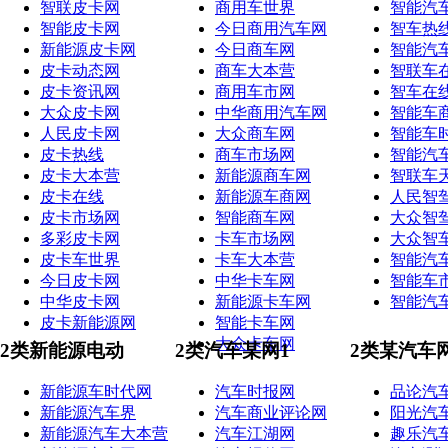
智联皮卡网
商用车世界
智能汽
智能皮卡网
今日商用汽车网
智车热
新能源皮卡网
今日商车网
智能汽
皮卡动态网
商车大本营
智联车
皮卡资讯网
商用车市网
智车在
大众皮卡网
中华商用汽车网
智能车
人民皮卡网
大众商车网
智能车
皮卡热线
商车市场网
智能汽
皮卡大本营
新能源商车网
智联车
皮卡在线
新能源车商网
人民智
皮卡市场网
智能商车网
大众智
多彩皮卡网
卡车市场网
大众智
皮卡车世界
卡车大本营
智能汽
今日皮卡网
中华卡车网
智能车
中华皮卡网
新能源卡车网
智能汽
皮卡新能源网
智能卡车网
大众卡车网
2类新能源电动
2类汽车某网1
2类某汽车
新能源车时代网
汽车时报网
品论汽
新能源汽车界
汽车商业评论网
阳光汽
新能源汽车大本营
汽车江湖网
趣乐汽