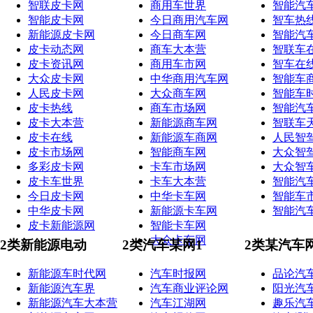
智联皮卡网
商用车世界
智能汽
智能皮卡网
今日商用汽车网
智车热
新能源皮卡网
今日商车网
智能汽
皮卡动态网
商车大本营
智联车
皮卡资讯网
商用车市网
智车在
大众皮卡网
中华商用汽车网
智能车
人民皮卡网
大众商车网
智能车
皮卡热线
商车市场网
智能汽
皮卡大本营
新能源商车网
智联车
皮卡在线
新能源车商网
人民智
皮卡市场网
智能商车网
大众智
多彩皮卡网
卡车市场网
大众智
皮卡车世界
卡车大本营
智能汽
今日皮卡网
中华卡车网
智能车
中华皮卡网
新能源卡车网
智能汽
皮卡新能源网
智能卡车网
大众卡车网
2类新能源电动
2类汽车某网1
2类某汽车
新能源车时代网
汽车时报网
品论汽
新能源汽车界
汽车商业评论网
阳光汽
新能源汽车大本营
汽车江湖网
趣乐汽