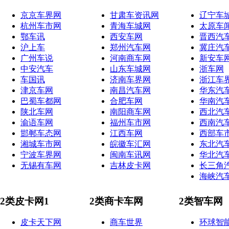
京京车界网
甘肃车资讯网
辽宁车
杭州车市网
青海车城网
太原车
鄂车讯
西安车网
晋西汽
沪上车
郑州汽车网
冀庄汽
广州车说
河南商车网
新安车
中安汽车
山东车城网
浙车网
车国讯
济南车界网
浙江车
津京车网
南昌汽车网
华东汽
巴蜀车都网
合肥车网
华南汽
陕北车网
南阳商车网
西北汽
渝语车网
福州车市网
西南汽
邯郸车态网
江西车网
西部车
湘城车市网
皖徽车汇网
东北汽
宁波车界网
闽南车讯网
华北汽
无锡有车网
吉林皮卡网
长三角
海峡汽
2类皮卡网1
2类商卡车网
2类智车网
皮卡天下网
商车世界
环球智