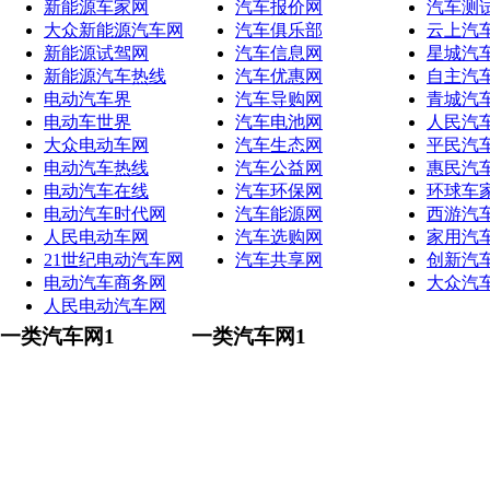
新能源车家网
汽车报价网
汽车测
大众新能源汽车网
汽车俱乐部
云上汽
新能源试驾网
汽车信息网
星城汽
新能源汽车热线
汽车优惠网
自主汽
电动汽车界
汽车导购网
青城汽
电动车世界
汽车电池网
人民汽
大众电动车网
汽车生态网
平民汽
电动汽车热线
汽车公益网
惠民汽
电动汽车在线
汽车环保网
环球车
电动汽车时代网
汽车能源网
西游汽
人民电动车网
汽车选购网
家用汽
21世纪电动汽车网
汽车共享网
创新汽
电动汽车商务网
大众汽
人民电动汽车网
一类汽车网1
一类汽车网1