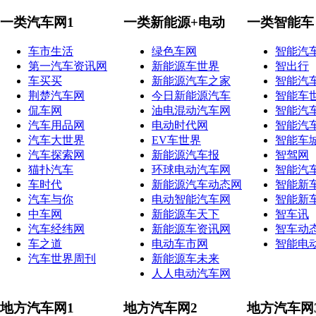
一类汽车网1
一类新能源+电动
一类智能车
车市生活
绿色车网
智能汽
第一汽车资讯网
新能源车世界
智出行
车买买
新能源汽车之家
智能汽
荆楚汽车网
今日新能源汽车
智能车
侃车网
油电混动汽车网
智能汽
汽车用品网
电动时代网
智能汽
汽车大世界
EV车世界
智能车
汽车探索网
新能源汽车报
智驾网
猫扑汽车
环球电动汽车网
智能汽
车时代
新能源汽车动态网
智能新
汽车与你
电动智能汽车网
智能新
中车网
新能源车天下
智车讯
汽车经纬网
新能源车资讯网
智车动
车之道
电动车市网
智能电
汽车世界周刊
新能源车未来
人人电动汽车网
地方汽车网1
地方汽车网2
地方汽车网