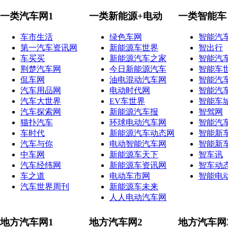
一类汽车网1
一类新能源+电动
一类智能车
车市生活
绿色车网
智能汽
第一汽车资讯网
新能源车世界
智出行
车买买
新能源汽车之家
智能汽
荆楚汽车网
今日新能源汽车
智能车
侃车网
油电混动汽车网
智能汽
汽车用品网
电动时代网
智能汽
汽车大世界
EV车世界
智能车
汽车探索网
新能源汽车报
智驾网
猫扑汽车
环球电动汽车网
智能汽
车时代
新能源汽车动态网
智能新
汽车与你
电动智能汽车网
智能新
中车网
新能源车天下
智车讯
汽车经纬网
新能源车资讯网
智车动
车之道
电动车市网
智能电
汽车世界周刊
新能源车未来
人人电动汽车网
地方汽车网1
地方汽车网2
地方汽车网