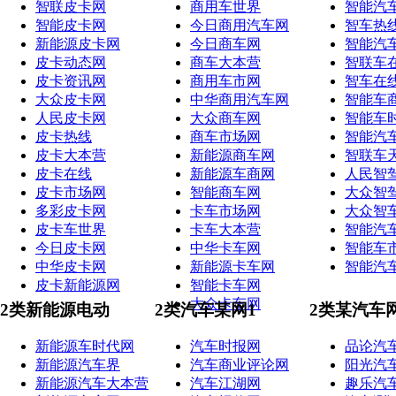
智联皮卡网
商用车世界
智能汽
智能皮卡网
今日商用汽车网
智车热
新能源皮卡网
今日商车网
智能汽
皮卡动态网
商车大本营
智联车
皮卡资讯网
商用车市网
智车在
大众皮卡网
中华商用汽车网
智能车
人民皮卡网
大众商车网
智能车
皮卡热线
商车市场网
智能汽
皮卡大本营
新能源商车网
智联车
皮卡在线
新能源车商网
人民智
皮卡市场网
智能商车网
大众智
多彩皮卡网
卡车市场网
大众智
皮卡车世界
卡车大本营
智能汽
今日皮卡网
中华卡车网
智能车
中华皮卡网
新能源卡车网
智能汽
皮卡新能源网
智能卡车网
大众卡车网
2类新能源电动
2类汽车某网1
2类某汽车
新能源车时代网
汽车时报网
品论汽
新能源汽车界
汽车商业评论网
阳光汽
新能源汽车大本营
汽车江湖网
趣乐汽