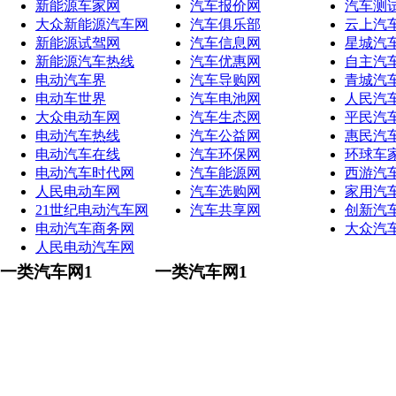
新能源车家网
汽车报价网
汽车测
大众新能源汽车网
汽车俱乐部
云上汽
新能源试驾网
汽车信息网
星城汽
新能源汽车热线
汽车优惠网
自主汽
电动汽车界
汽车导购网
青城汽
电动车世界
汽车电池网
人民汽
大众电动车网
汽车生态网
平民汽
电动汽车热线
汽车公益网
惠民汽
电动汽车在线
汽车环保网
环球车
电动汽车时代网
汽车能源网
西游汽
人民电动车网
汽车选购网
家用汽
21世纪电动汽车网
汽车共享网
创新汽
电动汽车商务网
大众汽
人民电动汽车网
一类汽车网1
一类汽车网1