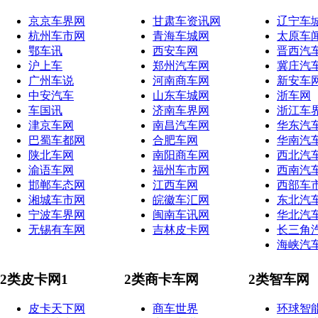
京京车界网
甘肃车资讯网
辽宁车
杭州车市网
青海车城网
太原车
鄂车讯
西安车网
晋西汽
沪上车
郑州汽车网
冀庄汽
广州车说
河南商车网
新安车
中安汽车
山东车城网
浙车网
车国讯
济南车界网
浙江车
津京车网
南昌汽车网
华东汽
巴蜀车都网
合肥车网
华南汽
陕北车网
南阳商车网
西北汽
渝语车网
福州车市网
西南汽
邯郸车态网
江西车网
西部车
湘城车市网
皖徽车汇网
东北汽
宁波车界网
闽南车讯网
华北汽
无锡有车网
吉林皮卡网
长三角
海峡汽
2类皮卡网1
2类商卡车网
2类智车网
皮卡天下网
商车世界
环球智