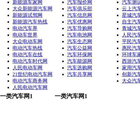
新能源车家网
汽车报价网
汽车测
大众新能源汽车网
汽车俱乐部
云上汽
新能源试驾网
汽车信息网
星城汽
新能源汽车热线
汽车优惠网
自主汽
电动汽车界
汽车导购网
青城汽
电动车世界
汽车电池网
人民汽
大众电动车网
汽车生态网
平民汽
电动汽车热线
汽车公益网
惠民汽
电动汽车在线
汽车环保网
环球车
电动汽车时代网
汽车能源网
西游汽
人民电动车网
汽车选购网
家用汽
21世纪电动汽车网
汽车共享网
创新汽
电动汽车商务网
大众汽
人民电动汽车网
一类汽车网1
一类汽车网1