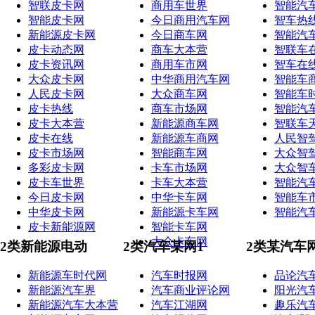
智联皮卡网
商用车世界
智能汽
智能皮卡网
今日商用汽车网
智车热
新能源皮卡网
今日商车网
智能汽
皮卡动态网
商车大本营
智联车
皮卡资讯网
商用车市网
智车在
大众皮卡网
中华商用汽车网
智能车
人民皮卡网
大众商车网
智能车
皮卡热线
商车市场网
智能汽
皮卡大本营
新能源商车网
智联车
皮卡在线
新能源车商网
人民智
皮卡市场网
智能商车网
大众智
多彩皮卡网
卡车市场网
大众智
皮卡车世界
卡车大本营
智能汽
今日皮卡网
中华卡车网
智能车
中华皮卡网
新能源卡车网
智能汽
皮卡新能源网
智能卡车网
大众卡车网
2类新能源电动
2类汽车某网1
2类某汽车
新能源车时代网
汽车时报网
品论汽
新能源汽车界
汽车商业评论网
阳光汽
新能源汽车大本营
汽车江湖网
趣乐汽