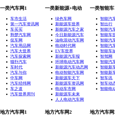
一类汽车网1
一类新能源+电动
一类智能车
车市生活
绿色车网
智能汽
第一汽车资讯网
新能源车世界
智出行
车买买
新能源汽车之家
智能汽
荆楚汽车网
今日新能源汽车
智能车
侃车网
油电混动汽车网
智能汽
汽车用品网
电动时代网
智能汽
汽车大世界
EV车世界
智能车
汽车探索网
新能源汽车报
智驾网
猫扑汽车
环球电动汽车网
智能汽
车时代
新能源汽车动态网
智能新
汽车与你
电动智能汽车网
智能新
中车网
新能源车天下
智车讯
汽车经纬网
新能源车资讯网
智车动
车之道
电动车市网
智能电
汽车世界周刊
新能源车未来
人人电动汽车网
地方汽车网1
地方汽车网2
地方汽车网