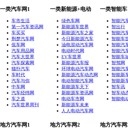
一类汽车网1
一类新能源+电动
一类智能车
车市生活
绿色车网
智能汽
第一汽车资讯网
新能源车世界
智出行
车买买
新能源汽车之家
智能汽
荆楚汽车网
今日新能源汽车
智能车
侃车网
油电混动汽车网
智能汽
汽车用品网
电动时代网
智能汽
汽车大世界
EV车世界
智能车
汽车探索网
新能源汽车报
智驾网
猫扑汽车
环球电动汽车网
智能汽
车时代
新能源汽车动态网
智能新
汽车与你
电动智能汽车网
智能新
中车网
新能源车天下
智车讯
汽车经纬网
新能源车资讯网
智车动
车之道
电动车市网
智能电
汽车世界周刊
新能源车未来
人人电动汽车网
地方汽车网1
地方汽车网2
地方汽车网