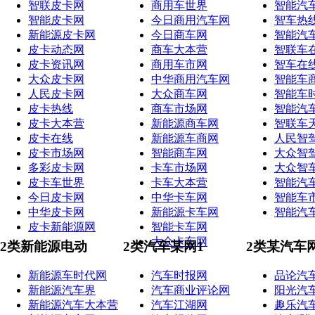
智联皮卡网
商用车世界
智能汽
智能皮卡网
今日商用汽车网
智车热
新能源皮卡网
今日商车网
智能汽
皮卡动态网
商车大本营
智联车
皮卡资讯网
商用车市网
智车在
大众皮卡网
中华商用汽车网
智能车
人民皮卡网
大众商车网
智能车
皮卡热线
商车市场网
智能汽
皮卡大本营
新能源商车网
智联车
皮卡在线
新能源车商网
人民智
皮卡市场网
智能商车网
大众智
多彩皮卡网
卡车市场网
大众智
皮卡车世界
卡车大本营
智能汽
今日皮卡网
中华卡车网
智能车
中华皮卡网
新能源卡车网
智能汽
皮卡新能源网
智能卡车网
大众卡车网
2类新能源电动
2类汽车某网1
2类某汽车
新能源车时代网
汽车时报网
品论汽
新能源汽车界
汽车商业评论网
阳光汽
新能源汽车大本营
汽车江湖网
趣乐汽