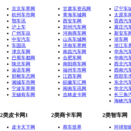
京京车界网
甘肃车资讯网
辽宁车
杭州车市网
青海车城网
太原车
鄂车讯
西安车网
晋西汽
沪上车
郑州汽车网
冀庄汽
广州车说
河南商车网
新安车
中安汽车
山东车城网
浙车网
车国讯
济南车界网
浙江车
津京车网
南昌汽车网
华东汽
巴蜀车都网
合肥车网
华南汽
陕北车网
南阳商车网
西北汽
渝语车网
福州车市网
西南汽
邯郸车态网
江西车网
西部车
湘城车市网
皖徽车汇网
东北汽
宁波车界网
闽南车讯网
华北汽
无锡有车网
吉林皮卡网
长三角
海峡汽
2类皮卡网1
2类商卡车网
2类智车网
皮卡天下网
商车世界
环球智