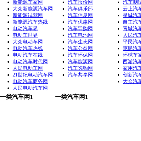
新能源车家网
汽车报价网
汽车测
大众新能源汽车网
汽车俱乐部
云上汽
新能源试驾网
汽车信息网
星城汽
新能源汽车热线
汽车优惠网
自主汽
电动汽车界
汽车导购网
青城汽
电动车世界
汽车电池网
人民汽
大众电动车网
汽车生态网
平民汽
电动汽车热线
汽车公益网
惠民汽
电动汽车在线
汽车环保网
环球车
电动汽车时代网
汽车能源网
西游汽
人民电动车网
汽车选购网
家用汽
21世纪电动汽车网
汽车共享网
创新汽
电动汽车商务网
大众汽
人民电动汽车网
一类汽车网1
一类汽车网1