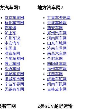
方汽车网1
地方汽车网2
京京车界网
甘肃车资讯网
杭州车市网
青海车城网
鄂车讯
西安车网
沪上车
郑州汽车网
广州车说
河南商车网
中安汽车
山东车城网
车国讯
济南车界网
津京车网
南昌汽车网
巴蜀车都网
合肥车网
陕北车网
南阳商车网
渝语车网
福州车市网
邯郸车态网
江西车网
湘城车市网
皖徽车汇网
宁波车界网
闽南车讯网
无锡有车网
吉林皮卡网
类智车网
2类SUV越野运输