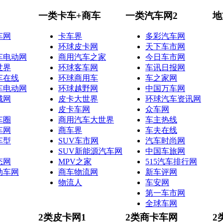
一类卡车+商车
一类汽车网2
地
车网
卡车界
多彩汽车网
环球皮卡网
天下车市网
车电动网
商用汽车之家
今日车市网
世界
环球客车网
车讯日报网
车在线
环球商用车
车之家网
车电动网
环球越野网
中国万车网
城网
皮卡大世界
环球汽车资讯网
皮卡车网
众车网
车圈
商用汽车大世界
车主热线
车网
商车界
车夫在线
车型
SUV车市网
汽车时尚网
SUV新能源汽车网
中国车旅网
态网
MPV之家
515汽车排行网
动车网
商车物流网
新车评网
物流人
车安网
第一车市网
全球车网
2类皮卡网1
2类商卡车网
2