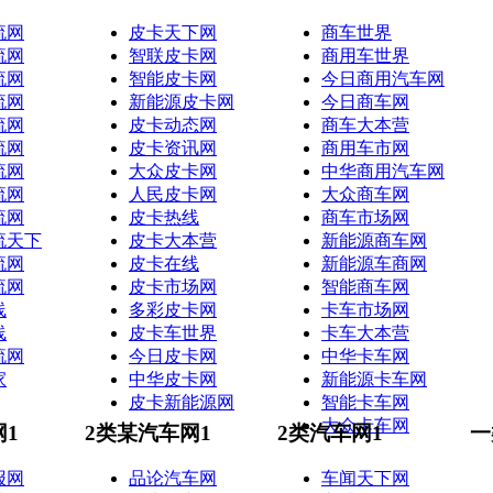
流网
皮卡天下网
商车世界
流网
智联皮卡网
商用车世界
流网
智能皮卡网
今日商用汽车网
流网
新能源皮卡网
今日商车网
流网
皮卡动态网
商车大本营
流网
皮卡资讯网
商用车市网
流网
大众皮卡网
中华商用汽车网
流网
人民皮卡网
大众商车网
流网
皮卡热线
商车市场网
流天下
皮卡大本营
新能源商车网
流网
皮卡在线
新能源车商网
流网
皮卡市场网
智能商车网
线
多彩皮卡网
卡车市场网
线
皮卡车世界
卡车大本营
流网
今日皮卡网
中华卡车网
家
中华皮卡网
新能源卡车网
皮卡新能源网
智能卡车网
大众卡车网
网1
2类某汽车网1
2类汽车网1
一
报网
品论汽车网
车闻天下网