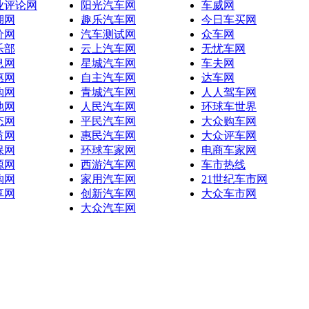
业评论网
阳光汽车网
车威网
湖网
趣乐汽车网
今日车买网
价网
汽车测试网
众车网
乐部
云上汽车网
无忧车网
息网
星城汽车网
车夫网
惠网
自主汽车网
达车网
购网
青城汽车网
人人驾车网
池网
人民汽车网
环球车世界
态网
平民汽车网
大众购车网
益网
惠民汽车网
大众评车网
保网
环球车家网
电商车家网
源网
西游汽车网
车市热线
购网
家用汽车网
21世纪车市网
享网
创新汽车网
大众车市网
大众汽车网