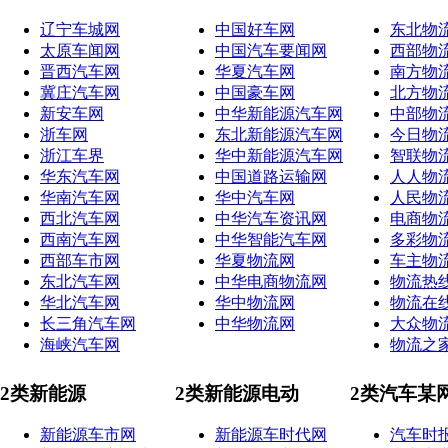
辽宁车城网
中国好车网
东北物
太原车闻网
中国汽车要闻网
西部物
晋西汽车网
华夏汽车网
南方物
冀庄汽车网
中国豪车网
北方物
新安车网
中华新能源汽车网
中部物
浙车网
东北新能源汽车网
今日物
浙江车界
华中新能源汽车网
智联物
华东汽车网
中国道路运输网
人人物
华南汽车网
华中汽车网
人民物
西北汽车网
中华汽车资讯网
电商物
西南汽车网
中华智能汽车网
多彩物
西部车市网
华夏物流网
车主物
东北汽车网
中华电商物流网
物流热
华北汽车网
华中物流网
物流在
长三角汽车网
中华物流网
大众物
海峡汽车网
物流之
2类新能源
2类新能源电动
2类汽车某
新能源车市网
新能源车时代网
汽车时