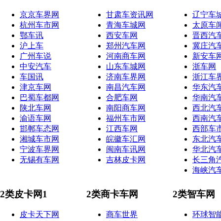
京京车界网
甘肃车资讯网
辽宁车
杭州车市网
青海车城网
太原车
鄂车讯
西安车网
晋西汽
沪上车
郑州汽车网
冀庄汽
广州车说
河南商车网
新安车
中安汽车
山东车城网
浙车网
车国讯
济南车界网
浙江车
津京车网
南昌汽车网
华东汽
巴蜀车都网
合肥车网
华南汽
陕北车网
南阳商车网
西北汽
渝语车网
福州车市网
西南汽
邯郸车态网
江西车网
西部车
湘城车市网
皖徽车汇网
东北汽
宁波车界网
闽南车讯网
华北汽
无锡有车网
吉林皮卡网
长三角
海峡汽
2类皮卡网1
2类商卡车网
2类智车网
皮卡天下网
商车世界
环球智