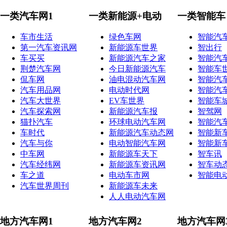
一类汽车网1
一类新能源+电动
一类智能车
车市生活
绿色车网
智能汽
第一汽车资讯网
新能源车世界
智出行
车买买
新能源汽车之家
智能汽
荆楚汽车网
今日新能源汽车
智能车
侃车网
油电混动汽车网
智能汽
汽车用品网
电动时代网
智能汽
汽车大世界
EV车世界
智能车
汽车探索网
新能源汽车报
智驾网
猫扑汽车
环球电动汽车网
智能汽
车时代
新能源汽车动态网
智能新
汽车与你
电动智能汽车网
智能新
中车网
新能源车天下
智车讯
汽车经纬网
新能源车资讯网
智车动
车之道
电动车市网
智能电
汽车世界周刊
新能源车未来
人人电动汽车网
地方汽车网1
地方汽车网2
地方汽车网