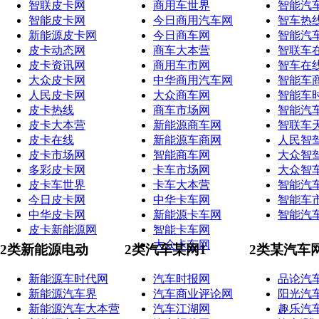
智联皮卡网
商用车世界
智能汽
智能皮卡网
今日商用汽车网
智车热
新能源皮卡网
今日商车网
智能汽
皮卡动态网
商车大本营
智联车
皮卡资讯网
商用车市网
智车在
大众皮卡网
中华商用汽车网
智能车
人民皮卡网
大众商车网
智能车
皮卡热线
商车市场网
智能汽
皮卡大本营
新能源商车网
智联车
皮卡在线
新能源车商网
人民智
皮卡市场网
智能商车网
大众智
多彩皮卡网
卡车市场网
大众智
皮卡车世界
卡车大本营
智能汽
今日皮卡网
中华卡车网
智能车
中华皮卡网
新能源卡车网
智能汽
皮卡新能源网
智能卡车网
大众卡车网
2类新能源电动
2类汽车某网1
2类某汽车
新能源车时代网
汽车时报网
品论汽
新能源汽车界
汽车商业评论网
阳光汽
新能源汽车大本营
汽车江湖网
趣乐汽