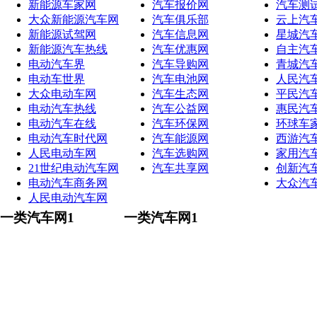
新能源车家网
汽车报价网
汽车测
大众新能源汽车网
汽车俱乐部
云上汽
新能源试驾网
汽车信息网
星城汽
新能源汽车热线
汽车优惠网
自主汽
电动汽车界
汽车导购网
青城汽
电动车世界
汽车电池网
人民汽
大众电动车网
汽车生态网
平民汽
电动汽车热线
汽车公益网
惠民汽
电动汽车在线
汽车环保网
环球车
电动汽车时代网
汽车能源网
西游汽
人民电动车网
汽车选购网
家用汽
21世纪电动汽车网
汽车共享网
创新汽
电动汽车商务网
大众汽
人民电动汽车网
一类汽车网1
一类汽车网1