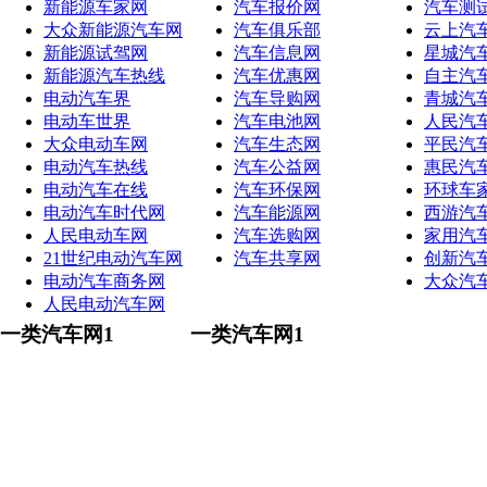
新能源车家网
汽车报价网
汽车测
大众新能源汽车网
汽车俱乐部
云上汽
新能源试驾网
汽车信息网
星城汽
新能源汽车热线
汽车优惠网
自主汽
电动汽车界
汽车导购网
青城汽
电动车世界
汽车电池网
人民汽
大众电动车网
汽车生态网
平民汽
电动汽车热线
汽车公益网
惠民汽
电动汽车在线
汽车环保网
环球车
电动汽车时代网
汽车能源网
西游汽
人民电动车网
汽车选购网
家用汽
21世纪电动汽车网
汽车共享网
创新汽
电动汽车商务网
大众汽
人民电动汽车网
一类汽车网1
一类汽车网1