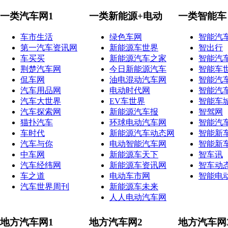
一类汽车网1
一类新能源+电动
一类智能车
车市生活
绿色车网
智能汽
第一汽车资讯网
新能源车世界
智出行
车买买
新能源汽车之家
智能汽
荆楚汽车网
今日新能源汽车
智能车
侃车网
油电混动汽车网
智能汽
汽车用品网
电动时代网
智能汽
汽车大世界
EV车世界
智能车
汽车探索网
新能源汽车报
智驾网
猫扑汽车
环球电动汽车网
智能汽
车时代
新能源汽车动态网
智能新
汽车与你
电动智能汽车网
智能新
中车网
新能源车天下
智车讯
汽车经纬网
新能源车资讯网
智车动
车之道
电动车市网
智能电
汽车世界周刊
新能源车未来
人人电动汽车网
地方汽车网1
地方汽车网2
地方汽车网