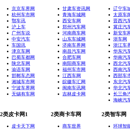
京京车界网
甘肃车资讯网
辽宁车
杭州车市网
青海车城网
太原车
鄂车讯
西安车网
晋西汽
沪上车
郑州汽车网
冀庄汽
广州车说
河南商车网
新安车
中安汽车
山东车城网
浙车网
车国讯
济南车界网
浙江车
津京车网
南昌汽车网
华东汽
巴蜀车都网
合肥车网
华南汽
陕北车网
南阳商车网
西北汽
渝语车网
福州车市网
西南汽
邯郸车态网
江西车网
西部车
湘城车市网
皖徽车汇网
东北汽
宁波车界网
闽南车讯网
华北汽
无锡有车网
吉林皮卡网
长三角
海峡汽
2类皮卡网1
2类商卡车网
2类智车网
皮卡天下网
商车世界
环球智