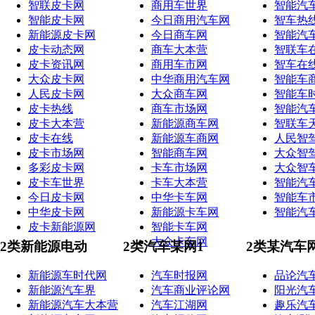
智联皮卡网
商用车世界
智能汽
智能皮卡网
今日商用汽车网
智车热
新能源皮卡网
今日商车网
智能汽
皮卡动态网
商车大本营
智联车
皮卡资讯网
商用车市网
智车在
大众皮卡网
中华商用汽车网
智能车
人民皮卡网
大众商车网
智能车
皮卡热线
商车市场网
智能汽
皮卡大本营
新能源商车网
智联车
皮卡在线
新能源车商网
人民智
皮卡市场网
智能商车网
大众智
多彩皮卡网
卡车市场网
大众智
皮卡车世界
卡车大本营
智能汽
今日皮卡网
中华卡车网
智能车
中华皮卡网
新能源卡车网
智能汽
皮卡新能源网
智能卡车网
大众卡车网
2类新能源电动
2类汽车某网1
2类某汽车
新能源车时代网
汽车时报网
品论汽
新能源汽车界
汽车商业评论网
阳光汽
新能源汽车大本营
汽车江湖网
趣乐汽