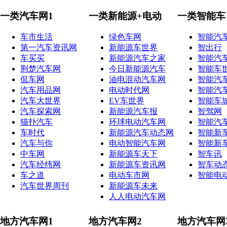
一类汽车网1
一类新能源+电动
一类智能车
车市生活
绿色车网
智能汽
第一汽车资讯网
新能源车世界
智出行
车买买
新能源汽车之家
智能汽
荆楚汽车网
今日新能源汽车
智能车
侃车网
油电混动汽车网
智能汽
汽车用品网
电动时代网
智能汽
汽车大世界
EV车世界
智能车
汽车探索网
新能源汽车报
智驾网
猫扑汽车
环球电动汽车网
智能汽
车时代
新能源汽车动态网
智能新
汽车与你
电动智能汽车网
智能新
中车网
新能源车天下
智车讯
汽车经纬网
新能源车资讯网
智车动
车之道
电动车市网
智能电
汽车世界周刊
新能源车未来
人人电动汽车网
地方汽车网1
地方汽车网2
地方汽车网