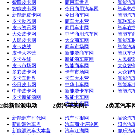
智联皮卡网
商用车世界
智能汽
智能皮卡网
今日商用汽车网
智车热
新能源皮卡网
今日商车网
智能汽
皮卡动态网
商车大本营
智联车
皮卡资讯网
商用车市网
智车在
大众皮卡网
中华商用汽车网
智能车
人民皮卡网
大众商车网
智能车
皮卡热线
商车市场网
智能汽
皮卡大本营
新能源商车网
智联车
皮卡在线
新能源车商网
人民智
皮卡市场网
智能商车网
大众智
多彩皮卡网
卡车市场网
大众智
皮卡车世界
卡车大本营
智能汽
今日皮卡网
中华卡车网
智能车
中华皮卡网
新能源卡车网
智能汽
皮卡新能源网
智能卡车网
大众卡车网
2类新能源电动
2类汽车某网1
2类某汽车
新能源车时代网
汽车时报网
品论汽
新能源汽车界
汽车商业评论网
阳光汽
新能源汽车大本营
汽车江湖网
趣乐汽