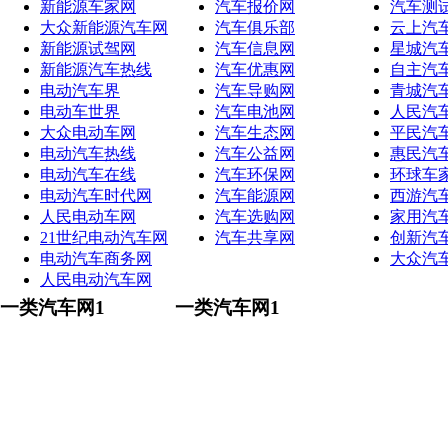
新能源车家网
汽车报价网
汽车测
大众新能源汽车网
汽车俱乐部
云上汽
新能源试驾网
汽车信息网
星城汽
新能源汽车热线
汽车优惠网
自主汽
电动汽车界
汽车导购网
青城汽
电动车世界
汽车电池网
人民汽
大众电动车网
汽车生态网
平民汽
电动汽车热线
汽车公益网
惠民汽
电动汽车在线
汽车环保网
环球车
电动汽车时代网
汽车能源网
西游汽
人民电动车网
汽车选购网
家用汽
21世纪电动汽车网
汽车共享网
创新汽
电动汽车商务网
大众汽
人民电动汽车网
一类汽车网1
一类汽车网1