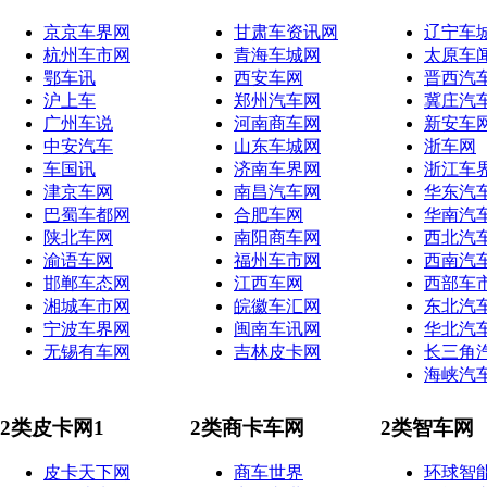
京京车界网
甘肃车资讯网
辽宁车
杭州车市网
青海车城网
太原车
鄂车讯
西安车网
晋西汽
沪上车
郑州汽车网
冀庄汽
广州车说
河南商车网
新安车
中安汽车
山东车城网
浙车网
车国讯
济南车界网
浙江车
津京车网
南昌汽车网
华东汽
巴蜀车都网
合肥车网
华南汽
陕北车网
南阳商车网
西北汽
渝语车网
福州车市网
西南汽
邯郸车态网
江西车网
西部车
湘城车市网
皖徽车汇网
东北汽
宁波车界网
闽南车讯网
华北汽
无锡有车网
吉林皮卡网
长三角
海峡汽
2类皮卡网1
2类商卡车网
2类智车网
皮卡天下网
商车世界
环球智