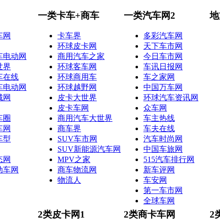
一类卡车+商车
一类汽车网2
地
车网
卡车界
多彩汽车网
环球皮卡网
天下车市网
车电动网
商用汽车之家
今日车市网
世界
环球客车网
车讯日报网
车在线
环球商用车
车之家网
车电动网
环球越野网
中国万车网
城网
皮卡大世界
环球汽车资讯网
皮卡车网
众车网
车圈
商用汽车大世界
车主热线
车网
商车界
车夫在线
车型
SUV车市网
汽车时尚网
SUV新能源汽车网
中国车旅网
态网
MPV之家
515汽车排行网
动车网
商车物流网
新车评网
物流人
车安网
第一车市网
全球车网
2类皮卡网1
2类商卡车网
2