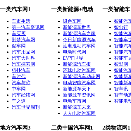
一类汽车网1
一类新能源+电动
一类智能车
车市生活
绿色车网
智能汽
第一汽车资讯网
新能源车世界
智出行
车买买
新能源汽车之家
智能汽
荆楚汽车网
今日新能源汽车
智能车
侃车网
油电混动汽车网
智能汽
汽车用品网
电动时代网
智能汽
汽车大世界
EV车世界
智能车
汽车探索网
新能源汽车报
智驾网
猫扑汽车
环球电动汽车网
智能汽
车时代
新能源汽车动态网
智能新
汽车与你
电动智能汽车网
智能新
中车网
新能源车天下
智车讯
汽车经纬网
新能源车资讯网
智车动
车之道
电动车市网
智能电
汽车世界周刊
新能源车未来
人人电动汽车网
地方汽车网3
二类中国汽车网1
2类物流网1