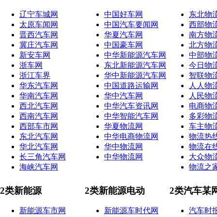
辽宁车城网
中国好车网
东北物
太原车闻网
中国汽车要闻网
西部物
晋西汽车网
华夏汽车网
南方物
冀庄汽车网
中国豪车网
北方物
新安车网
中华新能源汽车网
中部物
浙车网
东北新能源汽车网
今日物
浙江车界
华中新能源汽车网
智联物
华东汽车网
中国道路运输网
人人物
华南汽车网
华中汽车网
人民物
西北汽车网
中华汽车资讯网
电商物
西南汽车网
中华智能汽车网
多彩物
西部车市网
华夏物流网
车主物
东北汽车网
中华电商物流网
物流热
华北汽车网
华中物流网
物流在
长三角汽车网
中华物流网
大众物
海峡汽车网
物流之
2类新能源
2类新能源电动
2类汽车某
新能源车市网
新能源车时代网
汽车时