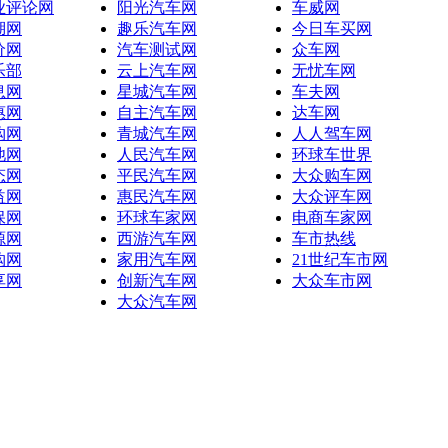
业评论网
阳光汽车网
车威网
湖网
趣乐汽车网
今日车买网
价网
汽车测试网
众车网
乐部
云上汽车网
无忧车网
息网
星城汽车网
车夫网
惠网
自主汽车网
达车网
购网
青城汽车网
人人驾车网
池网
人民汽车网
环球车世界
态网
平民汽车网
大众购车网
益网
惠民汽车网
大众评车网
保网
环球车家网
电商车家网
源网
西游汽车网
车市热线
购网
家用汽车网
21世纪车市网
享网
创新汽车网
大众车市网
大众汽车网