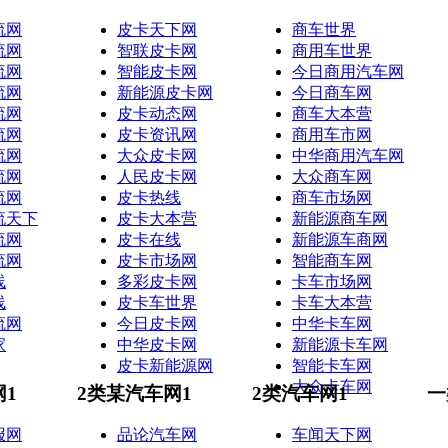
流网
皮卡天下网
商车世界
流网
智联皮卡网
商用车世界
流网
智能皮卡网
今日商用汽车网
流网
新能源皮卡网
今日商车网
流网
皮卡动态网
商车大本营
流网
皮卡资讯网
商用车市网
流网
大众皮卡网
中华商用汽车网
流网
人民皮卡网
大众商车网
流网
皮卡热线
商车市场网
流天下
皮卡大本营
新能源商车网
流网
皮卡在线
新能源车商网
流网
皮卡市场网
智能商车网
线
多彩皮卡网
卡车市场网
线
皮卡车世界
卡车大本营
流网
今日皮卡网
中华卡车网
家
中华皮卡网
新能源卡车网
皮卡新能源网
智能卡车网
大众卡车网
网1
2类某汽车网1
2类汽车网1
一
报网
品论汽车网
车闻天下网