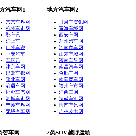
方汽车网1
地方汽车网2
京京车界网
甘肃车资讯网
杭州车市网
青海车城网
鄂车讯
西安车网
沪上车
郑州汽车网
广州车说
河南商车网
中安汽车
山东车城网
车国讯
济南车界网
津京车网
南昌汽车网
巴蜀车都网
合肥车网
陕北车网
南阳商车网
渝语车网
福州车市网
邯郸车态网
江西车网
湘城车市网
皖徽车汇网
宁波车界网
闽南车讯网
无锡有车网
吉林皮卡网
类智车网
2类SUV越野运输