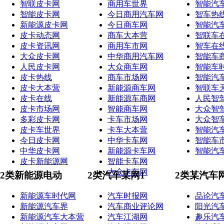
智联皮卡网
商用车世界
智能汽
智能皮卡网
今日商用汽车网
智车热
新能源皮卡网
今日商车网
智能汽
皮卡动态网
商车大本营
智联车
皮卡资讯网
商用车市网
智车在
大众皮卡网
中华商用汽车网
智能车
人民皮卡网
大众商车网
智能车
皮卡热线
商车市场网
智能汽
皮卡大本营
新能源商车网
智联车
皮卡在线
新能源车商网
人民智
皮卡市场网
智能商车网
大众智
多彩皮卡网
卡车市场网
大众智
皮卡车世界
卡车大本营
智能汽
今日皮卡网
中华卡车网
智能车
中华皮卡网
新能源卡车网
智能汽
皮卡新能源网
智能卡车网
大众卡车网
2类新能源电动
2类汽车某网1
2类某汽车
新能源车时代网
汽车时报网
品论汽
新能源汽车界
汽车商业评论网
阳光汽
新能源汽车大本营
汽车江湖网
趣乐汽