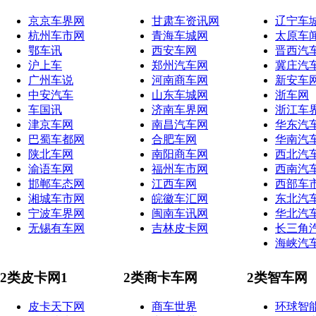
京京车界网
甘肃车资讯网
辽宁车
杭州车市网
青海车城网
太原车
鄂车讯
西安车网
晋西汽
沪上车
郑州汽车网
冀庄汽
广州车说
河南商车网
新安车
中安汽车
山东车城网
浙车网
车国讯
济南车界网
浙江车
津京车网
南昌汽车网
华东汽
巴蜀车都网
合肥车网
华南汽
陕北车网
南阳商车网
西北汽
渝语车网
福州车市网
西南汽
邯郸车态网
江西车网
西部车
湘城车市网
皖徽车汇网
东北汽
宁波车界网
闽南车讯网
华北汽
无锡有车网
吉林皮卡网
长三角
海峡汽
2类皮卡网1
2类商卡车网
2类智车网
皮卡天下网
商车世界
环球智