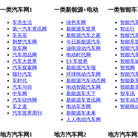
一类汽车网1
一类新能源+电动
一类智能车
车市生活
绿色车网
智能汽
第一汽车资讯网
新能源车世界
智出行
车买买
新能源汽车之家
智能汽
荆楚汽车网
今日新能源汽车
智能车
侃车网
油电混动汽车网
智能汽
汽车用品网
电动时代网
智能汽
汽车大世界
EV车世界
智能车
汽车探索网
新能源汽车报
智驾网
猫扑汽车
环球电动汽车网
智能汽
车时代
新能源汽车动态网
智能新
汽车与你
电动智能汽车网
智能新
中车网
新能源车天下
智车讯
汽车经纬网
新能源车资讯网
智车动
车之道
电动车市网
智能电
汽车世界周刊
新能源车未来
人人电动汽车网
地方汽车网1
地方汽车网2
地方汽车网