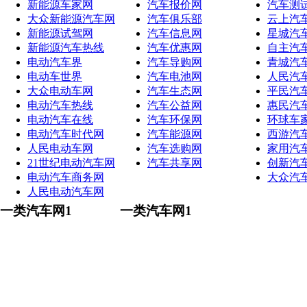
新能源车家网
汽车报价网
汽车测
大众新能源汽车网
汽车俱乐部
云上汽
新能源试驾网
汽车信息网
星城汽
新能源汽车热线
汽车优惠网
自主汽
电动汽车界
汽车导购网
青城汽
电动车世界
汽车电池网
人民汽
大众电动车网
汽车生态网
平民汽
电动汽车热线
汽车公益网
惠民汽
电动汽车在线
汽车环保网
环球车
电动汽车时代网
汽车能源网
西游汽
人民电动车网
汽车选购网
家用汽
21世纪电动汽车网
汽车共享网
创新汽
电动汽车商务网
大众汽
人民电动汽车网
一类汽车网1
一类汽车网1