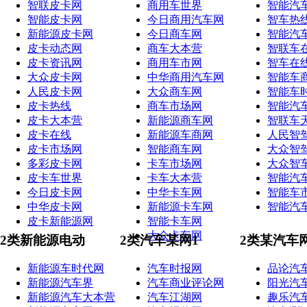
智联皮卡网
商用车世界
智能汽
智能皮卡网
今日商用汽车网
智车热
新能源皮卡网
今日商车网
智能汽
皮卡动态网
商车大本营
智联车
皮卡资讯网
商用车市网
智车在
大众皮卡网
中华商用汽车网
智能车
人民皮卡网
大众商车网
智能车
皮卡热线
商车市场网
智能汽
皮卡大本营
新能源商车网
智联车
皮卡在线
新能源车商网
人民智
皮卡市场网
智能商车网
大众智
多彩皮卡网
卡车市场网
大众智
皮卡车世界
卡车大本营
智能汽
今日皮卡网
中华卡车网
智能车
中华皮卡网
新能源卡车网
智能汽
皮卡新能源网
智能卡车网
大众卡车网
2类新能源电动
2类汽车某网1
2类某汽车
新能源车时代网
汽车时报网
品论汽
新能源汽车界
汽车商业评论网
阳光汽
新能源汽车大本营
汽车江湖网
趣乐汽