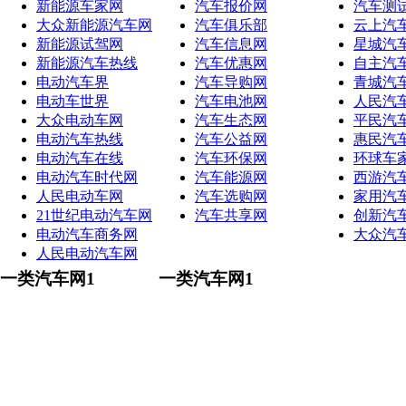
新能源车家网
汽车报价网
汽车测
大众新能源汽车网
汽车俱乐部
云上汽
新能源试驾网
汽车信息网
星城汽
新能源汽车热线
汽车优惠网
自主汽
电动汽车界
汽车导购网
青城汽
电动车世界
汽车电池网
人民汽
大众电动车网
汽车生态网
平民汽
电动汽车热线
汽车公益网
惠民汽
电动汽车在线
汽车环保网
环球车
电动汽车时代网
汽车能源网
西游汽
人民电动车网
汽车选购网
家用汽
21世纪电动汽车网
汽车共享网
创新汽
电动汽车商务网
大众汽
人民电动汽车网
一类汽车网1
一类汽车网1