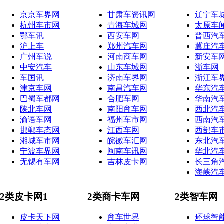
京京车界网
甘肃车资讯网
辽宁车
杭州车市网
青海车城网
太原车
鄂车讯
西安车网
晋西汽
沪上车
郑州汽车网
冀庄汽
广州车说
河南商车网
新安车
中安汽车
山东车城网
浙车网
车国讯
济南车界网
浙江车
津京车网
南昌汽车网
华东汽
巴蜀车都网
合肥车网
华南汽
陕北车网
南阳商车网
西北汽
渝语车网
福州车市网
西南汽
邯郸车态网
江西车网
西部车
湘城车市网
皖徽车汇网
东北汽
宁波车界网
闽南车讯网
华北汽
无锡有车网
吉林皮卡网
长三角
海峡汽
2类皮卡网1
2类商卡车网
2类智车网
皮卡天下网
商车世界
环球智