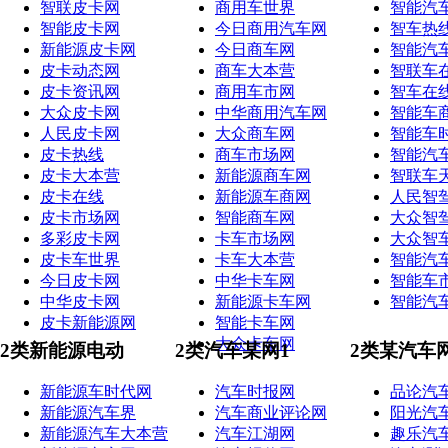
智联皮卡网
商用车世界
智能汽
智能皮卡网
今日商用汽车网
智车热
新能源皮卡网
今日商车网
智能汽
皮卡动态网
商车大本营
智联车
皮卡资讯网
商用车市网
智车在
大众皮卡网
中华商用汽车网
智能车
人民皮卡网
大众商车网
智能车
皮卡热线
商车市场网
智能汽
皮卡大本营
新能源商车网
智联车
皮卡在线
新能源车商网
人民智
皮卡市场网
智能商车网
大众智
多彩皮卡网
卡车市场网
大众智
皮卡车世界
卡车大本营
智能汽
今日皮卡网
中华卡车网
智能车
中华皮卡网
新能源卡车网
智能汽
皮卡新能源网
智能卡车网
大众卡车网
2类新能源电动
2类汽车某网1
2类某汽车
新能源车时代网
汽车时报网
品论汽
新能源汽车界
汽车商业评论网
阳光汽
新能源汽车大本营
汽车江湖网
趣乐汽