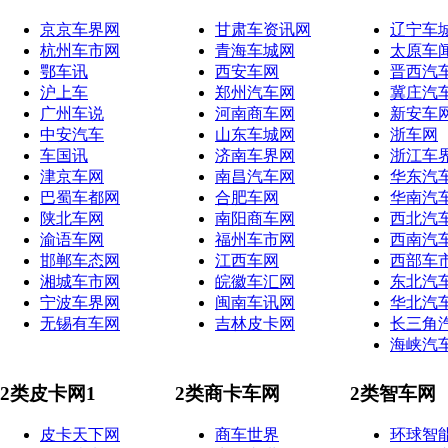
京京车界网
甘肃车资讯网
辽宁车
杭州车市网
青海车城网
太原车
鄂车讯
西安车网
晋西汽
沪上车
郑州汽车网
冀庄汽
广州车说
河南商车网
新安车
中安汽车
山东车城网
浙车网
车国讯
济南车界网
浙江车
津京车网
南昌汽车网
华东汽
巴蜀车都网
合肥车网
华南汽
陕北车网
南阳商车网
西北汽
渝语车网
福州车市网
西南汽
邯郸车态网
江西车网
西部车
湘城车市网
皖徽车汇网
东北汽
宁波车界网
闽南车讯网
华北汽
无锡有车网
吉林皮卡网
长三角
海峡汽
2类皮卡网1
2类商卡车网
2类智车网
皮卡天下网
商车世界
环球智