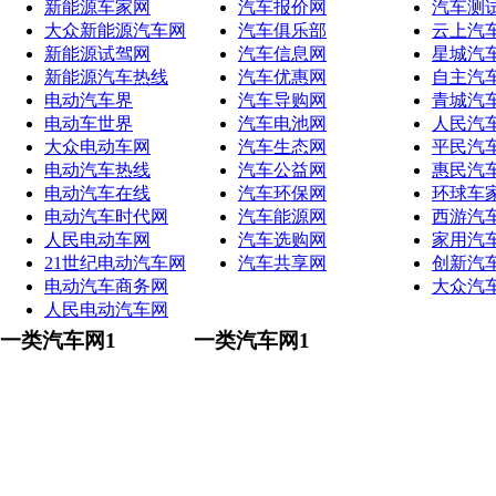
新能源车家网
汽车报价网
汽车测
大众新能源汽车网
汽车俱乐部
云上汽
新能源试驾网
汽车信息网
星城汽
新能源汽车热线
汽车优惠网
自主汽
电动汽车界
汽车导购网
青城汽
电动车世界
汽车电池网
人民汽
大众电动车网
汽车生态网
平民汽
电动汽车热线
汽车公益网
惠民汽
电动汽车在线
汽车环保网
环球车
电动汽车时代网
汽车能源网
西游汽
人民电动车网
汽车选购网
家用汽
21世纪电动汽车网
汽车共享网
创新汽
电动汽车商务网
大众汽
人民电动汽车网
一类汽车网1
一类汽车网1