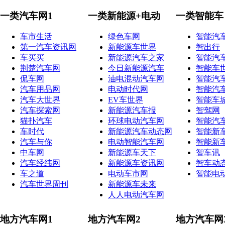
一类汽车网1
一类新能源+电动
一类智能车
车市生活
绿色车网
智能汽
第一汽车资讯网
新能源车世界
智出行
车买买
新能源汽车之家
智能汽
荆楚汽车网
今日新能源汽车
智能车
侃车网
油电混动汽车网
智能汽
汽车用品网
电动时代网
智能汽
汽车大世界
EV车世界
智能车
汽车探索网
新能源汽车报
智驾网
猫扑汽车
环球电动汽车网
智能汽
车时代
新能源汽车动态网
智能新
汽车与你
电动智能汽车网
智能新
中车网
新能源车天下
智车讯
汽车经纬网
新能源车资讯网
智车动
车之道
电动车市网
智能电
汽车世界周刊
新能源车未来
人人电动汽车网
地方汽车网1
地方汽车网2
地方汽车网