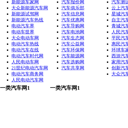
新能源车家网
汽车报价网
汽车测
大众新能源汽车网
汽车俱乐部
云上汽
新能源试驾网
汽车信息网
星城汽
新能源汽车热线
汽车优惠网
自主汽
电动汽车界
汽车导购网
青城汽
电动车世界
汽车电池网
人民汽
大众电动车网
汽车生态网
平民汽
电动汽车热线
汽车公益网
惠民汽
电动汽车在线
汽车环保网
环球车
电动汽车时代网
汽车能源网
西游汽
人民电动车网
汽车选购网
家用汽
21世纪电动汽车网
汽车共享网
创新汽
电动汽车商务网
大众汽
人民电动汽车网
一类汽车网1
一类汽车网1