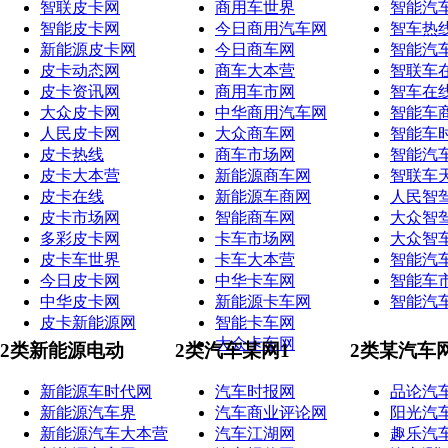
智联皮卡网
商用车世界
智能汽
智能皮卡网
今日商用汽车网
智车热
新能源皮卡网
今日商车网
智能汽
皮卡动态网
商车大本营
智联车
皮卡资讯网
商用车市网
智车在
大众皮卡网
中华商用汽车网
智能车
人民皮卡网
大众商车网
智能车
皮卡热线
商车市场网
智能汽
皮卡大本营
新能源商车网
智联车
皮卡在线
新能源车商网
人民智
皮卡市场网
智能商车网
大众智
多彩皮卡网
卡车市场网
大众智
皮卡车世界
卡车大本营
智能汽
今日皮卡网
中华卡车网
智能车
中华皮卡网
新能源卡车网
智能汽
皮卡新能源网
智能卡车网
大众卡车网
2类新能源电动
2类汽车某网1
2类某汽车
新能源车时代网
汽车时报网
品论汽
新能源汽车界
汽车商业评论网
阳光汽
新能源汽车大本营
汽车江湖网
趣乐汽