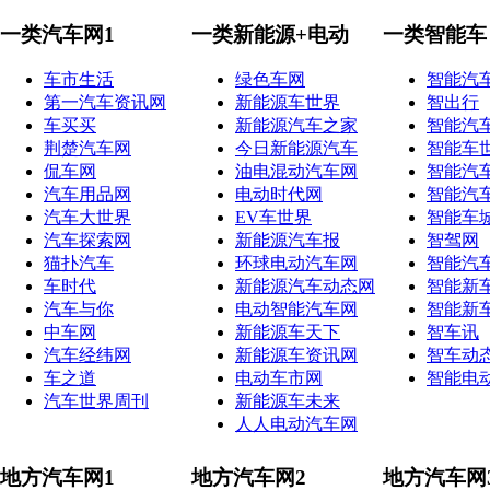
一类汽车网1
一类新能源+电动
一类智能车
车市生活
绿色车网
智能汽
第一汽车资讯网
新能源车世界
智出行
车买买
新能源汽车之家
智能汽
荆楚汽车网
今日新能源汽车
智能车
侃车网
油电混动汽车网
智能汽
汽车用品网
电动时代网
智能汽
汽车大世界
EV车世界
智能车
汽车探索网
新能源汽车报
智驾网
猫扑汽车
环球电动汽车网
智能汽
车时代
新能源汽车动态网
智能新
汽车与你
电动智能汽车网
智能新
中车网
新能源车天下
智车讯
汽车经纬网
新能源车资讯网
智车动
车之道
电动车市网
智能电
汽车世界周刊
新能源车未来
人人电动汽车网
地方汽车网1
地方汽车网2
地方汽车网