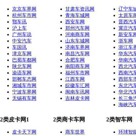
京京车界网
甘肃车资讯网
辽宁车
杭州车市网
青海车城网
太原车
鄂车讯
西安车网
晋西汽
沪上车
郑州汽车网
冀庄汽
广州车说
河南商车网
新安车
中安汽车
山东车城网
浙车网
车国讯
济南车界网
浙江车
津京车网
南昌汽车网
华东汽
巴蜀车都网
合肥车网
华南汽
陕北车网
南阳商车网
西北汽
渝语车网
福州车市网
西南汽
邯郸车态网
江西车网
西部车
湘城车市网
皖徽车汇网
东北汽
宁波车界网
闽南车讯网
华北汽
无锡有车网
吉林皮卡网
长三角
海峡汽
2类皮卡网1
2类商卡车网
2类智车网
皮卡天下网
商车世界
环球智