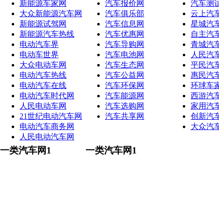
新能源车家网
汽车报价网
汽车测
大众新能源汽车网
汽车俱乐部
云上汽
新能源试驾网
汽车信息网
星城汽
新能源汽车热线
汽车优惠网
自主汽
电动汽车界
汽车导购网
青城汽
电动车世界
汽车电池网
人民汽
大众电动车网
汽车生态网
平民汽
电动汽车热线
汽车公益网
惠民汽
电动汽车在线
汽车环保网
环球车
电动汽车时代网
汽车能源网
西游汽
人民电动车网
汽车选购网
家用汽
21世纪电动汽车网
汽车共享网
创新汽
电动汽车商务网
大众汽
人民电动汽车网
一类汽车网1
一类汽车网1