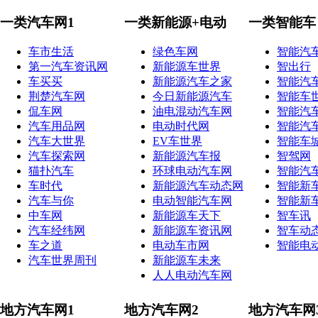
一类汽车网1
一类新能源+电动
一类智能车
车市生活
绿色车网
智能汽
第一汽车资讯网
新能源车世界
智出行
车买买
新能源汽车之家
智能汽
荆楚汽车网
今日新能源汽车
智能车
侃车网
油电混动汽车网
智能汽
汽车用品网
电动时代网
智能汽
汽车大世界
EV车世界
智能车
汽车探索网
新能源汽车报
智驾网
猫扑汽车
环球电动汽车网
智能汽
车时代
新能源汽车动态网
智能新
汽车与你
电动智能汽车网
智能新
中车网
新能源车天下
智车讯
汽车经纬网
新能源车资讯网
智车动
车之道
电动车市网
智能电
汽车世界周刊
新能源车未来
人人电动汽车网
地方汽车网1
地方汽车网2
地方汽车网