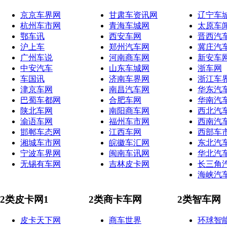
京京车界网
甘肃车资讯网
辽宁车
杭州车市网
青海车城网
太原车
鄂车讯
西安车网
晋西汽
沪上车
郑州汽车网
冀庄汽
广州车说
河南商车网
新安车
中安汽车
山东车城网
浙车网
车国讯
济南车界网
浙江车
津京车网
南昌汽车网
华东汽
巴蜀车都网
合肥车网
华南汽
陕北车网
南阳商车网
西北汽
渝语车网
福州车市网
西南汽
邯郸车态网
江西车网
西部车
湘城车市网
皖徽车汇网
东北汽
宁波车界网
闽南车讯网
华北汽
无锡有车网
吉林皮卡网
长三角
海峡汽
2类皮卡网1
2类商卡车网
2类智车网
皮卡天下网
商车世界
环球智