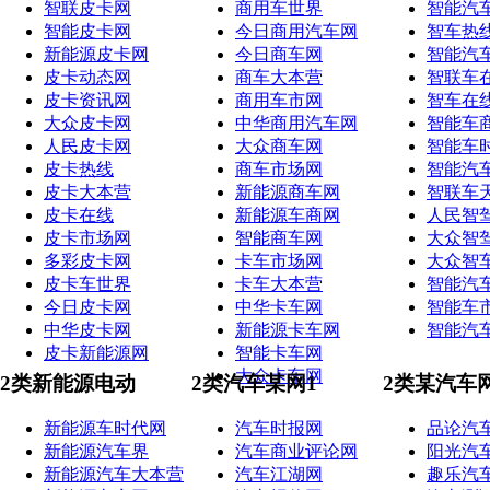
智联皮卡网
商用车世界
智能汽
智能皮卡网
今日商用汽车网
智车热
新能源皮卡网
今日商车网
智能汽
皮卡动态网
商车大本营
智联车
皮卡资讯网
商用车市网
智车在
大众皮卡网
中华商用汽车网
智能车
人民皮卡网
大众商车网
智能车
皮卡热线
商车市场网
智能汽
皮卡大本营
新能源商车网
智联车
皮卡在线
新能源车商网
人民智
皮卡市场网
智能商车网
大众智
多彩皮卡网
卡车市场网
大众智
皮卡车世界
卡车大本营
智能汽
今日皮卡网
中华卡车网
智能车
中华皮卡网
新能源卡车网
智能汽
皮卡新能源网
智能卡车网
大众卡车网
2类新能源电动
2类汽车某网1
2类某汽车
新能源车时代网
汽车时报网
品论汽
新能源汽车界
汽车商业评论网
阳光汽
新能源汽车大本营
汽车江湖网
趣乐汽