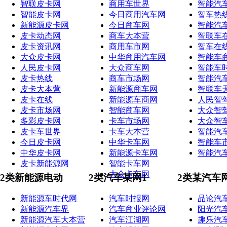
智联皮卡网
商用车世界
智能汽
智能皮卡网
今日商用汽车网
智车热
新能源皮卡网
今日商车网
智能汽
皮卡动态网
商车大本营
智联车
皮卡资讯网
商用车市网
智车在
大众皮卡网
中华商用汽车网
智能车
人民皮卡网
大众商车网
智能车
皮卡热线
商车市场网
智能汽
皮卡大本营
新能源商车网
智联车
皮卡在线
新能源车商网
人民智
皮卡市场网
智能商车网
大众智
多彩皮卡网
卡车市场网
大众智
皮卡车世界
卡车大本营
智能汽
今日皮卡网
中华卡车网
智能车
中华皮卡网
新能源卡车网
智能汽
皮卡新能源网
智能卡车网
大众卡车网
2类新能源电动
2类汽车某网1
2类某汽车
新能源车时代网
汽车时报网
品论汽
新能源汽车界
汽车商业评论网
阳光汽
新能源汽车大本营
汽车江湖网
趣乐汽