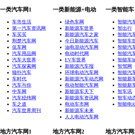
一类汽车网1
一类新能源+电动
一类智能车
车市生活
绿色车网
智能汽
第一汽车资讯网
新能源车世界
智出行
车买买
新能源汽车之家
智能汽
荆楚汽车网
今日新能源汽车
智能车
侃车网
油电混动汽车网
智能汽
汽车用品网
电动时代网
智能汽
汽车大世界
EV车世界
智能车
汽车探索网
新能源汽车报
智驾网
猫扑汽车
环球电动汽车网
智能汽
车时代
新能源汽车动态网
智能新
汽车与你
电动智能汽车网
智能新
中车网
新能源车天下
智车讯
汽车经纬网
新能源车资讯网
智车动
车之道
电动车市网
智能电
汽车世界周刊
新能源车未来
人人电动汽车网
地方汽车网1
地方汽车网2
地方汽车网