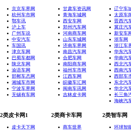
京京车界网
甘肃车资讯网
辽宁车
杭州车市网
青海车城网
太原车
鄂车讯
西安车网
晋西汽
沪上车
郑州汽车网
冀庄汽
广州车说
河南商车网
新安车
中安汽车
山东车城网
浙车网
车国讯
济南车界网
浙江车
津京车网
南昌汽车网
华东汽
巴蜀车都网
合肥车网
华南汽
陕北车网
南阳商车网
西北汽
渝语车网
福州车市网
西南汽
邯郸车态网
江西车网
西部车
湘城车市网
皖徽车汇网
东北汽
宁波车界网
闽南车讯网
华北汽
无锡有车网
吉林皮卡网
长三角
海峡汽
2类皮卡网1
2类商卡车网
2类智车网
皮卡天下网
商车世界
环球智