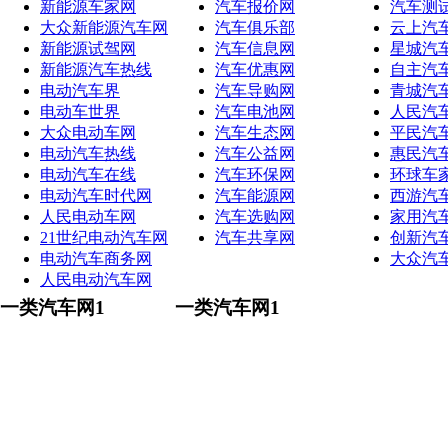
新能源车家网
汽车报价网
汽车测
大众新能源汽车网
汽车俱乐部
云上汽
新能源试驾网
汽车信息网
星城汽
新能源汽车热线
汽车优惠网
自主汽
电动汽车界
汽车导购网
青城汽
电动车世界
汽车电池网
人民汽
大众电动车网
汽车生态网
平民汽
电动汽车热线
汽车公益网
惠民汽
电动汽车在线
汽车环保网
环球车
电动汽车时代网
汽车能源网
西游汽
人民电动车网
汽车选购网
家用汽
21世纪电动汽车网
汽车共享网
创新汽
电动汽车商务网
大众汽
人民电动汽车网
一类汽车网1
一类汽车网1