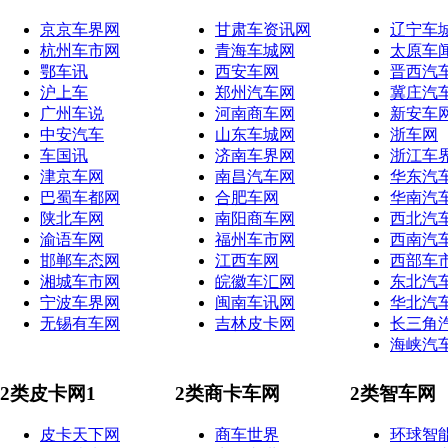
京京车界网
甘肃车资讯网
辽宁车
杭州车市网
青海车城网
太原车
鄂车讯
西安车网
晋西汽
沪上车
郑州汽车网
冀庄汽
广州车说
河南商车网
新安车
中安汽车
山东车城网
浙车网
车国讯
济南车界网
浙江车
津京车网
南昌汽车网
华东汽
巴蜀车都网
合肥车网
华南汽
陕北车网
南阳商车网
西北汽
渝语车网
福州车市网
西南汽
邯郸车态网
江西车网
西部车
湘城车市网
皖徽车汇网
东北汽
宁波车界网
闽南车讯网
华北汽
无锡有车网
吉林皮卡网
长三角
海峡汽
2类皮卡网1
2类商卡车网
2类智车网
皮卡天下网
商车世界
环球智