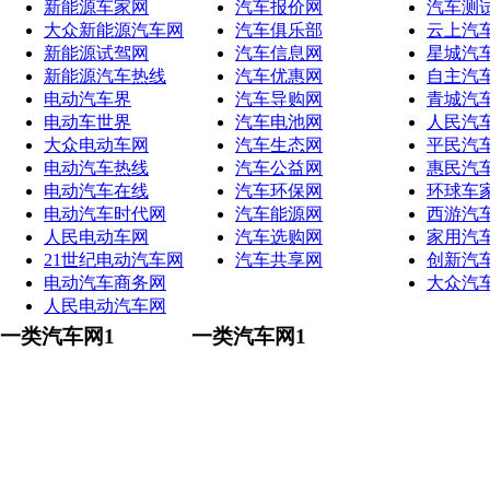
新能源车家网
汽车报价网
汽车测
大众新能源汽车网
汽车俱乐部
云上汽
新能源试驾网
汽车信息网
星城汽
新能源汽车热线
汽车优惠网
自主汽
电动汽车界
汽车导购网
青城汽
电动车世界
汽车电池网
人民汽
大众电动车网
汽车生态网
平民汽
电动汽车热线
汽车公益网
惠民汽
电动汽车在线
汽车环保网
环球车
电动汽车时代网
汽车能源网
西游汽
人民电动车网
汽车选购网
家用汽
21世纪电动汽车网
汽车共享网
创新汽
电动汽车商务网
大众汽
人民电动汽车网
一类汽车网1
一类汽车网1