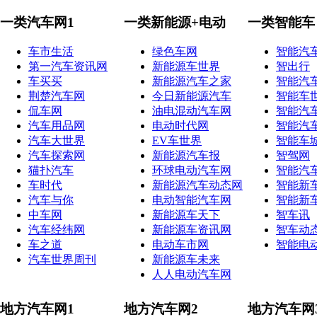
一类汽车网1
一类新能源+电动
一类智能车
车市生活
绿色车网
智能汽
第一汽车资讯网
新能源车世界
智出行
车买买
新能源汽车之家
智能汽
荆楚汽车网
今日新能源汽车
智能车
侃车网
油电混动汽车网
智能汽
汽车用品网
电动时代网
智能汽
汽车大世界
EV车世界
智能车
汽车探索网
新能源汽车报
智驾网
猫扑汽车
环球电动汽车网
智能汽
车时代
新能源汽车动态网
智能新
汽车与你
电动智能汽车网
智能新
中车网
新能源车天下
智车讯
汽车经纬网
新能源车资讯网
智车动
车之道
电动车市网
智能电
汽车世界周刊
新能源车未来
人人电动汽车网
地方汽车网1
地方汽车网2
地方汽车网