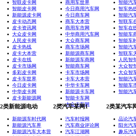
智联皮卡网
商用车世界
智能汽
智能皮卡网
今日商用汽车网
智车热
新能源皮卡网
今日商车网
智能汽
皮卡动态网
商车大本营
智联车
皮卡资讯网
商用车市网
智车在
大众皮卡网
中华商用汽车网
智能车
人民皮卡网
大众商车网
智能车
皮卡热线
商车市场网
智能汽
皮卡大本营
新能源商车网
智联车
皮卡在线
新能源车商网
人民智
皮卡市场网
智能商车网
大众智
多彩皮卡网
卡车市场网
大众智
皮卡车世界
卡车大本营
智能汽
今日皮卡网
中华卡车网
智能车
中华皮卡网
新能源卡车网
智能汽
皮卡新能源网
智能卡车网
大众卡车网
2类新能源电动
2类汽车某网1
2类某汽车
新能源车时代网
汽车时报网
品论汽
新能源汽车界
汽车商业评论网
阳光汽
新能源汽车大本营
汽车江湖网
趣乐汽