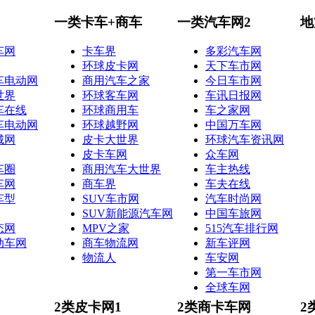
一类卡车+商车
一类汽车网2
地
车网
卡车界
多彩汽车网
环球皮卡网
天下车市网
车电动网
商用汽车之家
今日车市网
世界
环球客车网
车讯日报网
车在线
环球商用车
车之家网
车电动网
环球越野网
中国万车网
城网
皮卡大世界
环球汽车资讯网
皮卡车网
众车网
车圈
商用汽车大世界
车主热线
车网
商车界
车夫在线
车型
SUV车市网
汽车时尚网
SUV新能源汽车网
中国车旅网
态网
MPV之家
515汽车排行网
动车网
商车物流网
新车评网
物流人
车安网
第一车市网
全球车网
2类皮卡网1
2类商卡车网
2