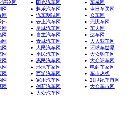
业评论网
阳光汽车网
车威网
湖网
趣乐汽车网
今日车买网
价网
汽车测试网
众车网
乐部
云上汽车网
无忧车网
息网
星城汽车网
车夫网
惠网
自主汽车网
达车网
购网
青城汽车网
人人驾车网
池网
人民汽车网
环球车世界
态网
平民汽车网
大众购车网
益网
惠民汽车网
大众评车网
保网
环球车家网
电商车家网
源网
西游汽车网
车市热线
购网
家用汽车网
21世纪车市网
享网
创新汽车网
大众车市网
大众汽车网