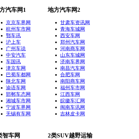
方汽车网1
地方汽车网2
京京车界网
甘肃车资讯网
杭州车市网
青海车城网
鄂车讯
西安车网
沪上车
郑州汽车网
广州车说
河南商车网
中安汽车
山东车城网
车国讯
济南车界网
津京车网
南昌汽车网
巴蜀车都网
合肥车网
陕北车网
南阳商车网
渝语车网
福州车市网
邯郸车态网
江西车网
湘城车市网
皖徽车汇网
宁波车界网
闽南车讯网
无锡有车网
吉林皮卡网
类智车网
2类SUV越野运输