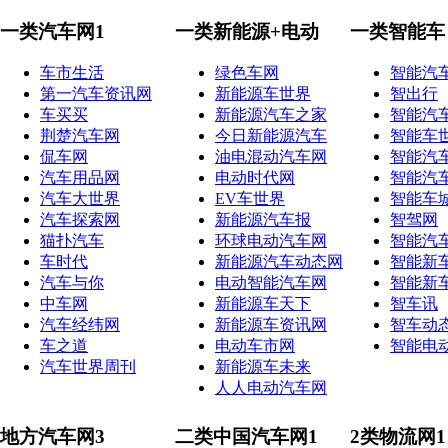
一类汽车网1
一类新能源+电动
一类智能车
车市生活
绿色车网
智能汽
第一汽车资讯网
新能源车世界
智出行
车买买
新能源汽车之家
智能汽
荆楚汽车网
今日新能源汽车
智能车
侃车网
油电混动汽车网
智能汽
汽车用品网
电动时代网
智能汽
汽车大世界
EV车世界
智能车
汽车探索网
新能源汽车报
智驾网
猫扑汽车
环球电动汽车网
智能汽
车时代
新能源汽车动态网
智能新
汽车与你
电动智能汽车网
智能新
中车网
新能源车天下
智车讯
汽车经纬网
新能源车资讯网
智车动
车之道
电动车市网
智能电
汽车世界周刊
新能源车未来
人人电动汽车网
地方汽车网3
二类中国汽车网1
2类物流网1