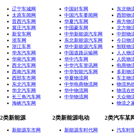
辽宁车城网
中国好车网
东北物
太原车闻网
中国汽车要闻网
西部物
晋西汽车网
华夏汽车网
南方物
冀庄汽车网
中国豪车网
北方物
新安车网
中华新能源汽车网
中部物
浙车网
东北新能源汽车网
今日物
浙江车界
华中新能源汽车网
智联物
华东汽车网
中国道路运输网
人人物
华南汽车网
华中汽车网
人民物
西北汽车网
中华汽车资讯网
电商物
西南汽车网
中华智能汽车网
多彩物
西部车市网
华夏物流网
车主物
东北汽车网
中华电商物流网
物流热
华北汽车网
华中物流网
物流在
长三角汽车网
中华物流网
大众物
海峡汽车网
物流之
2类新能源
2类新能源电动
2类汽车某
新能源车市网
新能源车时代网
汽车时