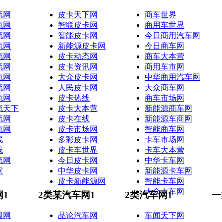
流网
皮卡天下网
商车世界
流网
智联皮卡网
商用车世界
流网
智能皮卡网
今日商用汽车网
流网
新能源皮卡网
今日商车网
流网
皮卡动态网
商车大本营
流网
皮卡资讯网
商用车市网
流网
大众皮卡网
中华商用汽车网
流网
人民皮卡网
大众商车网
流网
皮卡热线
商车市场网
流天下
皮卡大本营
新能源商车网
流网
皮卡在线
新能源车商网
流网
皮卡市场网
智能商车网
线
多彩皮卡网
卡车市场网
线
皮卡车世界
卡车大本营
流网
今日皮卡网
中华卡车网
家
中华皮卡网
新能源卡车网
皮卡新能源网
智能卡车网
大众卡车网
网1
2类某汽车网1
2类汽车网1
一
报网
品论汽车网
车闻天下网