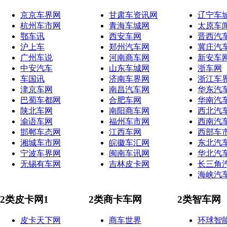
京京车界网
甘肃车资讯网
辽宁车
杭州车市网
青海车城网
太原车
鄂车讯
西安车网
晋西汽
沪上车
郑州汽车网
冀庄汽
广州车说
河南商车网
新安车
中安汽车
山东车城网
浙车网
车国讯
济南车界网
浙江车
津京车网
南昌汽车网
华东汽
巴蜀车都网
合肥车网
华南汽
陕北车网
南阳商车网
西北汽
渝语车网
福州车市网
西南汽
邯郸车态网
江西车网
西部车
湘城车市网
皖徽车汇网
东北汽
宁波车界网
闽南车讯网
华北汽
无锡有车网
吉林皮卡网
长三角
海峡汽
2类皮卡网1
2类商卡车网
2类智车网
皮卡天下网
商车世界
环球智