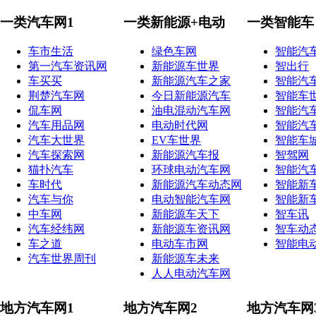
一类汽车网1
一类新能源+电动
一类智能车
车市生活
绿色车网
智能汽
第一汽车资讯网
新能源车世界
智出行
车买买
新能源汽车之家
智能汽
荆楚汽车网
今日新能源汽车
智能车
侃车网
油电混动汽车网
智能汽
汽车用品网
电动时代网
智能汽
汽车大世界
EV车世界
智能车
汽车探索网
新能源汽车报
智驾网
猫扑汽车
环球电动汽车网
智能汽
车时代
新能源汽车动态网
智能新
汽车与你
电动智能汽车网
智能新
中车网
新能源车天下
智车讯
汽车经纬网
新能源车资讯网
智车动
车之道
电动车市网
智能电
汽车世界周刊
新能源车未来
人人电动汽车网
地方汽车网1
地方汽车网2
地方汽车网