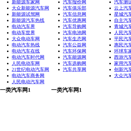
新能源车家网
汽车报价网
汽车测
大众新能源汽车网
汽车俱乐部
云上汽
新能源试驾网
汽车信息网
星城汽
新能源汽车热线
汽车优惠网
自主汽
电动汽车界
汽车导购网
青城汽
电动车世界
汽车电池网
人民汽
大众电动车网
汽车生态网
平民汽
电动汽车热线
汽车公益网
惠民汽
电动汽车在线
汽车环保网
环球车
电动汽车时代网
汽车能源网
西游汽
人民电动车网
汽车选购网
家用汽
21世纪电动汽车网
汽车共享网
创新汽
电动汽车商务网
大众汽
人民电动汽车网
一类汽车网1
一类汽车网1