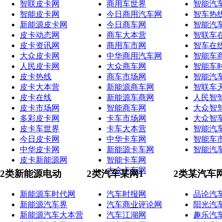
智联皮卡网
商用车世界
智能汽
智能皮卡网
今日商用汽车网
智车热
新能源皮卡网
今日商车网
智能汽
皮卡动态网
商车大本营
智联车
皮卡资讯网
商用车市网
智车在
大众皮卡网
中华商用汽车网
智能车
人民皮卡网
大众商车网
智能车
皮卡热线
商车市场网
智能汽
皮卡大本营
新能源商车网
智联车
皮卡在线
新能源车商网
人民智
皮卡市场网
智能商车网
大众智
多彩皮卡网
卡车市场网
大众智
皮卡车世界
卡车大本营
智能汽
今日皮卡网
中华卡车网
智能车
中华皮卡网
新能源卡车网
智能汽
皮卡新能源网
智能卡车网
大众卡车网
2类新能源电动
2类汽车某网1
2类某汽车
新能源车时代网
汽车时报网
品论汽
新能源汽车界
汽车商业评论网
阳光汽
新能源汽车大本营
汽车江湖网
趣乐汽