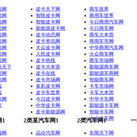
流网
皮卡天下网
商车世界
流网
智联皮卡网
商用车世界
流网
智能皮卡网
今日商用汽车网
流网
新能源皮卡网
今日商车网
流网
皮卡动态网
商车大本营
流网
皮卡资讯网
商用车市网
流网
大众皮卡网
中华商用汽车网
流网
人民皮卡网
大众商车网
流网
皮卡热线
商车市场网
流天下
皮卡大本营
新能源商车网
流网
皮卡在线
新能源车商网
流网
皮卡市场网
智能商车网
线
多彩皮卡网
卡车市场网
线
皮卡车世界
卡车大本营
流网
今日皮卡网
中华卡车网
家
中华皮卡网
新能源卡车网
皮卡新能源网
智能卡车网
大众卡车网
网1
2类某汽车网1
2类汽车网1
一
报网
品论汽车网
车闻天下网