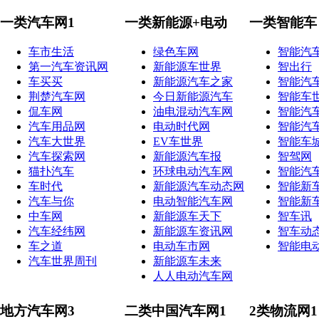
一类汽车网1
一类新能源+电动
一类智能车
车市生活
绿色车网
智能汽
第一汽车资讯网
新能源车世界
智出行
车买买
新能源汽车之家
智能汽
荆楚汽车网
今日新能源汽车
智能车
侃车网
油电混动汽车网
智能汽
汽车用品网
电动时代网
智能汽
汽车大世界
EV车世界
智能车
汽车探索网
新能源汽车报
智驾网
猫扑汽车
环球电动汽车网
智能汽
车时代
新能源汽车动态网
智能新
汽车与你
电动智能汽车网
智能新
中车网
新能源车天下
智车讯
汽车经纬网
新能源车资讯网
智车动
车之道
电动车市网
智能电
汽车世界周刊
新能源车未来
人人电动汽车网
地方汽车网3
二类中国汽车网1
2类物流网1