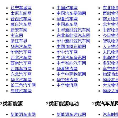
辽宁车城网
中国好车网
东北物
太原车闻网
中国汽车要闻网
西部物
晋西汽车网
华夏汽车网
南方物
冀庄汽车网
中国豪车网
北方物
新安车网
中华新能源汽车网
中部物
浙车网
东北新能源汽车网
今日物
浙江车界
华中新能源汽车网
智联物
华东汽车网
中国道路运输网
人人物
华南汽车网
华中汽车网
人民物
西北汽车网
中华汽车资讯网
电商物
西南汽车网
中华智能汽车网
多彩物
西部车市网
华夏物流网
车主物
东北汽车网
中华电商物流网
物流热
华北汽车网
华中物流网
物流在
长三角汽车网
中华物流网
大众物
海峡汽车网
物流之
2类新能源
2类新能源电动
2类汽车某
新能源车市网
新能源车时代网
汽车时