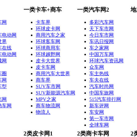
一类卡车+商车
一类汽车网2
地
车网
卡车界
多彩汽车网
环球皮卡网
天下车市网
车电动网
商用汽车之家
今日车市网
世界
环球客车网
车讯日报网
车在线
环球商用车
车之家网
车电动网
环球越野网
中国万车网
城网
皮卡大世界
环球汽车资讯网
皮卡车网
众车网
车圈
商用汽车大世界
车主热线
车网
商车界
车夫在线
车型
SUV车市网
汽车时尚网
SUV新能源汽车网
中国车旅网
态网
MPV之家
515汽车排行网
动车网
商车物流网
新车评网
物流人
车安网
第一车市网
全球车网
2类皮卡网1
2类商卡车网
2