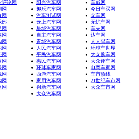
业评论网
阳光汽车网
车威网
湖网
趣乐汽车网
今日车买网
价网
汽车测试网
众车网
乐部
云上汽车网
无忧车网
息网
星城汽车网
车夫网
惠网
自主汽车网
达车网
购网
青城汽车网
人人驾车网
池网
人民汽车网
环球车世界
态网
平民汽车网
大众购车网
益网
惠民汽车网
大众评车网
保网
环球车家网
电商车家网
源网
西游汽车网
车市热线
购网
家用汽车网
21世纪车市网
享网
创新汽车网
大众车市网
大众汽车网