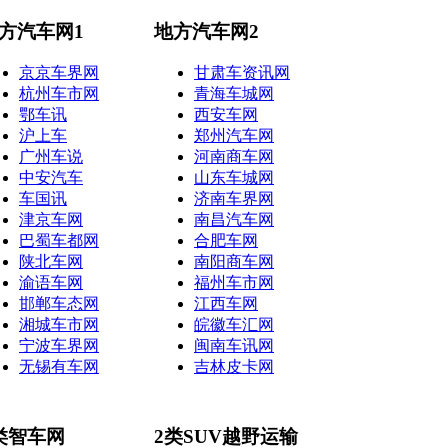
方汽车网1
地方汽车网2
京京车界网
甘肃车资讯网
杭州车市网
青海车城网
鄂车讯
西安车网
沪上车
郑州汽车网
广州车说
河南商车网
中安汽车
山东车城网
车国讯
济南车界网
津京车网
南昌汽车网
巴蜀车都网
合肥车网
陕北车网
南阳商车网
渝语车网
福州车市网
邯郸车态网
江西车网
湘城车市网
皖徽车汇网
宁波车界网
闽南车讯网
无锡有车网
吉林皮卡网
类智车网
2类SUV越野运输