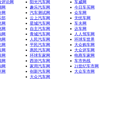
业评论网
阳光汽车网
车威网
湖网
趣乐汽车网
今日车买网
价网
汽车测试网
众车网
乐部
云上汽车网
无忧车网
息网
星城汽车网
车夫网
惠网
自主汽车网
达车网
购网
青城汽车网
人人驾车网
池网
人民汽车网
环球车世界
态网
平民汽车网
大众购车网
益网
惠民汽车网
大众评车网
保网
环球车家网
电商车家网
源网
西游汽车网
车市热线
购网
家用汽车网
21世纪车市网
享网
创新汽车网
大众车市网
大众汽车网