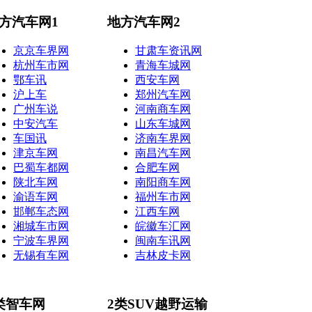
方汽车网1
地方汽车网2
京京车界网
甘肃车资讯网
杭州车市网
青海车城网
鄂车讯
西安车网
沪上车
郑州汽车网
广州车说
河南商车网
中安汽车
山东车城网
车国讯
济南车界网
津京车网
南昌汽车网
巴蜀车都网
合肥车网
陕北车网
南阳商车网
渝语车网
福州车市网
邯郸车态网
江西车网
湘城车市网
皖徽车汇网
宁波车界网
闽南车讯网
无锡有车网
吉林皮卡网
类智车网
2类SUV越野运输