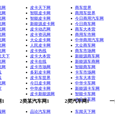
流网
皮卡天下网
商车世界
流网
智联皮卡网
商用车世界
流网
智能皮卡网
今日商用汽车网
流网
新能源皮卡网
今日商车网
流网
皮卡动态网
商车大本营
流网
皮卡资讯网
商用车市网
流网
大众皮卡网
中华商用汽车网
流网
人民皮卡网
大众商车网
流网
皮卡热线
商车市场网
流天下
皮卡大本营
新能源商车网
流网
皮卡在线
新能源车商网
流网
皮卡市场网
智能商车网
线
多彩皮卡网
卡车市场网
线
皮卡车世界
卡车大本营
流网
今日皮卡网
中华卡车网
家
中华皮卡网
新能源卡车网
皮卡新能源网
智能卡车网
大众卡车网
网1
2类某汽车网1
2类汽车网1
一
报网
品论汽车网
车闻天下网