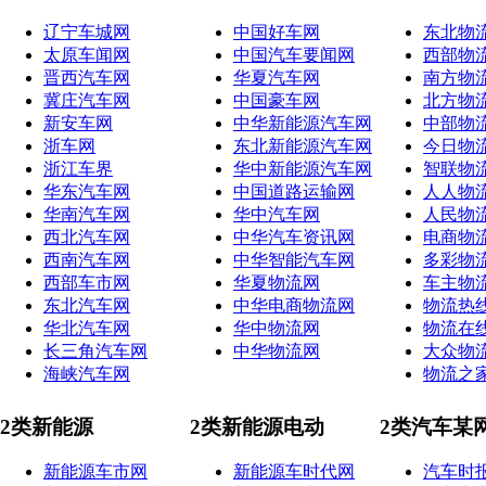
辽宁车城网
中国好车网
东北物
太原车闻网
中国汽车要闻网
西部物
晋西汽车网
华夏汽车网
南方物
冀庄汽车网
中国豪车网
北方物
新安车网
中华新能源汽车网
中部物
浙车网
东北新能源汽车网
今日物
浙江车界
华中新能源汽车网
智联物
华东汽车网
中国道路运输网
人人物
华南汽车网
华中汽车网
人民物
西北汽车网
中华汽车资讯网
电商物
西南汽车网
中华智能汽车网
多彩物
西部车市网
华夏物流网
车主物
东北汽车网
中华电商物流网
物流热
华北汽车网
华中物流网
物流在
长三角汽车网
中华物流网
大众物
海峡汽车网
物流之
2类新能源
2类新能源电动
2类汽车某
新能源车市网
新能源车时代网
汽车时