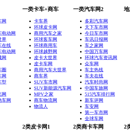
一类卡车+商车
一类汽车网2
地
车网
卡车界
多彩汽车网
环球皮卡网
天下车市网
车电动网
商用汽车之家
今日车市网
世界
环球客车网
车讯日报网
车在线
环球商用车
车之家网
车电动网
环球越野网
中国万车网
城网
皮卡大世界
环球汽车资讯网
皮卡车网
众车网
车圈
商用汽车大世界
车主热线
车网
商车界
车夫在线
车型
SUV车市网
汽车时尚网
SUV新能源汽车网
中国车旅网
态网
MPV之家
515汽车排行网
动车网
商车物流网
新车评网
物流人
车安网
第一车市网
全球车网
2类皮卡网1
2类商卡车网
2