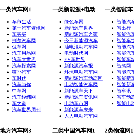
一类汽车网1
一类新能源+电动
一类智能车
车市生活
绿色车网
智能汽
第一汽车资讯网
新能源车世界
智出行
车买买
新能源汽车之家
智能汽
荆楚汽车网
今日新能源汽车
智能车
侃车网
油电混动汽车网
智能汽
汽车用品网
电动时代网
智能汽
汽车大世界
EV车世界
智能车
汽车探索网
新能源汽车报
智驾网
猫扑汽车
环球电动汽车网
智能汽
车时代
新能源汽车动态网
智能新
汽车与你
电动智能汽车网
智能新
中车网
新能源车天下
智车讯
汽车经纬网
新能源车资讯网
智车动
车之道
电动车市网
智能电
汽车世界周刊
新能源车未来
人人电动汽车网
地方汽车网3
二类中国汽车网1
2类物流网1