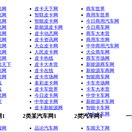
流网
皮卡天下网
商车世界
流网
智联皮卡网
商用车世界
流网
智能皮卡网
今日商用汽车网
流网
新能源皮卡网
今日商车网
流网
皮卡动态网
商车大本营
流网
皮卡资讯网
商用车市网
流网
大众皮卡网
中华商用汽车网
流网
人民皮卡网
大众商车网
流网
皮卡热线
商车市场网
流天下
皮卡大本营
新能源商车网
流网
皮卡在线
新能源车商网
流网
皮卡市场网
智能商车网
线
多彩皮卡网
卡车市场网
线
皮卡车世界
卡车大本营
流网
今日皮卡网
中华卡车网
家
中华皮卡网
新能源卡车网
皮卡新能源网
智能卡车网
大众卡车网
网1
2类某汽车网1
2类汽车网1
一
报网
品论汽车网
车闻天下网