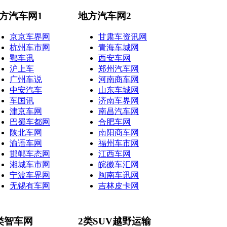
方汽车网1
地方汽车网2
京京车界网
甘肃车资讯网
杭州车市网
青海车城网
鄂车讯
西安车网
沪上车
郑州汽车网
广州车说
河南商车网
中安汽车
山东车城网
车国讯
济南车界网
津京车网
南昌汽车网
巴蜀车都网
合肥车网
陕北车网
南阳商车网
渝语车网
福州车市网
邯郸车态网
江西车网
湘城车市网
皖徽车汇网
宁波车界网
闽南车讯网
无锡有车网
吉林皮卡网
类智车网
2类SUV越野运输