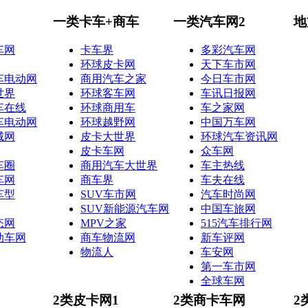
一类卡车+商车
一类汽车网2
地
车网
卡车界
多彩汽车网
环球皮卡网
天下车市网
车电动网
商用汽车之家
今日车市网
世界
环球客车网
车讯日报网
车在线
环球商用车
车之家网
车电动网
环球越野网
中国万车网
城网
皮卡大世界
环球汽车资讯网
皮卡车网
众车网
车圈
商用汽车大世界
车主热线
车网
商车界
车夫在线
车型
SUV车市网
汽车时尚网
SUV新能源汽车网
中国车旅网
态网
MPV之家
515汽车排行网
动车网
商车物流网
新车评网
物流人
车安网
第一车市网
全球车网
2类皮卡网1
2类商卡车网
2