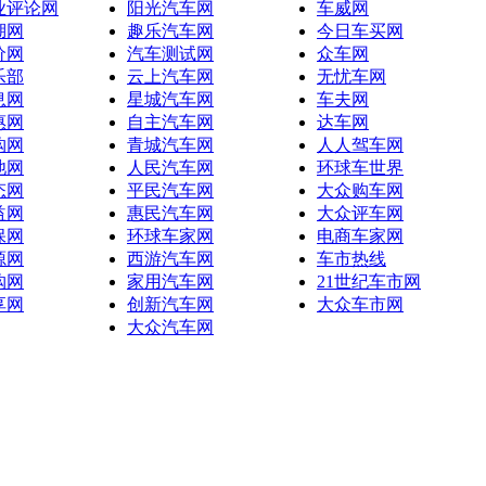
业评论网
阳光汽车网
车威网
湖网
趣乐汽车网
今日车买网
价网
汽车测试网
众车网
乐部
云上汽车网
无忧车网
息网
星城汽车网
车夫网
惠网
自主汽车网
达车网
购网
青城汽车网
人人驾车网
池网
人民汽车网
环球车世界
态网
平民汽车网
大众购车网
益网
惠民汽车网
大众评车网
保网
环球车家网
电商车家网
源网
西游汽车网
车市热线
购网
家用汽车网
21世纪车市网
享网
创新汽车网
大众车市网
大众汽车网