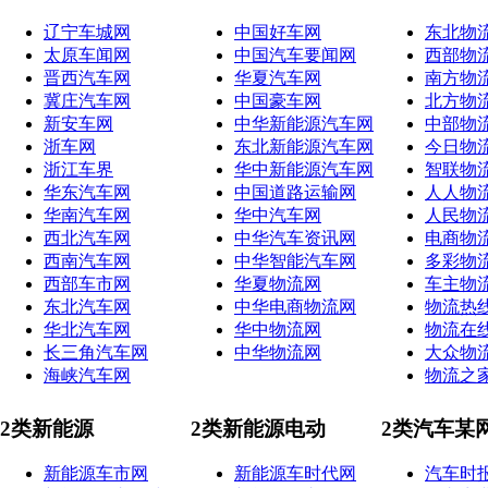
辽宁车城网
中国好车网
东北物
太原车闻网
中国汽车要闻网
西部物
晋西汽车网
华夏汽车网
南方物
冀庄汽车网
中国豪车网
北方物
新安车网
中华新能源汽车网
中部物
浙车网
东北新能源汽车网
今日物
浙江车界
华中新能源汽车网
智联物
华东汽车网
中国道路运输网
人人物
华南汽车网
华中汽车网
人民物
西北汽车网
中华汽车资讯网
电商物
西南汽车网
中华智能汽车网
多彩物
西部车市网
华夏物流网
车主物
东北汽车网
中华电商物流网
物流热
华北汽车网
华中物流网
物流在
长三角汽车网
中华物流网
大众物
海峡汽车网
物流之
2类新能源
2类新能源电动
2类汽车某
新能源车市网
新能源车时代网
汽车时