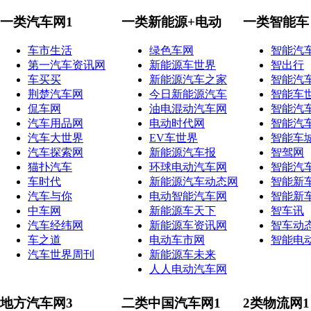
一类汽车网1
一类新能源+电动
一类智能车
车市生活
绿色车网
智能汽
第一汽车资讯网
新能源车世界
智出行
车买买
新能源汽车之家
智能汽
荆楚汽车网
今日新能源汽车
智能车
侃车网
油电混动汽车网
智能汽
汽车用品网
电动时代网
智能汽
汽车大世界
EV车世界
智能车
汽车探索网
新能源汽车报
智驾网
猫扑汽车
环球电动汽车网
智能汽
车时代
新能源汽车动态网
智能新
汽车与你
电动智能汽车网
智能新
中车网
新能源车天下
智车讯
汽车经纬网
新能源车资讯网
智车动
车之道
电动车市网
智能电
汽车世界周刊
新能源车未来
人人电动汽车网
地方汽车网3
二类中国汽车网1
2类物流网1