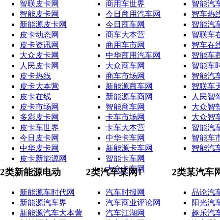
智联皮卡网
商用车世界
智能汽
智能皮卡网
今日商用汽车网
智车热
新能源皮卡网
今日商车网
智能汽
皮卡动态网
商车大本营
智联车
皮卡资讯网
商用车市网
智车在
大众皮卡网
中华商用汽车网
智能车
人民皮卡网
大众商车网
智能车
皮卡热线
商车市场网
智能汽
皮卡大本营
新能源商车网
智联车
皮卡在线
新能源车商网
人民智
皮卡市场网
智能商车网
大众智
多彩皮卡网
卡车市场网
大众智
皮卡车世界
卡车大本营
智能汽
今日皮卡网
中华卡车网
智能车
中华皮卡网
新能源卡车网
智能汽
皮卡新能源网
智能卡车网
大众卡车网
2类新能源电动
2类汽车某网1
2类某汽车
新能源车时代网
汽车时报网
品论汽
新能源汽车界
汽车商业评论网
阳光汽
新能源汽车大本营
汽车江湖网
趣乐汽