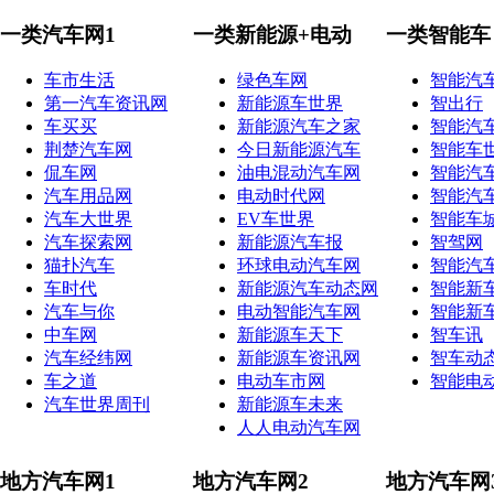
一类汽车网1
一类新能源+电动
一类智能车
车市生活
绿色车网
智能汽
第一汽车资讯网
新能源车世界
智出行
车买买
新能源汽车之家
智能汽
荆楚汽车网
今日新能源汽车
智能车
侃车网
油电混动汽车网
智能汽
汽车用品网
电动时代网
智能汽
汽车大世界
EV车世界
智能车
汽车探索网
新能源汽车报
智驾网
猫扑汽车
环球电动汽车网
智能汽
车时代
新能源汽车动态网
智能新
汽车与你
电动智能汽车网
智能新
中车网
新能源车天下
智车讯
汽车经纬网
新能源车资讯网
智车动
车之道
电动车市网
智能电
汽车世界周刊
新能源车未来
人人电动汽车网
地方汽车网1
地方汽车网2
地方汽车网