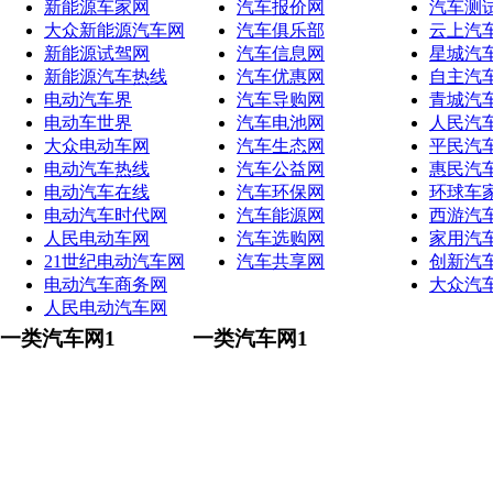
新能源车家网
汽车报价网
汽车测
大众新能源汽车网
汽车俱乐部
云上汽
新能源试驾网
汽车信息网
星城汽
新能源汽车热线
汽车优惠网
自主汽
电动汽车界
汽车导购网
青城汽
电动车世界
汽车电池网
人民汽
大众电动车网
汽车生态网
平民汽
电动汽车热线
汽车公益网
惠民汽
电动汽车在线
汽车环保网
环球车
电动汽车时代网
汽车能源网
西游汽
人民电动车网
汽车选购网
家用汽
21世纪电动汽车网
汽车共享网
创新汽
电动汽车商务网
大众汽
人民电动汽车网
一类汽车网1
一类汽车网1