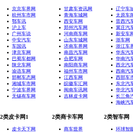
京京车界网
甘肃车资讯网
辽宁车
杭州车市网
青海车城网
太原车
鄂车讯
西安车网
晋西汽
沪上车
郑州汽车网
冀庄汽
广州车说
河南商车网
新安车
中安汽车
山东车城网
浙车网
车国讯
济南车界网
浙江车
津京车网
南昌汽车网
华东汽
巴蜀车都网
合肥车网
华南汽
陕北车网
南阳商车网
西北汽
渝语车网
福州车市网
西南汽
邯郸车态网
江西车网
西部车
湘城车市网
皖徽车汇网
东北汽
宁波车界网
闽南车讯网
华北汽
无锡有车网
吉林皮卡网
长三角
海峡汽
2类皮卡网1
2类商卡车网
2类智车网
皮卡天下网
商车世界
环球智