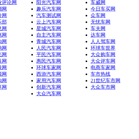
业评论网
阳光汽车网
车威网
湖网
趣乐汽车网
今日车买网
价网
汽车测试网
众车网
乐部
云上汽车网
无忧车网
息网
星城汽车网
车夫网
惠网
自主汽车网
达车网
购网
青城汽车网
人人驾车网
池网
人民汽车网
环球车世界
态网
平民汽车网
大众购车网
益网
惠民汽车网
大众评车网
保网
环球车家网
电商车家网
源网
西游汽车网
车市热线
购网
家用汽车网
21世纪车市网
享网
创新汽车网
大众车市网
大众汽车网