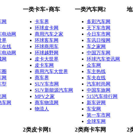
一类卡车+商车
一类汽车网2
地
车网
卡车界
多彩汽车网
环球皮卡网
天下车市网
车电动网
商用汽车之家
今日车市网
世界
环球客车网
车讯日报网
车在线
环球商用车
车之家网
车电动网
环球越野网
中国万车网
城网
皮卡大世界
环球汽车资讯网
皮卡车网
众车网
车圈
商用汽车大世界
车主热线
车网
商车界
车夫在线
车型
SUV车市网
汽车时尚网
SUV新能源汽车网
中国车旅网
态网
MPV之家
515汽车排行网
动车网
商车物流网
新车评网
物流人
车安网
第一车市网
全球车网
2类皮卡网1
2类商卡车网
2