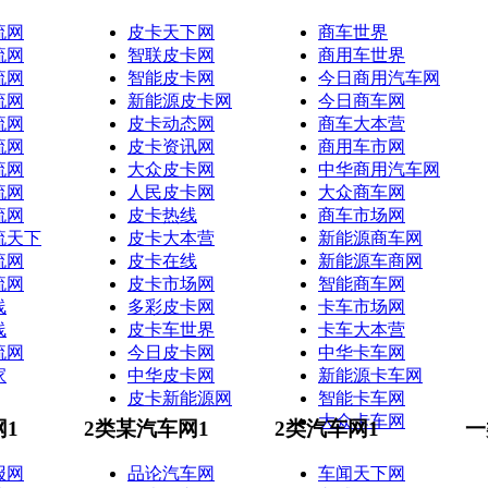
流网
皮卡天下网
商车世界
流网
智联皮卡网
商用车世界
流网
智能皮卡网
今日商用汽车网
流网
新能源皮卡网
今日商车网
流网
皮卡动态网
商车大本营
流网
皮卡资讯网
商用车市网
流网
大众皮卡网
中华商用汽车网
流网
人民皮卡网
大众商车网
流网
皮卡热线
商车市场网
流天下
皮卡大本营
新能源商车网
流网
皮卡在线
新能源车商网
流网
皮卡市场网
智能商车网
线
多彩皮卡网
卡车市场网
线
皮卡车世界
卡车大本营
流网
今日皮卡网
中华卡车网
家
中华皮卡网
新能源卡车网
皮卡新能源网
智能卡车网
大众卡车网
网1
2类某汽车网1
2类汽车网1
一
报网
品论汽车网
车闻天下网