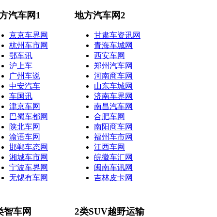
方汽车网1
地方汽车网2
京京车界网
甘肃车资讯网
杭州车市网
青海车城网
鄂车讯
西安车网
沪上车
郑州汽车网
广州车说
河南商车网
中安汽车
山东车城网
车国讯
济南车界网
津京车网
南昌汽车网
巴蜀车都网
合肥车网
陕北车网
南阳商车网
渝语车网
福州车市网
邯郸车态网
江西车网
湘城车市网
皖徽车汇网
宁波车界网
闽南车讯网
无锡有车网
吉林皮卡网
类智车网
2类SUV越野运输