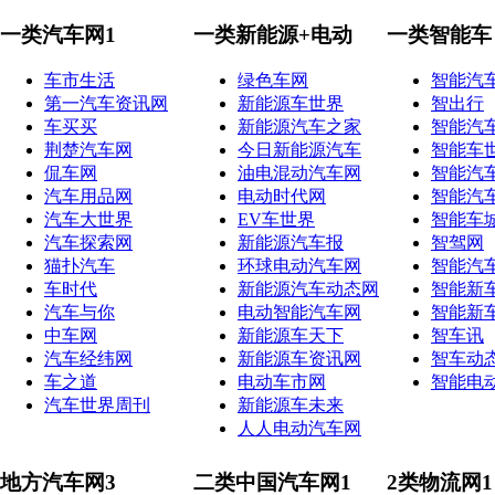
一类汽车网1
一类新能源+电动
一类智能车
车市生活
绿色车网
智能汽
第一汽车资讯网
新能源车世界
智出行
车买买
新能源汽车之家
智能汽
荆楚汽车网
今日新能源汽车
智能车
侃车网
油电混动汽车网
智能汽
汽车用品网
电动时代网
智能汽
汽车大世界
EV车世界
智能车
汽车探索网
新能源汽车报
智驾网
猫扑汽车
环球电动汽车网
智能汽
车时代
新能源汽车动态网
智能新
汽车与你
电动智能汽车网
智能新
中车网
新能源车天下
智车讯
汽车经纬网
新能源车资讯网
智车动
车之道
电动车市网
智能电
汽车世界周刊
新能源车未来
人人电动汽车网
地方汽车网3
二类中国汽车网1
2类物流网1