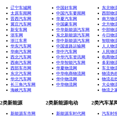
辽宁车城网
中国好车网
东北物
太原车闻网
中国汽车要闻网
西部物
晋西汽车网
华夏汽车网
南方物
冀庄汽车网
中国豪车网
北方物
新安车网
中华新能源汽车网
中部物
浙车网
东北新能源汽车网
今日物
浙江车界
华中新能源汽车网
智联物
华东汽车网
中国道路运输网
人人物
华南汽车网
华中汽车网
人民物
西北汽车网
中华汽车资讯网
电商物
西南汽车网
中华智能汽车网
多彩物
西部车市网
华夏物流网
车主物
东北汽车网
中华电商物流网
物流热
华北汽车网
华中物流网
物流在
长三角汽车网
中华物流网
大众物
海峡汽车网
物流之
2类新能源
2类新能源电动
2类汽车某
新能源车市网
新能源车时代网
汽车时