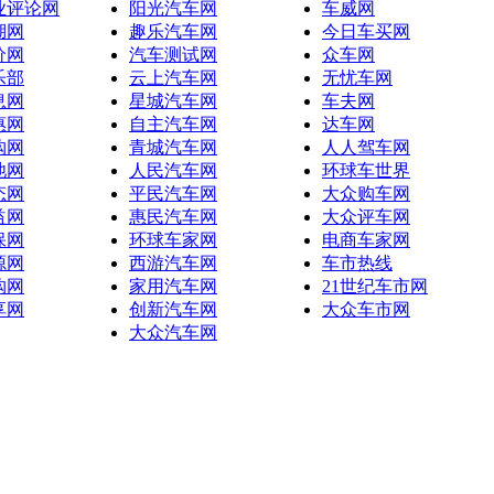
业评论网
阳光汽车网
车威网
湖网
趣乐汽车网
今日车买网
价网
汽车测试网
众车网
乐部
云上汽车网
无忧车网
息网
星城汽车网
车夫网
惠网
自主汽车网
达车网
购网
青城汽车网
人人驾车网
池网
人民汽车网
环球车世界
态网
平民汽车网
大众购车网
益网
惠民汽车网
大众评车网
保网
环球车家网
电商车家网
源网
西游汽车网
车市热线
购网
家用汽车网
21世纪车市网
享网
创新汽车网
大众车市网
大众汽车网