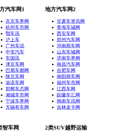
方汽车网1
地方汽车网2
京京车界网
甘肃车资讯网
杭州车市网
青海车城网
鄂车讯
西安车网
沪上车
郑州汽车网
广州车说
河南商车网
中安汽车
山东车城网
车国讯
济南车界网
津京车网
南昌汽车网
巴蜀车都网
合肥车网
陕北车网
南阳商车网
渝语车网
福州车市网
邯郸车态网
江西车网
湘城车市网
皖徽车汇网
宁波车界网
闽南车讯网
无锡有车网
吉林皮卡网
类智车网
2类SUV越野运输