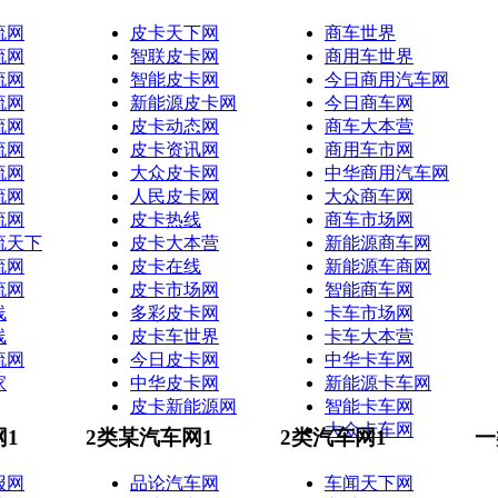
流网
皮卡天下网
商车世界
流网
智联皮卡网
商用车世界
流网
智能皮卡网
今日商用汽车网
流网
新能源皮卡网
今日商车网
流网
皮卡动态网
商车大本营
流网
皮卡资讯网
商用车市网
流网
大众皮卡网
中华商用汽车网
流网
人民皮卡网
大众商车网
流网
皮卡热线
商车市场网
流天下
皮卡大本营
新能源商车网
流网
皮卡在线
新能源车商网
流网
皮卡市场网
智能商车网
线
多彩皮卡网
卡车市场网
线
皮卡车世界
卡车大本营
流网
今日皮卡网
中华卡车网
家
中华皮卡网
新能源卡车网
皮卡新能源网
智能卡车网
大众卡车网
网1
2类某汽车网1
2类汽车网1
一
报网
品论汽车网
车闻天下网