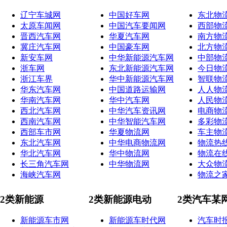
辽宁车城网
中国好车网
东北物
太原车闻网
中国汽车要闻网
西部物
晋西汽车网
华夏汽车网
南方物
冀庄汽车网
中国豪车网
北方物
新安车网
中华新能源汽车网
中部物
浙车网
东北新能源汽车网
今日物
浙江车界
华中新能源汽车网
智联物
华东汽车网
中国道路运输网
人人物
华南汽车网
华中汽车网
人民物
西北汽车网
中华汽车资讯网
电商物
西南汽车网
中华智能汽车网
多彩物
西部车市网
华夏物流网
车主物
东北汽车网
中华电商物流网
物流热
华北汽车网
华中物流网
物流在
长三角汽车网
中华物流网
大众物
海峡汽车网
物流之
2类新能源
2类新能源电动
2类汽车某
新能源车市网
新能源车时代网
汽车时