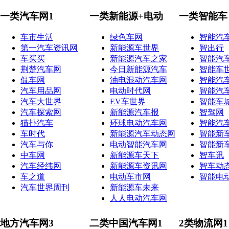
一类汽车网1
一类新能源+电动
一类智能车
车市生活
绿色车网
智能汽
第一汽车资讯网
新能源车世界
智出行
车买买
新能源汽车之家
智能汽
荆楚汽车网
今日新能源汽车
智能车
侃车网
油电混动汽车网
智能汽
汽车用品网
电动时代网
智能汽
汽车大世界
EV车世界
智能车
汽车探索网
新能源汽车报
智驾网
猫扑汽车
环球电动汽车网
智能汽
车时代
新能源汽车动态网
智能新
汽车与你
电动智能汽车网
智能新
中车网
新能源车天下
智车讯
汽车经纬网
新能源车资讯网
智车动
车之道
电动车市网
智能电
汽车世界周刊
新能源车未来
人人电动汽车网
地方汽车网3
二类中国汽车网1
2类物流网1