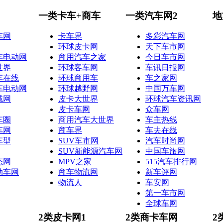
一类卡车+商车
一类汽车网2
地
车网
卡车界
多彩汽车网
环球皮卡网
天下车市网
车电动网
商用汽车之家
今日车市网
世界
环球客车网
车讯日报网
车在线
环球商用车
车之家网
车电动网
环球越野网
中国万车网
城网
皮卡大世界
环球汽车资讯网
皮卡车网
众车网
车圈
商用汽车大世界
车主热线
车网
商车界
车夫在线
车型
SUV车市网
汽车时尚网
SUV新能源汽车网
中国车旅网
态网
MPV之家
515汽车排行网
动车网
商车物流网
新车评网
物流人
车安网
第一车市网
全球车网
2类皮卡网1
2类商卡车网
2