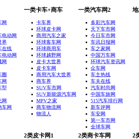
一类卡车+商车
一类汽车网2
地
车网
卡车界
多彩汽车网
环球皮卡网
天下车市网
车电动网
商用汽车之家
今日车市网
世界
环球客车网
车讯日报网
车在线
环球商用车
车之家网
车电动网
环球越野网
中国万车网
城网
皮卡大世界
环球汽车资讯网
皮卡车网
众车网
车圈
商用汽车大世界
车主热线
车网
商车界
车夫在线
车型
SUV车市网
汽车时尚网
SUV新能源汽车网
中国车旅网
态网
MPV之家
515汽车排行网
动车网
商车物流网
新车评网
物流人
车安网
第一车市网
全球车网
2类皮卡网1
2类商卡车网
2