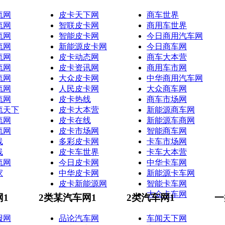
流网
皮卡天下网
商车世界
流网
智联皮卡网
商用车世界
流网
智能皮卡网
今日商用汽车网
流网
新能源皮卡网
今日商车网
流网
皮卡动态网
商车大本营
流网
皮卡资讯网
商用车市网
流网
大众皮卡网
中华商用汽车网
流网
人民皮卡网
大众商车网
流网
皮卡热线
商车市场网
流天下
皮卡大本营
新能源商车网
流网
皮卡在线
新能源车商网
流网
皮卡市场网
智能商车网
线
多彩皮卡网
卡车市场网
线
皮卡车世界
卡车大本营
流网
今日皮卡网
中华卡车网
家
中华皮卡网
新能源卡车网
皮卡新能源网
智能卡车网
大众卡车网
网1
2类某汽车网1
2类汽车网1
一
报网
品论汽车网
车闻天下网