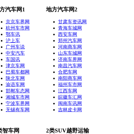
方汽车网1
地方汽车网2
京京车界网
甘肃车资讯网
杭州车市网
青海车城网
鄂车讯
西安车网
沪上车
郑州汽车网
广州车说
河南商车网
中安汽车
山东车城网
车国讯
济南车界网
津京车网
南昌汽车网
巴蜀车都网
合肥车网
陕北车网
南阳商车网
渝语车网
福州车市网
邯郸车态网
江西车网
湘城车市网
皖徽车汇网
宁波车界网
闽南车讯网
无锡有车网
吉林皮卡网
类智车网
2类SUV越野运输