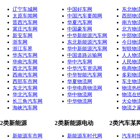
辽宁车城网
中国好车网
东北物
太原车闻网
中国汽车要闻网
西部物
晋西汽车网
华夏汽车网
南方物
冀庄汽车网
中国豪车网
北方物
新安车网
中华新能源汽车网
中部物
浙车网
东北新能源汽车网
今日物
浙江车界
华中新能源汽车网
智联物
华东汽车网
中国道路运输网
人人物
华南汽车网
华中汽车网
人民物
西北汽车网
中华汽车资讯网
电商物
西南汽车网
中华智能汽车网
多彩物
西部车市网
华夏物流网
车主物
东北汽车网
中华电商物流网
物流热
华北汽车网
华中物流网
物流在
长三角汽车网
中华物流网
大众物
海峡汽车网
物流之
2类新能源
2类新能源电动
2类汽车某
新能源车市网
新能源车时代网
汽车时