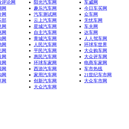
业评论网
阳光汽车网
车威网
湖网
趣乐汽车网
今日车买网
价网
汽车测试网
众车网
乐部
云上汽车网
无忧车网
息网
星城汽车网
车夫网
惠网
自主汽车网
达车网
购网
青城汽车网
人人驾车网
池网
人民汽车网
环球车世界
态网
平民汽车网
大众购车网
益网
惠民汽车网
大众评车网
保网
环球车家网
电商车家网
源网
西游汽车网
车市热线
购网
家用汽车网
21世纪车市网
享网
创新汽车网
大众车市网
大众汽车网