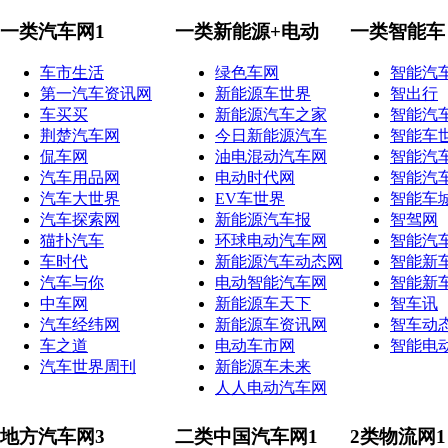
一类汽车网1
一类新能源+电动
一类智能车
车市生活
绿色车网
智能汽
第一汽车资讯网
新能源车世界
智出行
车买买
新能源汽车之家
智能汽
荆楚汽车网
今日新能源汽车
智能车
侃车网
油电混动汽车网
智能汽
汽车用品网
电动时代网
智能汽
汽车大世界
EV车世界
智能车
汽车探索网
新能源汽车报
智驾网
猫扑汽车
环球电动汽车网
智能汽
车时代
新能源汽车动态网
智能新
汽车与你
电动智能汽车网
智能新
中车网
新能源车天下
智车讯
汽车经纬网
新能源车资讯网
智车动
车之道
电动车市网
智能电
汽车世界周刊
新能源车未来
人人电动汽车网
地方汽车网3
二类中国汽车网1
2类物流网1