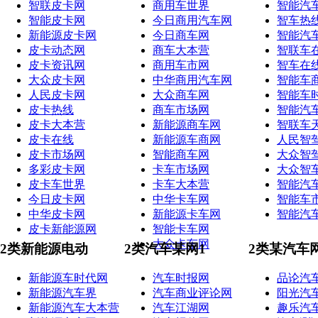
智联皮卡网
商用车世界
智能汽
智能皮卡网
今日商用汽车网
智车热
新能源皮卡网
今日商车网
智能汽
皮卡动态网
商车大本营
智联车
皮卡资讯网
商用车市网
智车在
大众皮卡网
中华商用汽车网
智能车
人民皮卡网
大众商车网
智能车
皮卡热线
商车市场网
智能汽
皮卡大本营
新能源商车网
智联车
皮卡在线
新能源车商网
人民智
皮卡市场网
智能商车网
大众智
多彩皮卡网
卡车市场网
大众智
皮卡车世界
卡车大本营
智能汽
今日皮卡网
中华卡车网
智能车
中华皮卡网
新能源卡车网
智能汽
皮卡新能源网
智能卡车网
大众卡车网
2类新能源电动
2类汽车某网1
2类某汽车
新能源车时代网
汽车时报网
品论汽
新能源汽车界
汽车商业评论网
阳光汽
新能源汽车大本营
汽车江湖网
趣乐汽