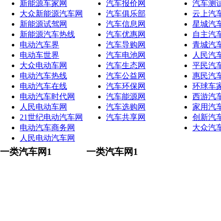
新能源车家网
汽车报价网
汽车测
大众新能源汽车网
汽车俱乐部
云上汽
新能源试驾网
汽车信息网
星城汽
新能源汽车热线
汽车优惠网
自主汽
电动汽车界
汽车导购网
青城汽
电动车世界
汽车电池网
人民汽
大众电动车网
汽车生态网
平民汽
电动汽车热线
汽车公益网
惠民汽
电动汽车在线
汽车环保网
环球车
电动汽车时代网
汽车能源网
西游汽
人民电动车网
汽车选购网
家用汽
21世纪电动汽车网
汽车共享网
创新汽
电动汽车商务网
大众汽
人民电动汽车网
一类汽车网1
一类汽车网1