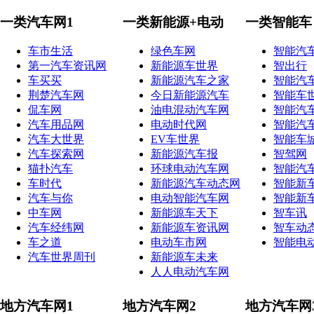
一类汽车网1
一类新能源+电动
一类智能车
车市生活
绿色车网
智能汽
第一汽车资讯网
新能源车世界
智出行
车买买
新能源汽车之家
智能汽
荆楚汽车网
今日新能源汽车
智能车
侃车网
油电混动汽车网
智能汽
汽车用品网
电动时代网
智能汽
汽车大世界
EV车世界
智能车
汽车探索网
新能源汽车报
智驾网
猫扑汽车
环球电动汽车网
智能汽
车时代
新能源汽车动态网
智能新
汽车与你
电动智能汽车网
智能新
中车网
新能源车天下
智车讯
汽车经纬网
新能源车资讯网
智车动
车之道
电动车市网
智能电
汽车世界周刊
新能源车未来
人人电动汽车网
地方汽车网1
地方汽车网2
地方汽车网