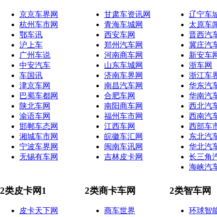
京京车界网
甘肃车资讯网
辽宁车
杭州车市网
青海车城网
太原车
鄂车讯
西安车网
晋西汽
沪上车
郑州汽车网
冀庄汽
广州车说
河南商车网
新安车
中安汽车
山东车城网
浙车网
车国讯
济南车界网
浙江车
津京车网
南昌汽车网
华东汽
巴蜀车都网
合肥车网
华南汽
陕北车网
南阳商车网
西北汽
渝语车网
福州车市网
西南汽
邯郸车态网
江西车网
西部车
湘城车市网
皖徽车汇网
东北汽
宁波车界网
闽南车讯网
华北汽
无锡有车网
吉林皮卡网
长三角
海峡汽
2类皮卡网1
2类商卡车网
2类智车网
皮卡天下网
商车世界
环球智