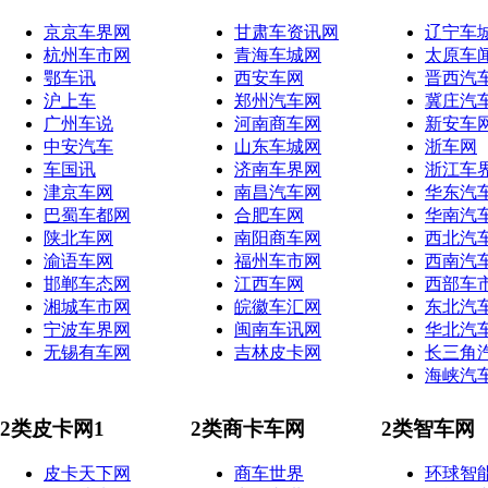
京京车界网
甘肃车资讯网
辽宁车
杭州车市网
青海车城网
太原车
鄂车讯
西安车网
晋西汽
沪上车
郑州汽车网
冀庄汽
广州车说
河南商车网
新安车
中安汽车
山东车城网
浙车网
车国讯
济南车界网
浙江车
津京车网
南昌汽车网
华东汽
巴蜀车都网
合肥车网
华南汽
陕北车网
南阳商车网
西北汽
渝语车网
福州车市网
西南汽
邯郸车态网
江西车网
西部车
湘城车市网
皖徽车汇网
东北汽
宁波车界网
闽南车讯网
华北汽
无锡有车网
吉林皮卡网
长三角
海峡汽
2类皮卡网1
2类商卡车网
2类智车网
皮卡天下网
商车世界
环球智