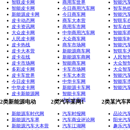
智联皮卡网
商用车世界
智能汽
智能皮卡网
今日商用汽车网
智车热
新能源皮卡网
今日商车网
智能汽
皮卡动态网
商车大本营
智联车
皮卡资讯网
商用车市网
智车在
大众皮卡网
中华商用汽车网
智能车
人民皮卡网
大众商车网
智能车
皮卡热线
商车市场网
智能汽
皮卡大本营
新能源商车网
智联车
皮卡在线
新能源车商网
人民智
皮卡市场网
智能商车网
大众智
多彩皮卡网
卡车市场网
大众智
皮卡车世界
卡车大本营
智能汽
今日皮卡网
中华卡车网
智能车
中华皮卡网
新能源卡车网
智能汽
皮卡新能源网
智能卡车网
大众卡车网
2类新能源电动
2类汽车某网1
2类某汽车
新能源车时代网
汽车时报网
品论汽
新能源汽车界
汽车商业评论网
阳光汽
新能源汽车大本营
汽车江湖网
趣乐汽