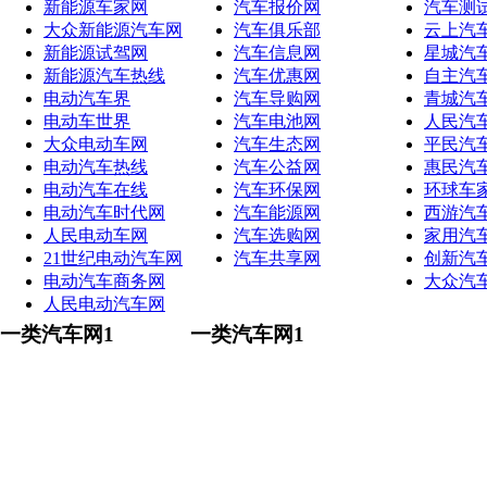
新能源车家网
汽车报价网
汽车测
大众新能源汽车网
汽车俱乐部
云上汽
新能源试驾网
汽车信息网
星城汽
新能源汽车热线
汽车优惠网
自主汽
电动汽车界
汽车导购网
青城汽
电动车世界
汽车电池网
人民汽
大众电动车网
汽车生态网
平民汽
电动汽车热线
汽车公益网
惠民汽
电动汽车在线
汽车环保网
环球车
电动汽车时代网
汽车能源网
西游汽
人民电动车网
汽车选购网
家用汽
21世纪电动汽车网
汽车共享网
创新汽
电动汽车商务网
大众汽
人民电动汽车网
一类汽车网1
一类汽车网1