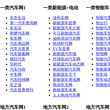
一类汽车网1
一类新能源+电动
一类智能车
车市生活
绿色车网
智能汽
第一汽车资讯网
新能源车世界
智出行
车买买
新能源汽车之家
智能汽
荆楚汽车网
今日新能源汽车
智能车
侃车网
油电混动汽车网
智能汽
汽车用品网
电动时代网
智能汽
汽车大世界
EV车世界
智能车
汽车探索网
新能源汽车报
智驾网
猫扑汽车
环球电动汽车网
智能汽
车时代
新能源汽车动态网
智能新
汽车与你
电动智能汽车网
智能新
中车网
新能源车天下
智车讯
汽车经纬网
新能源车资讯网
智车动
车之道
电动车市网
智能电
汽车世界周刊
新能源车未来
人人电动汽车网
地方汽车网1
地方汽车网2
地方汽车网