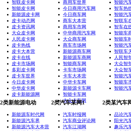
智联皮卡网
商用车世界
智能汽
智能皮卡网
今日商用汽车网
智车热
新能源皮卡网
今日商车网
智能汽
皮卡动态网
商车大本营
智联车
皮卡资讯网
商用车市网
智车在
大众皮卡网
中华商用汽车网
智能车
人民皮卡网
大众商车网
智能车
皮卡热线
商车市场网
智能汽
皮卡大本营
新能源商车网
智联车
皮卡在线
新能源车商网
人民智
皮卡市场网
智能商车网
大众智
多彩皮卡网
卡车市场网
大众智
皮卡车世界
卡车大本营
智能汽
今日皮卡网
中华卡车网
智能车
中华皮卡网
新能源卡车网
智能汽
皮卡新能源网
智能卡车网
大众卡车网
2类新能源电动
2类汽车某网1
2类某汽车
新能源车时代网
汽车时报网
品论汽
新能源汽车界
汽车商业评论网
阳光汽
新能源汽车大本营
汽车江湖网
趣乐汽