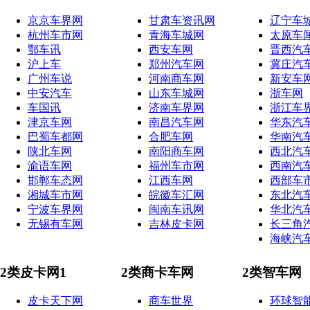
京京车界网
甘肃车资讯网
辽宁车
杭州车市网
青海车城网
太原车
鄂车讯
西安车网
晋西汽
沪上车
郑州汽车网
冀庄汽
广州车说
河南商车网
新安车
中安汽车
山东车城网
浙车网
车国讯
济南车界网
浙江车
津京车网
南昌汽车网
华东汽
巴蜀车都网
合肥车网
华南汽
陕北车网
南阳商车网
西北汽
渝语车网
福州车市网
西南汽
邯郸车态网
江西车网
西部车
湘城车市网
皖徽车汇网
东北汽
宁波车界网
闽南车讯网
华北汽
无锡有车网
吉林皮卡网
长三角
海峡汽
2类皮卡网1
2类商卡车网
2类智车网
皮卡天下网
商车世界
环球智