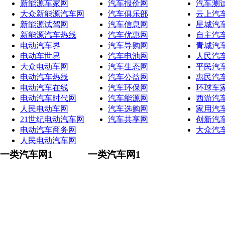
新能源车家网
汽车报价网
汽车测
大众新能源汽车网
汽车俱乐部
云上汽
新能源试驾网
汽车信息网
星城汽
新能源汽车热线
汽车优惠网
自主汽
电动汽车界
汽车导购网
青城汽
电动车世界
汽车电池网
人民汽
大众电动车网
汽车生态网
平民汽
电动汽车热线
汽车公益网
惠民汽
电动汽车在线
汽车环保网
环球车
电动汽车时代网
汽车能源网
西游汽
人民电动车网
汽车选购网
家用汽
21世纪电动汽车网
汽车共享网
创新汽
电动汽车商务网
大众汽
人民电动汽车网
一类汽车网1
一类汽车网1