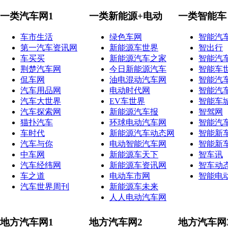
一类汽车网1
一类新能源+电动
一类智能车
车市生活
绿色车网
智能汽
第一汽车资讯网
新能源车世界
智出行
车买买
新能源汽车之家
智能汽
荆楚汽车网
今日新能源汽车
智能车
侃车网
油电混动汽车网
智能汽
汽车用品网
电动时代网
智能汽
汽车大世界
EV车世界
智能车
汽车探索网
新能源汽车报
智驾网
猫扑汽车
环球电动汽车网
智能汽
车时代
新能源汽车动态网
智能新
汽车与你
电动智能汽车网
智能新
中车网
新能源车天下
智车讯
汽车经纬网
新能源车资讯网
智车动
车之道
电动车市网
智能电
汽车世界周刊
新能源车未来
人人电动汽车网
地方汽车网1
地方汽车网2
地方汽车网