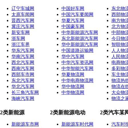
辽宁车城网
中国好车网
东北物
太原车闻网
中国汽车要闻网
西部物
晋西汽车网
华夏汽车网
南方物
冀庄汽车网
中国豪车网
北方物
新安车网
中华新能源汽车网
中部物
浙车网
东北新能源汽车网
今日物
浙江车界
华中新能源汽车网
智联物
华东汽车网
中国道路运输网
人人物
华南汽车网
华中汽车网
人民物
西北汽车网
中华汽车资讯网
电商物
西南汽车网
中华智能汽车网
多彩物
西部车市网
华夏物流网
车主物
东北汽车网
中华电商物流网
物流热
华北汽车网
华中物流网
物流在
长三角汽车网
中华物流网
大众物
海峡汽车网
物流之
2类新能源
2类新能源电动
2类汽车某
新能源车市网
新能源车时代网
汽车时