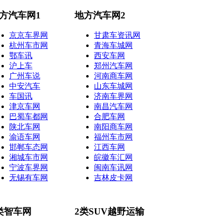
方汽车网1
地方汽车网2
京京车界网
甘肃车资讯网
杭州车市网
青海车城网
鄂车讯
西安车网
沪上车
郑州汽车网
广州车说
河南商车网
中安汽车
山东车城网
车国讯
济南车界网
津京车网
南昌汽车网
巴蜀车都网
合肥车网
陕北车网
南阳商车网
渝语车网
福州车市网
邯郸车态网
江西车网
湘城车市网
皖徽车汇网
宁波车界网
闽南车讯网
无锡有车网
吉林皮卡网
类智车网
2类SUV越野运输