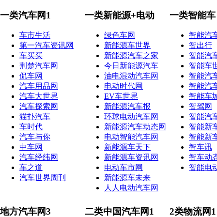
一类汽车网1
一类新能源+电动
一类智能车
车市生活
绿色车网
智能汽
第一汽车资讯网
新能源车世界
智出行
车买买
新能源汽车之家
智能汽
荆楚汽车网
今日新能源汽车
智能车
侃车网
油电混动汽车网
智能汽
汽车用品网
电动时代网
智能汽
汽车大世界
EV车世界
智能车
汽车探索网
新能源汽车报
智驾网
猫扑汽车
环球电动汽车网
智能汽
车时代
新能源汽车动态网
智能新
汽车与你
电动智能汽车网
智能新
中车网
新能源车天下
智车讯
汽车经纬网
新能源车资讯网
智车动
车之道
电动车市网
智能电
汽车世界周刊
新能源车未来
人人电动汽车网
地方汽车网3
二类中国汽车网1
2类物流网1