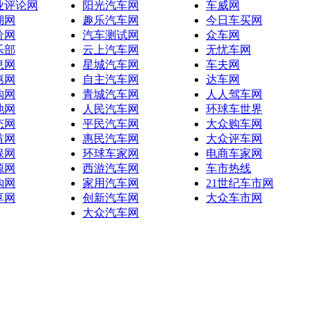
业评论网
阳光汽车网
车威网
湖网
趣乐汽车网
今日车买网
价网
汽车测试网
众车网
乐部
云上汽车网
无忧车网
息网
星城汽车网
车夫网
惠网
自主汽车网
达车网
购网
青城汽车网
人人驾车网
池网
人民汽车网
环球车世界
态网
平民汽车网
大众购车网
益网
惠民汽车网
大众评车网
保网
环球车家网
电商车家网
源网
西游汽车网
车市热线
购网
家用汽车网
21世纪车市网
享网
创新汽车网
大众车市网
大众汽车网