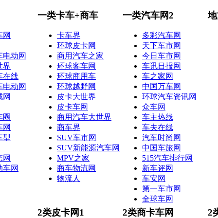
一类卡车+商车
一类汽车网2
地
车网
卡车界
多彩汽车网
环球皮卡网
天下车市网
车电动网
商用汽车之家
今日车市网
世界
环球客车网
车讯日报网
车在线
环球商用车
车之家网
车电动网
环球越野网
中国万车网
城网
皮卡大世界
环球汽车资讯网
皮卡车网
众车网
车圈
商用汽车大世界
车主热线
车网
商车界
车夫在线
车型
SUV车市网
汽车时尚网
SUV新能源汽车网
中国车旅网
态网
MPV之家
515汽车排行网
动车网
商车物流网
新车评网
物流人
车安网
第一车市网
全球车网
2类皮卡网1
2类商卡车网
2