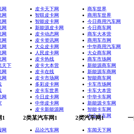
流网
皮卡天下网
商车世界
流网
智联皮卡网
商用车世界
流网
智能皮卡网
今日商用汽车网
流网
新能源皮卡网
今日商车网
流网
皮卡动态网
商车大本营
流网
皮卡资讯网
商用车市网
流网
大众皮卡网
中华商用汽车网
流网
人民皮卡网
大众商车网
流网
皮卡热线
商车市场网
流天下
皮卡大本营
新能源商车网
流网
皮卡在线
新能源车商网
流网
皮卡市场网
智能商车网
线
多彩皮卡网
卡车市场网
线
皮卡车世界
卡车大本营
流网
今日皮卡网
中华卡车网
家
中华皮卡网
新能源卡车网
皮卡新能源网
智能卡车网
大众卡车网
网1
2类某汽车网1
2类汽车网1
一
报网
品论汽车网
车闻天下网