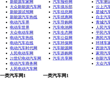
新能源车家网
汽车报价网
汽车测
大众新能源汽车网
汽车俱乐部
云上汽
新能源试驾网
汽车信息网
星城汽
新能源汽车热线
汽车优惠网
自主汽
电动汽车界
汽车导购网
青城汽
电动车世界
汽车电池网
人民汽
大众电动车网
汽车生态网
平民汽
电动汽车热线
汽车公益网
惠民汽
电动汽车在线
汽车环保网
环球车
电动汽车时代网
汽车能源网
西游汽
人民电动车网
汽车选购网
家用汽
21世纪电动汽车网
汽车共享网
创新汽
电动汽车商务网
大众汽
人民电动汽车网
一类汽车网1
一类汽车网1