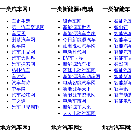
一类汽车网1
一类新能源+电动
一类智能车
车市生活
绿色车网
智能汽
第一汽车资讯网
新能源车世界
智出行
车买买
新能源汽车之家
智能汽
荆楚汽车网
今日新能源汽车
智能车
侃车网
油电混动汽车网
智能汽
汽车用品网
电动时代网
智能汽
汽车大世界
EV车世界
智能车
汽车探索网
新能源汽车报
智驾网
猫扑汽车
环球电动汽车网
智能汽
车时代
新能源汽车动态网
智能新
汽车与你
电动智能汽车网
智能新
中车网
新能源车天下
智车讯
汽车经纬网
新能源车资讯网
智车动
车之道
电动车市网
智能电
汽车世界周刊
新能源车未来
人人电动汽车网
地方汽车网1
地方汽车网2
地方汽车网