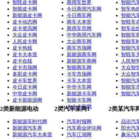
智联皮卡网
商用车世界
智能汽
智能皮卡网
今日商用汽车网
智车热
新能源皮卡网
今日商车网
智能汽
皮卡动态网
商车大本营
智联车
皮卡资讯网
商用车市网
智车在
大众皮卡网
中华商用汽车网
智能车
人民皮卡网
大众商车网
智能车
皮卡热线
商车市场网
智能汽
皮卡大本营
新能源商车网
智联车
皮卡在线
新能源车商网
人民智
皮卡市场网
智能商车网
大众智
多彩皮卡网
卡车市场网
大众智
皮卡车世界
卡车大本营
智能汽
今日皮卡网
中华卡车网
智能车
中华皮卡网
新能源卡车网
智能汽
皮卡新能源网
智能卡车网
大众卡车网
2类新能源电动
2类汽车某网1
2类某汽车
新能源车时代网
汽车时报网
品论汽
新能源汽车界
汽车商业评论网
阳光汽
新能源汽车大本营
汽车江湖网
趣乐汽