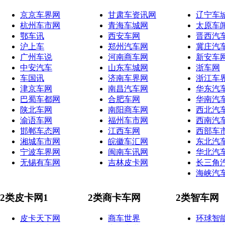
京京车界网
甘肃车资讯网
辽宁车
杭州车市网
青海车城网
太原车
鄂车讯
西安车网
晋西汽
沪上车
郑州汽车网
冀庄汽
广州车说
河南商车网
新安车
中安汽车
山东车城网
浙车网
车国讯
济南车界网
浙江车
津京车网
南昌汽车网
华东汽
巴蜀车都网
合肥车网
华南汽
陕北车网
南阳商车网
西北汽
渝语车网
福州车市网
西南汽
邯郸车态网
江西车网
西部车
湘城车市网
皖徽车汇网
东北汽
宁波车界网
闽南车讯网
华北汽
无锡有车网
吉林皮卡网
长三角
海峡汽
2类皮卡网1
2类商卡车网
2类智车网
皮卡天下网
商车世界
环球智