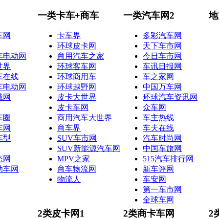
一类卡车+商车
一类汽车网2
地
车网
卡车界
多彩汽车网
环球皮卡网
天下车市网
车电动网
商用汽车之家
今日车市网
世界
环球客车网
车讯日报网
车在线
环球商用车
车之家网
车电动网
环球越野网
中国万车网
城网
皮卡大世界
环球汽车资讯网
皮卡车网
众车网
车圈
商用汽车大世界
车主热线
车网
商车界
车夫在线
车型
SUV车市网
汽车时尚网
SUV新能源汽车网
中国车旅网
态网
MPV之家
515汽车排行网
动车网
商车物流网
新车评网
物流人
车安网
第一车市网
全球车网
2类皮卡网1
2类商卡车网
2