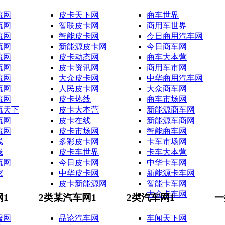
流网
皮卡天下网
商车世界
流网
智联皮卡网
商用车世界
流网
智能皮卡网
今日商用汽车网
流网
新能源皮卡网
今日商车网
流网
皮卡动态网
商车大本营
流网
皮卡资讯网
商用车市网
流网
大众皮卡网
中华商用汽车网
流网
人民皮卡网
大众商车网
流网
皮卡热线
商车市场网
流天下
皮卡大本营
新能源商车网
流网
皮卡在线
新能源车商网
流网
皮卡市场网
智能商车网
线
多彩皮卡网
卡车市场网
线
皮卡车世界
卡车大本营
流网
今日皮卡网
中华卡车网
家
中华皮卡网
新能源卡车网
皮卡新能源网
智能卡车网
大众卡车网
网1
2类某汽车网1
2类汽车网1
一
报网
品论汽车网
车闻天下网