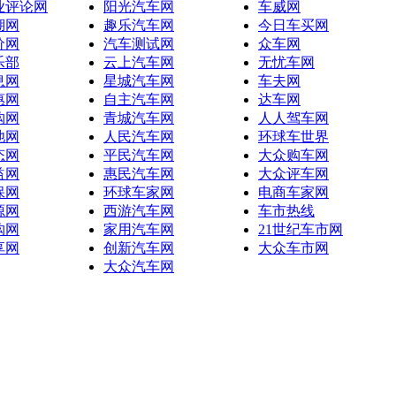
业评论网
阳光汽车网
车威网
湖网
趣乐汽车网
今日车买网
价网
汽车测试网
众车网
乐部
云上汽车网
无忧车网
息网
星城汽车网
车夫网
惠网
自主汽车网
达车网
购网
青城汽车网
人人驾车网
池网
人民汽车网
环球车世界
态网
平民汽车网
大众购车网
益网
惠民汽车网
大众评车网
保网
环球车家网
电商车家网
源网
西游汽车网
车市热线
购网
家用汽车网
21世纪车市网
享网
创新汽车网
大众车市网
大众汽车网