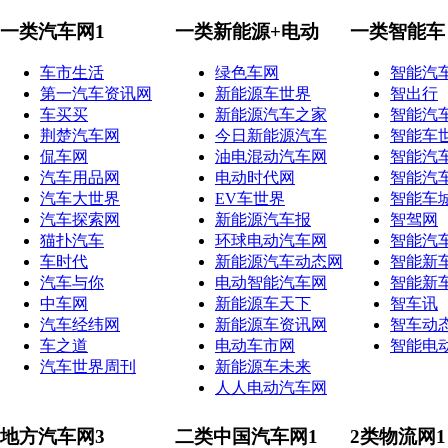
一类汽车网1
一类新能源+电动
一类智能车
车市生活
绿色车网
智能汽
第一汽车资讯网
新能源车世界
智出行
车买买
新能源汽车之家
智能汽
荆楚汽车网
今日新能源汽车
智能车
侃车网
油电混动汽车网
智能汽
汽车用品网
电动时代网
智能汽
汽车大世界
EV车世界
智能车
汽车探索网
新能源汽车报
智驾网
猫扑汽车
环球电动汽车网
智能汽
车时代
新能源汽车动态网
智能新
汽车与你
电动智能汽车网
智能新
中车网
新能源车天下
智车讯
汽车经纬网
新能源车资讯网
智车动
车之道
电动车市网
智能电
汽车世界周刊
新能源车未来
人人电动汽车网
地方汽车网3
二类中国汽车网1
2类物流网1