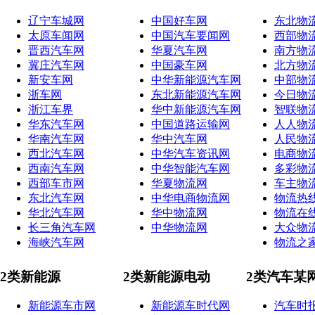
辽宁车城网
中国好车网
东北物
太原车闻网
中国汽车要闻网
西部物
晋西汽车网
华夏汽车网
南方物
冀庄汽车网
中国豪车网
北方物
新安车网
中华新能源汽车网
中部物
浙车网
东北新能源汽车网
今日物
浙江车界
华中新能源汽车网
智联物
华东汽车网
中国道路运输网
人人物
华南汽车网
华中汽车网
人民物
西北汽车网
中华汽车资讯网
电商物
西南汽车网
中华智能汽车网
多彩物
西部车市网
华夏物流网
车主物
东北汽车网
中华电商物流网
物流热
华北汽车网
华中物流网
物流在
长三角汽车网
中华物流网
大众物
海峡汽车网
物流之
2类新能源
2类新能源电动
2类汽车某
新能源车市网
新能源车时代网
汽车时