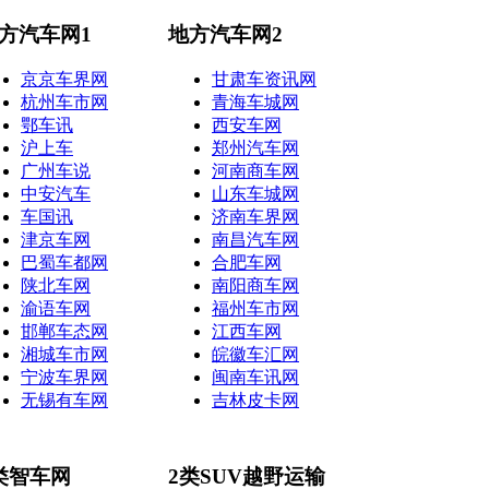
方汽车网1
地方汽车网2
京京车界网
甘肃车资讯网
杭州车市网
青海车城网
鄂车讯
西安车网
沪上车
郑州汽车网
广州车说
河南商车网
中安汽车
山东车城网
车国讯
济南车界网
津京车网
南昌汽车网
巴蜀车都网
合肥车网
陕北车网
南阳商车网
渝语车网
福州车市网
邯郸车态网
江西车网
湘城车市网
皖徽车汇网
宁波车界网
闽南车讯网
无锡有车网
吉林皮卡网
类智车网
2类SUV越野运输