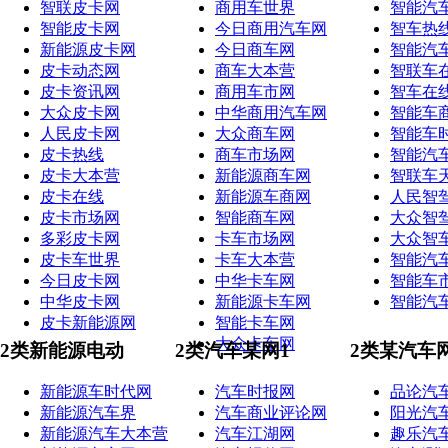
智联皮卡网
商用车世界
智能汽
智能皮卡网
今日商用汽车网
智车热
新能源皮卡网
今日商车网
智能汽
皮卡动态网
商车大本营
智联车
皮卡资讯网
商用车市网
智车在
大众皮卡网
中华商用汽车网
智能车
人民皮卡网
大众商车网
智能车
皮卡热线
商车市场网
智能汽
皮卡大本营
新能源商车网
智联车
皮卡在线
新能源车商网
人民智
皮卡市场网
智能商车网
大众智
多彩皮卡网
卡车市场网
大众智
皮卡车世界
卡车大本营
智能汽
今日皮卡网
中华卡车网
智能车
中华皮卡网
新能源卡车网
智能汽
皮卡新能源网
智能卡车网
大众卡车网
2类新能源电动
2类汽车某网1
2类某汽车
新能源车时代网
汽车时报网
品论汽
新能源汽车界
汽车商业评论网
阳光汽
新能源汽车大本营
汽车江湖网
趣乐汽