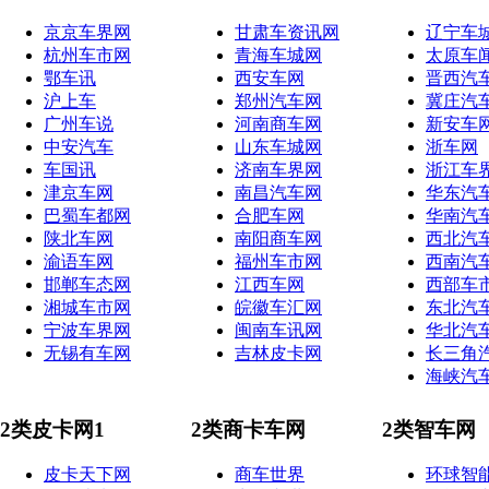
京京车界网
甘肃车资讯网
辽宁车
杭州车市网
青海车城网
太原车
鄂车讯
西安车网
晋西汽
沪上车
郑州汽车网
冀庄汽
广州车说
河南商车网
新安车
中安汽车
山东车城网
浙车网
车国讯
济南车界网
浙江车
津京车网
南昌汽车网
华东汽
巴蜀车都网
合肥车网
华南汽
陕北车网
南阳商车网
西北汽
渝语车网
福州车市网
西南汽
邯郸车态网
江西车网
西部车
湘城车市网
皖徽车汇网
东北汽
宁波车界网
闽南车讯网
华北汽
无锡有车网
吉林皮卡网
长三角
海峡汽
2类皮卡网1
2类商卡车网
2类智车网
皮卡天下网
商车世界
环球智