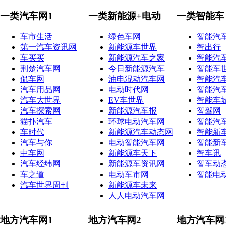
一类汽车网1
一类新能源+电动
一类智能车
车市生活
绿色车网
智能汽
第一汽车资讯网
新能源车世界
智出行
车买买
新能源汽车之家
智能汽
荆楚汽车网
今日新能源汽车
智能车
侃车网
油电混动汽车网
智能汽
汽车用品网
电动时代网
智能汽
汽车大世界
EV车世界
智能车
汽车探索网
新能源汽车报
智驾网
猫扑汽车
环球电动汽车网
智能汽
车时代
新能源汽车动态网
智能新
汽车与你
电动智能汽车网
智能新
中车网
新能源车天下
智车讯
汽车经纬网
新能源车资讯网
智车动
车之道
电动车市网
智能电
汽车世界周刊
新能源车未来
人人电动汽车网
地方汽车网1
地方汽车网2
地方汽车网