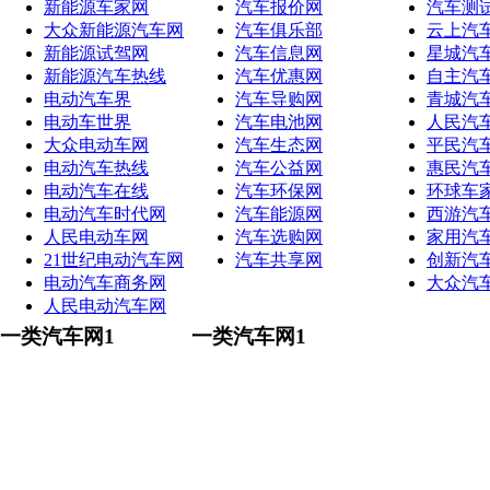
新能源车家网
汽车报价网
汽车测
大众新能源汽车网
汽车俱乐部
云上汽
新能源试驾网
汽车信息网
星城汽
新能源汽车热线
汽车优惠网
自主汽
电动汽车界
汽车导购网
青城汽
电动车世界
汽车电池网
人民汽
大众电动车网
汽车生态网
平民汽
电动汽车热线
汽车公益网
惠民汽
电动汽车在线
汽车环保网
环球车
电动汽车时代网
汽车能源网
西游汽
人民电动车网
汽车选购网
家用汽
21世纪电动汽车网
汽车共享网
创新汽
电动汽车商务网
大众汽
人民电动汽车网
一类汽车网1
一类汽车网1