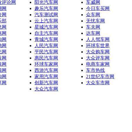
业评论网
阳光汽车网
车威网
湖网
趣乐汽车网
今日车买网
价网
汽车测试网
众车网
乐部
云上汽车网
无忧车网
息网
星城汽车网
车夫网
惠网
自主汽车网
达车网
购网
青城汽车网
人人驾车网
池网
人民汽车网
环球车世界
态网
平民汽车网
大众购车网
益网
惠民汽车网
大众评车网
保网
环球车家网
电商车家网
源网
西游汽车网
车市热线
购网
家用汽车网
21世纪车市网
享网
创新汽车网
大众车市网
大众汽车网