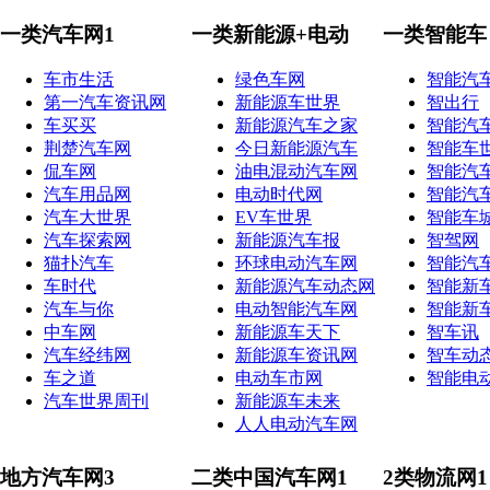
一类汽车网1
一类新能源+电动
一类智能车
车市生活
绿色车网
智能汽
第一汽车资讯网
新能源车世界
智出行
车买买
新能源汽车之家
智能汽
荆楚汽车网
今日新能源汽车
智能车
侃车网
油电混动汽车网
智能汽
汽车用品网
电动时代网
智能汽
汽车大世界
EV车世界
智能车
汽车探索网
新能源汽车报
智驾网
猫扑汽车
环球电动汽车网
智能汽
车时代
新能源汽车动态网
智能新
汽车与你
电动智能汽车网
智能新
中车网
新能源车天下
智车讯
汽车经纬网
新能源车资讯网
智车动
车之道
电动车市网
智能电
汽车世界周刊
新能源车未来
人人电动汽车网
地方汽车网3
二类中国汽车网1
2类物流网1