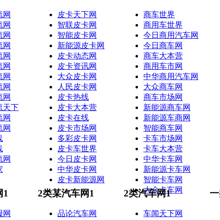
流网
皮卡天下网
商车世界
流网
智联皮卡网
商用车世界
流网
智能皮卡网
今日商用汽车网
流网
新能源皮卡网
今日商车网
流网
皮卡动态网
商车大本营
流网
皮卡资讯网
商用车市网
流网
大众皮卡网
中华商用汽车网
流网
人民皮卡网
大众商车网
流网
皮卡热线
商车市场网
流天下
皮卡大本营
新能源商车网
流网
皮卡在线
新能源车商网
流网
皮卡市场网
智能商车网
线
多彩皮卡网
卡车市场网
线
皮卡车世界
卡车大本营
流网
今日皮卡网
中华卡车网
家
中华皮卡网
新能源卡车网
皮卡新能源网
智能卡车网
大众卡车网
网1
2类某汽车网1
2类汽车网1
一
报网
品论汽车网
车闻天下网