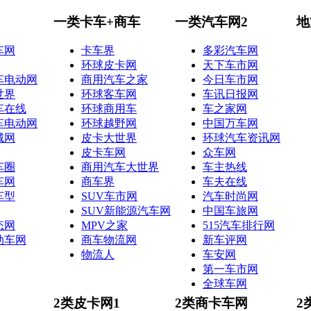
一类卡车+商车
一类汽车网2
地
车网
卡车界
多彩汽车网
环球皮卡网
天下车市网
车电动网
商用汽车之家
今日车市网
世界
环球客车网
车讯日报网
车在线
环球商用车
车之家网
车电动网
环球越野网
中国万车网
城网
皮卡大世界
环球汽车资讯网
皮卡车网
众车网
车圈
商用汽车大世界
车主热线
车网
商车界
车夫在线
车型
SUV车市网
汽车时尚网
SUV新能源汽车网
中国车旅网
态网
MPV之家
515汽车排行网
动车网
商车物流网
新车评网
物流人
车安网
第一车市网
全球车网
2类皮卡网1
2类商卡车网
2