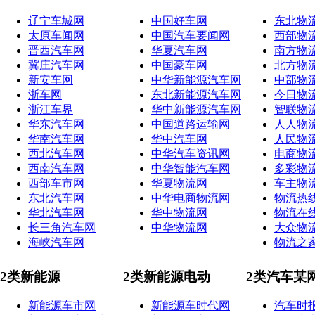
辽宁车城网
中国好车网
东北物
太原车闻网
中国汽车要闻网
西部物
晋西汽车网
华夏汽车网
南方物
冀庄汽车网
中国豪车网
北方物
新安车网
中华新能源汽车网
中部物
浙车网
东北新能源汽车网
今日物
浙江车界
华中新能源汽车网
智联物
华东汽车网
中国道路运输网
人人物
华南汽车网
华中汽车网
人民物
西北汽车网
中华汽车资讯网
电商物
西南汽车网
中华智能汽车网
多彩物
西部车市网
华夏物流网
车主物
东北汽车网
中华电商物流网
物流热
华北汽车网
华中物流网
物流在
长三角汽车网
中华物流网
大众物
海峡汽车网
物流之
2类新能源
2类新能源电动
2类汽车某
新能源车市网
新能源车时代网
汽车时