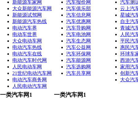
新能源车家网
汽车报价网
汽车测
大众新能源汽车网
汽车俱乐部
云上汽
新能源试驾网
汽车信息网
星城汽
新能源汽车热线
汽车优惠网
自主汽
电动汽车界
汽车导购网
青城汽
电动车世界
汽车电池网
人民汽
大众电动车网
汽车生态网
平民汽
电动汽车热线
汽车公益网
惠民汽
电动汽车在线
汽车环保网
环球车
电动汽车时代网
汽车能源网
西游汽
人民电动车网
汽车选购网
家用汽
21世纪电动汽车网
汽车共享网
创新汽
电动汽车商务网
大众汽
人民电动汽车网
一类汽车网1
一类汽车网1