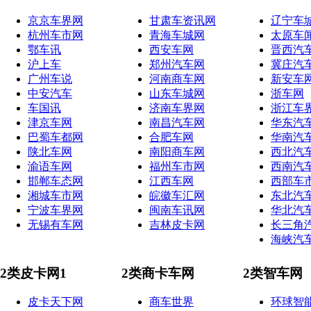
京京车界网
甘肃车资讯网
辽宁车
杭州车市网
青海车城网
太原车
鄂车讯
西安车网
晋西汽
沪上车
郑州汽车网
冀庄汽
广州车说
河南商车网
新安车
中安汽车
山东车城网
浙车网
车国讯
济南车界网
浙江车
津京车网
南昌汽车网
华东汽
巴蜀车都网
合肥车网
华南汽
陕北车网
南阳商车网
西北汽
渝语车网
福州车市网
西南汽
邯郸车态网
江西车网
西部车
湘城车市网
皖徽车汇网
东北汽
宁波车界网
闽南车讯网
华北汽
无锡有车网
吉林皮卡网
长三角
海峡汽
2类皮卡网1
2类商卡车网
2类智车网
皮卡天下网
商车世界
环球智