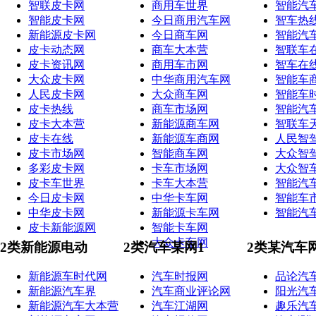
智联皮卡网
商用车世界
智能汽
智能皮卡网
今日商用汽车网
智车热
新能源皮卡网
今日商车网
智能汽
皮卡动态网
商车大本营
智联车
皮卡资讯网
商用车市网
智车在
大众皮卡网
中华商用汽车网
智能车
人民皮卡网
大众商车网
智能车
皮卡热线
商车市场网
智能汽
皮卡大本营
新能源商车网
智联车
皮卡在线
新能源车商网
人民智
皮卡市场网
智能商车网
大众智
多彩皮卡网
卡车市场网
大众智
皮卡车世界
卡车大本营
智能汽
今日皮卡网
中华卡车网
智能车
中华皮卡网
新能源卡车网
智能汽
皮卡新能源网
智能卡车网
大众卡车网
2类新能源电动
2类汽车某网1
2类某汽车
新能源车时代网
汽车时报网
品论汽
新能源汽车界
汽车商业评论网
阳光汽
新能源汽车大本营
汽车江湖网
趣乐汽