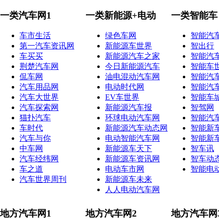
一类汽车网1
一类新能源+电动
一类智能车
车市生活
绿色车网
智能汽
第一汽车资讯网
新能源车世界
智出行
车买买
新能源汽车之家
智能汽
荆楚汽车网
今日新能源汽车
智能车
侃车网
油电混动汽车网
智能汽
汽车用品网
电动时代网
智能汽
汽车大世界
EV车世界
智能车
汽车探索网
新能源汽车报
智驾网
猫扑汽车
环球电动汽车网
智能汽
车时代
新能源汽车动态网
智能新
汽车与你
电动智能汽车网
智能新
中车网
新能源车天下
智车讯
汽车经纬网
新能源车资讯网
智车动
车之道
电动车市网
智能电
汽车世界周刊
新能源车未来
人人电动汽车网
地方汽车网1
地方汽车网2
地方汽车网