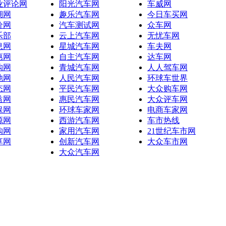
业评论网
阳光汽车网
车威网
湖网
趣乐汽车网
今日车买网
价网
汽车测试网
众车网
乐部
云上汽车网
无忧车网
息网
星城汽车网
车夫网
惠网
自主汽车网
达车网
购网
青城汽车网
人人驾车网
池网
人民汽车网
环球车世界
态网
平民汽车网
大众购车网
益网
惠民汽车网
大众评车网
保网
环球车家网
电商车家网
源网
西游汽车网
车市热线
购网
家用汽车网
21世纪车市网
享网
创新汽车网
大众车市网
大众汽车网