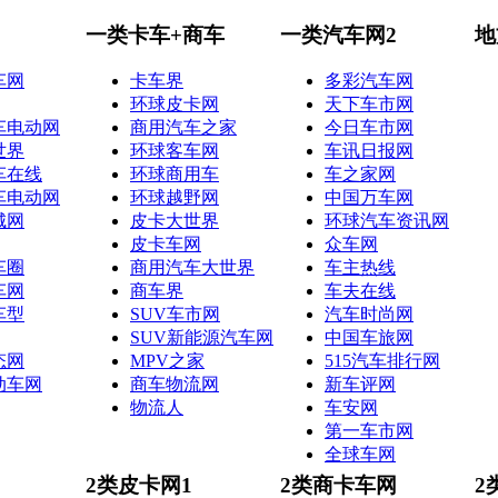
一类卡车+商车
一类汽车网2
地
车网
卡车界
多彩汽车网
环球皮卡网
天下车市网
车电动网
商用汽车之家
今日车市网
世界
环球客车网
车讯日报网
车在线
环球商用车
车之家网
车电动网
环球越野网
中国万车网
城网
皮卡大世界
环球汽车资讯网
皮卡车网
众车网
车圈
商用汽车大世界
车主热线
车网
商车界
车夫在线
车型
SUV车市网
汽车时尚网
SUV新能源汽车网
中国车旅网
态网
MPV之家
515汽车排行网
动车网
商车物流网
新车评网
物流人
车安网
第一车市网
全球车网
2类皮卡网1
2类商卡车网
2