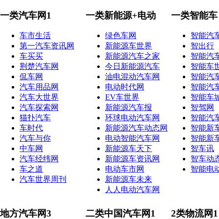
一类汽车网1
一类新能源+电动
一类智能车
车市生活
绿色车网
智能汽
第一汽车资讯网
新能源车世界
智出行
车买买
新能源汽车之家
智能汽
荆楚汽车网
今日新能源汽车
智能车
侃车网
油电混动汽车网
智能汽
汽车用品网
电动时代网
智能汽
汽车大世界
EV车世界
智能车
汽车探索网
新能源汽车报
智驾网
猫扑汽车
环球电动汽车网
智能汽
车时代
新能源汽车动态网
智能新
汽车与你
电动智能汽车网
智能新
中车网
新能源车天下
智车讯
汽车经纬网
新能源车资讯网
智车动
车之道
电动车市网
智能电
汽车世界周刊
新能源车未来
人人电动汽车网
地方汽车网3
二类中国汽车网1
2类物流网1