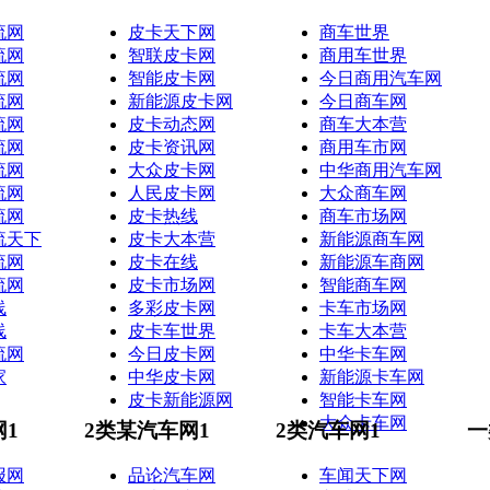
流网
皮卡天下网
商车世界
流网
智联皮卡网
商用车世界
流网
智能皮卡网
今日商用汽车网
流网
新能源皮卡网
今日商车网
流网
皮卡动态网
商车大本营
流网
皮卡资讯网
商用车市网
流网
大众皮卡网
中华商用汽车网
流网
人民皮卡网
大众商车网
流网
皮卡热线
商车市场网
流天下
皮卡大本营
新能源商车网
流网
皮卡在线
新能源车商网
流网
皮卡市场网
智能商车网
线
多彩皮卡网
卡车市场网
线
皮卡车世界
卡车大本营
流网
今日皮卡网
中华卡车网
家
中华皮卡网
新能源卡车网
皮卡新能源网
智能卡车网
大众卡车网
网1
2类某汽车网1
2类汽车网1
一
报网
品论汽车网
车闻天下网