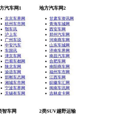
方汽车网1
地方汽车网2
京京车界网
甘肃车资讯网
杭州车市网
青海车城网
鄂车讯
西安车网
沪上车
郑州汽车网
广州车说
河南商车网
中安汽车
山东车城网
车国讯
济南车界网
津京车网
南昌汽车网
巴蜀车都网
合肥车网
陕北车网
南阳商车网
渝语车网
福州车市网
邯郸车态网
江西车网
湘城车市网
皖徽车汇网
宁波车界网
闽南车讯网
无锡有车网
吉林皮卡网
类智车网
2类SUV越野运输