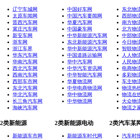
辽宁车城网
中国好车网
东北物
太原车闻网
中国汽车要闻网
西部物
晋西汽车网
华夏汽车网
南方物
冀庄汽车网
中国豪车网
北方物
新安车网
中华新能源汽车网
中部物
浙车网
东北新能源汽车网
今日物
浙江车界
华中新能源汽车网
智联物
华东汽车网
中国道路运输网
人人物
华南汽车网
华中汽车网
人民物
西北汽车网
中华汽车资讯网
电商物
西南汽车网
中华智能汽车网
多彩物
西部车市网
华夏物流网
车主物
东北汽车网
中华电商物流网
物流热
华北汽车网
华中物流网
物流在
长三角汽车网
中华物流网
大众物
海峡汽车网
物流之
2类新能源
2类新能源电动
2类汽车某
新能源车市网
新能源车时代网
汽车时