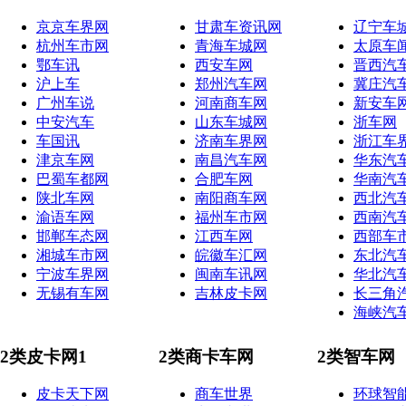
京京车界网
甘肃车资讯网
辽宁车
杭州车市网
青海车城网
太原车
鄂车讯
西安车网
晋西汽
沪上车
郑州汽车网
冀庄汽
广州车说
河南商车网
新安车
中安汽车
山东车城网
浙车网
车国讯
济南车界网
浙江车
津京车网
南昌汽车网
华东汽
巴蜀车都网
合肥车网
华南汽
陕北车网
南阳商车网
西北汽
渝语车网
福州车市网
西南汽
邯郸车态网
江西车网
西部车
湘城车市网
皖徽车汇网
东北汽
宁波车界网
闽南车讯网
华北汽
无锡有车网
吉林皮卡网
长三角
海峡汽
2类皮卡网1
2类商卡车网
2类智车网
皮卡天下网
商车世界
环球智