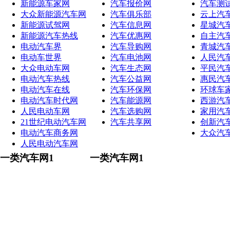
新能源车家网
汽车报价网
汽车测
大众新能源汽车网
汽车俱乐部
云上汽
新能源试驾网
汽车信息网
星城汽
新能源汽车热线
汽车优惠网
自主汽
电动汽车界
汽车导购网
青城汽
电动车世界
汽车电池网
人民汽
大众电动车网
汽车生态网
平民汽
电动汽车热线
汽车公益网
惠民汽
电动汽车在线
汽车环保网
环球车
电动汽车时代网
汽车能源网
西游汽
人民电动车网
汽车选购网
家用汽
21世纪电动汽车网
汽车共享网
创新汽
电动汽车商务网
大众汽
人民电动汽车网
一类汽车网1
一类汽车网1