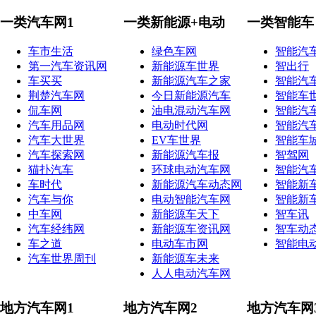
一类汽车网1
一类新能源+电动
一类智能车
车市生活
绿色车网
智能汽
第一汽车资讯网
新能源车世界
智出行
车买买
新能源汽车之家
智能汽
荆楚汽车网
今日新能源汽车
智能车
侃车网
油电混动汽车网
智能汽
汽车用品网
电动时代网
智能汽
汽车大世界
EV车世界
智能车
汽车探索网
新能源汽车报
智驾网
猫扑汽车
环球电动汽车网
智能汽
车时代
新能源汽车动态网
智能新
汽车与你
电动智能汽车网
智能新
中车网
新能源车天下
智车讯
汽车经纬网
新能源车资讯网
智车动
车之道
电动车市网
智能电
汽车世界周刊
新能源车未来
人人电动汽车网
地方汽车网1
地方汽车网2
地方汽车网