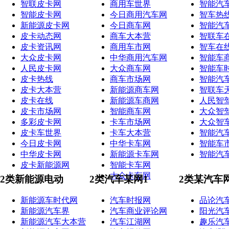
智联皮卡网
商用车世界
智能汽
智能皮卡网
今日商用汽车网
智车热
新能源皮卡网
今日商车网
智能汽
皮卡动态网
商车大本营
智联车
皮卡资讯网
商用车市网
智车在
大众皮卡网
中华商用汽车网
智能车
人民皮卡网
大众商车网
智能车
皮卡热线
商车市场网
智能汽
皮卡大本营
新能源商车网
智联车
皮卡在线
新能源车商网
人民智
皮卡市场网
智能商车网
大众智
多彩皮卡网
卡车市场网
大众智
皮卡车世界
卡车大本营
智能汽
今日皮卡网
中华卡车网
智能车
中华皮卡网
新能源卡车网
智能汽
皮卡新能源网
智能卡车网
大众卡车网
2类新能源电动
2类汽车某网1
2类某汽车
新能源车时代网
汽车时报网
品论汽
新能源汽车界
汽车商业评论网
阳光汽
新能源汽车大本营
汽车江湖网
趣乐汽