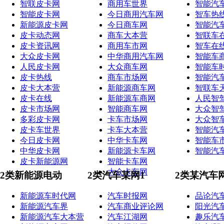
智联皮卡网
商用车世界
智能汽
智能皮卡网
今日商用汽车网
智车热
新能源皮卡网
今日商车网
智能汽
皮卡动态网
商车大本营
智联车
皮卡资讯网
商用车市网
智车在
大众皮卡网
中华商用汽车网
智能车
人民皮卡网
大众商车网
智能车
皮卡热线
商车市场网
智能汽
皮卡大本营
新能源商车网
智联车
皮卡在线
新能源车商网
人民智
皮卡市场网
智能商车网
大众智
多彩皮卡网
卡车市场网
大众智
皮卡车世界
卡车大本营
智能汽
今日皮卡网
中华卡车网
智能车
中华皮卡网
新能源卡车网
智能汽
皮卡新能源网
智能卡车网
大众卡车网
2类新能源电动
2类汽车某网1
2类某汽车
新能源车时代网
汽车时报网
品论汽
新能源汽车界
汽车商业评论网
阳光汽
新能源汽车大本营
汽车江湖网
趣乐汽