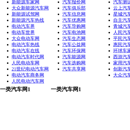
新能源车家网
汽车报价网
汽车测
大众新能源汽车网
汽车俱乐部
云上汽
新能源试驾网
汽车信息网
星城汽
新能源汽车热线
汽车优惠网
自主汽
电动汽车界
汽车导购网
青城汽
电动车世界
汽车电池网
人民汽
大众电动车网
汽车生态网
平民汽
电动汽车热线
汽车公益网
惠民汽
电动汽车在线
汽车环保网
环球车
电动汽车时代网
汽车能源网
西游汽
人民电动车网
汽车选购网
家用汽
21世纪电动汽车网
汽车共享网
创新汽
电动汽车商务网
大众汽
人民电动汽车网
一类汽车网1
一类汽车网1