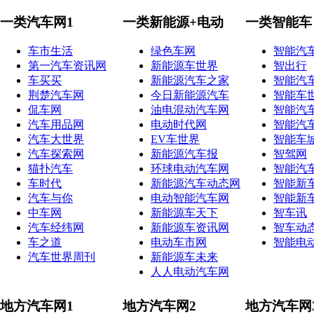
一类汽车网1
一类新能源+电动
一类智能车
车市生活
绿色车网
智能汽
第一汽车资讯网
新能源车世界
智出行
车买买
新能源汽车之家
智能汽
荆楚汽车网
今日新能源汽车
智能车
侃车网
油电混动汽车网
智能汽
汽车用品网
电动时代网
智能汽
汽车大世界
EV车世界
智能车
汽车探索网
新能源汽车报
智驾网
猫扑汽车
环球电动汽车网
智能汽
车时代
新能源汽车动态网
智能新
汽车与你
电动智能汽车网
智能新
中车网
新能源车天下
智车讯
汽车经纬网
新能源车资讯网
智车动
车之道
电动车市网
智能电
汽车世界周刊
新能源车未来
人人电动汽车网
地方汽车网1
地方汽车网2
地方汽车网