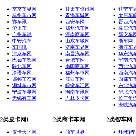
京京车界网
甘肃车资讯网
辽宁车
杭州车市网
青海车城网
太原车
鄂车讯
西安车网
晋西汽
沪上车
郑州汽车网
冀庄汽
广州车说
河南商车网
新安车
中安汽车
山东车城网
浙车网
车国讯
济南车界网
浙江车
津京车网
南昌汽车网
华东汽
巴蜀车都网
合肥车网
华南汽
陕北车网
南阳商车网
西北汽
渝语车网
福州车市网
西南汽
邯郸车态网
江西车网
西部车
湘城车市网
皖徽车汇网
东北汽
宁波车界网
闽南车讯网
华北汽
无锡有车网
吉林皮卡网
长三角
海峡汽
2类皮卡网1
2类商卡车网
2类智车网
皮卡天下网
商车世界
环球智