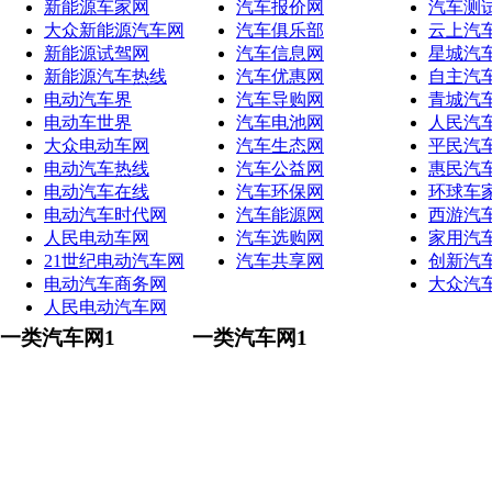
新能源车家网
汽车报价网
汽车测
大众新能源汽车网
汽车俱乐部
云上汽
新能源试驾网
汽车信息网
星城汽
新能源汽车热线
汽车优惠网
自主汽
电动汽车界
汽车导购网
青城汽
电动车世界
汽车电池网
人民汽
大众电动车网
汽车生态网
平民汽
电动汽车热线
汽车公益网
惠民汽
电动汽车在线
汽车环保网
环球车
电动汽车时代网
汽车能源网
西游汽
人民电动车网
汽车选购网
家用汽
21世纪电动汽车网
汽车共享网
创新汽
电动汽车商务网
大众汽
人民电动汽车网
一类汽车网1
一类汽车网1