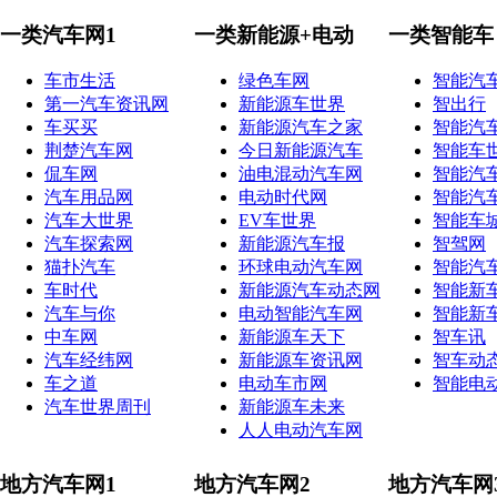
一类汽车网1
一类新能源+电动
一类智能车
车市生活
绿色车网
智能汽
第一汽车资讯网
新能源车世界
智出行
车买买
新能源汽车之家
智能汽
荆楚汽车网
今日新能源汽车
智能车
侃车网
油电混动汽车网
智能汽
汽车用品网
电动时代网
智能汽
汽车大世界
EV车世界
智能车
汽车探索网
新能源汽车报
智驾网
猫扑汽车
环球电动汽车网
智能汽
车时代
新能源汽车动态网
智能新
汽车与你
电动智能汽车网
智能新
中车网
新能源车天下
智车讯
汽车经纬网
新能源车资讯网
智车动
车之道
电动车市网
智能电
汽车世界周刊
新能源车未来
人人电动汽车网
地方汽车网1
地方汽车网2
地方汽车网