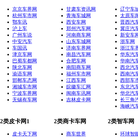
京京车界网
甘肃车资讯网
辽宁车
杭州车市网
青海车城网
太原车
鄂车讯
西安车网
晋西汽
沪上车
郑州汽车网
冀庄汽
广州车说
河南商车网
新安车
中安汽车
山东车城网
浙车网
车国讯
济南车界网
浙江车
津京车网
南昌汽车网
华东汽
巴蜀车都网
合肥车网
华南汽
陕北车网
南阳商车网
西北汽
渝语车网
福州车市网
西南汽
邯郸车态网
江西车网
西部车
湘城车市网
皖徽车汇网
东北汽
宁波车界网
闽南车讯网
华北汽
无锡有车网
吉林皮卡网
长三角
海峡汽
2类皮卡网1
2类商卡车网
2类智车网
皮卡天下网
商车世界
环球智