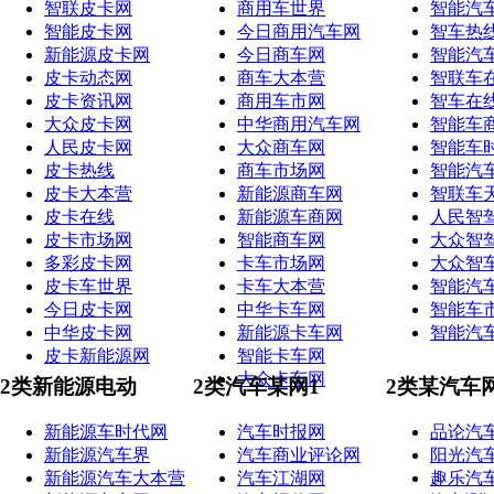
智联皮卡网
商用车世界
智能汽
智能皮卡网
今日商用汽车网
智车热
新能源皮卡网
今日商车网
智能汽
皮卡动态网
商车大本营
智联车
皮卡资讯网
商用车市网
智车在
大众皮卡网
中华商用汽车网
智能车
人民皮卡网
大众商车网
智能车
皮卡热线
商车市场网
智能汽
皮卡大本营
新能源商车网
智联车
皮卡在线
新能源车商网
人民智
皮卡市场网
智能商车网
大众智
多彩皮卡网
卡车市场网
大众智
皮卡车世界
卡车大本营
智能汽
今日皮卡网
中华卡车网
智能车
中华皮卡网
新能源卡车网
智能汽
皮卡新能源网
智能卡车网
大众卡车网
2类新能源电动
2类汽车某网1
2类某汽车
新能源车时代网
汽车时报网
品论汽
新能源汽车界
汽车商业评论网
阳光汽
新能源汽车大本营
汽车江湖网
趣乐汽