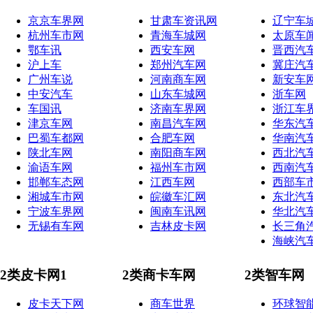
京京车界网
甘肃车资讯网
辽宁车
杭州车市网
青海车城网
太原车
鄂车讯
西安车网
晋西汽
沪上车
郑州汽车网
冀庄汽
广州车说
河南商车网
新安车
中安汽车
山东车城网
浙车网
车国讯
济南车界网
浙江车
津京车网
南昌汽车网
华东汽
巴蜀车都网
合肥车网
华南汽
陕北车网
南阳商车网
西北汽
渝语车网
福州车市网
西南汽
邯郸车态网
江西车网
西部车
湘城车市网
皖徽车汇网
东北汽
宁波车界网
闽南车讯网
华北汽
无锡有车网
吉林皮卡网
长三角
海峡汽
2类皮卡网1
2类商卡车网
2类智车网
皮卡天下网
商车世界
环球智