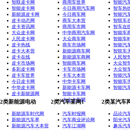
智联皮卡网
商用车世界
智能汽
智能皮卡网
今日商用汽车网
智车热
新能源皮卡网
今日商车网
智能汽
皮卡动态网
商车大本营
智联车
皮卡资讯网
商用车市网
智车在
大众皮卡网
中华商用汽车网
智能车
人民皮卡网
大众商车网
智能车
皮卡热线
商车市场网
智能汽
皮卡大本营
新能源商车网
智联车
皮卡在线
新能源车商网
人民智
皮卡市场网
智能商车网
大众智
多彩皮卡网
卡车市场网
大众智
皮卡车世界
卡车大本营
智能汽
今日皮卡网
中华卡车网
智能车
中华皮卡网
新能源卡车网
智能汽
皮卡新能源网
智能卡车网
大众卡车网
2类新能源电动
2类汽车某网1
2类某汽车
新能源车时代网
汽车时报网
品论汽
新能源汽车界
汽车商业评论网
阳光汽
新能源汽车大本营
汽车江湖网
趣乐汽