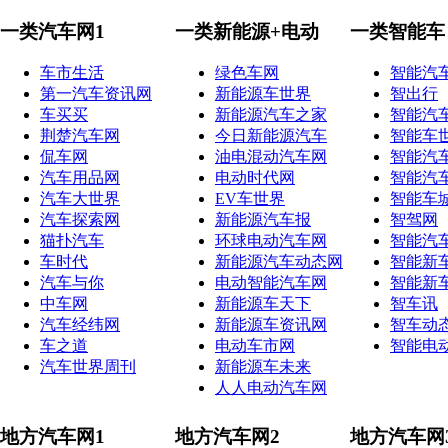
一类汽车网1
一类新能源+电动
一类智能车
车市生活
绿色车网
智能汽
第一汽车资讯网
新能源车世界
智出行
车买买
新能源汽车之家
智能汽
荆楚汽车网
今日新能源汽车
智能车
侃车网
油电混动汽车网
智能汽
汽车用品网
电动时代网
智能汽
汽车大世界
EV车世界
智能车
汽车探索网
新能源汽车报
智驾网
猫扑汽车
环球电动汽车网
智能汽
车时代
新能源汽车动态网
智能新
汽车与你
电动智能汽车网
智能新
中车网
新能源车天下
智车讯
汽车经纬网
新能源车资讯网
智车动
车之道
电动车市网
智能电
汽车世界周刊
新能源车未来
人人电动汽车网
地方汽车网1
地方汽车网2
地方汽车网