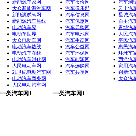
新能源车家网
汽车报价网
汽车测
大众新能源汽车网
汽车俱乐部
云上汽
新能源试驾网
汽车信息网
星城汽
新能源汽车热线
汽车优惠网
自主汽
电动汽车界
汽车导购网
青城汽
电动车世界
汽车电池网
人民汽
大众电动车网
汽车生态网
平民汽
电动汽车热线
汽车公益网
惠民汽
电动汽车在线
汽车环保网
环球车
电动汽车时代网
汽车能源网
西游汽
人民电动车网
汽车选购网
家用汽
21世纪电动汽车网
汽车共享网
创新汽
电动汽车商务网
大众汽
人民电动汽车网
一类汽车网1
一类汽车网1