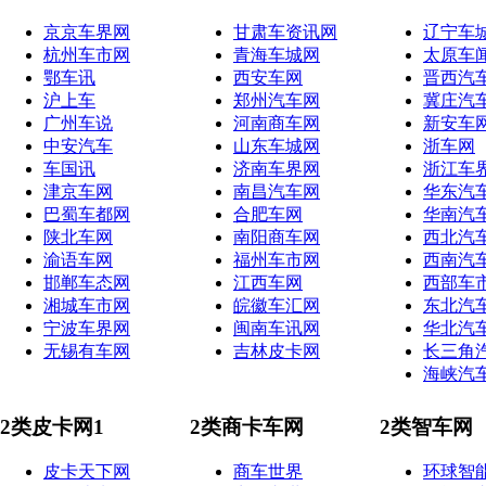
京京车界网
甘肃车资讯网
辽宁车
杭州车市网
青海车城网
太原车
鄂车讯
西安车网
晋西汽
沪上车
郑州汽车网
冀庄汽
广州车说
河南商车网
新安车
中安汽车
山东车城网
浙车网
车国讯
济南车界网
浙江车
津京车网
南昌汽车网
华东汽
巴蜀车都网
合肥车网
华南汽
陕北车网
南阳商车网
西北汽
渝语车网
福州车市网
西南汽
邯郸车态网
江西车网
西部车
湘城车市网
皖徽车汇网
东北汽
宁波车界网
闽南车讯网
华北汽
无锡有车网
吉林皮卡网
长三角
海峡汽
2类皮卡网1
2类商卡车网
2类智车网
皮卡天下网
商车世界
环球智