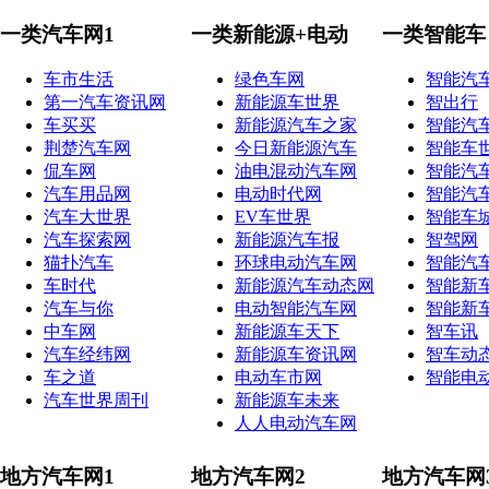
一类汽车网1
一类新能源+电动
一类智能车
车市生活
绿色车网
智能汽
第一汽车资讯网
新能源车世界
智出行
车买买
新能源汽车之家
智能汽
荆楚汽车网
今日新能源汽车
智能车
侃车网
油电混动汽车网
智能汽
汽车用品网
电动时代网
智能汽
汽车大世界
EV车世界
智能车
汽车探索网
新能源汽车报
智驾网
猫扑汽车
环球电动汽车网
智能汽
车时代
新能源汽车动态网
智能新
汽车与你
电动智能汽车网
智能新
中车网
新能源车天下
智车讯
汽车经纬网
新能源车资讯网
智车动
车之道
电动车市网
智能电
汽车世界周刊
新能源车未来
人人电动汽车网
地方汽车网1
地方汽车网2
地方汽车网