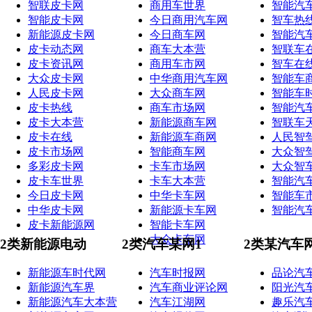
智联皮卡网
商用车世界
智能汽
智能皮卡网
今日商用汽车网
智车热
新能源皮卡网
今日商车网
智能汽
皮卡动态网
商车大本营
智联车
皮卡资讯网
商用车市网
智车在
大众皮卡网
中华商用汽车网
智能车
人民皮卡网
大众商车网
智能车
皮卡热线
商车市场网
智能汽
皮卡大本营
新能源商车网
智联车
皮卡在线
新能源车商网
人民智
皮卡市场网
智能商车网
大众智
多彩皮卡网
卡车市场网
大众智
皮卡车世界
卡车大本营
智能汽
今日皮卡网
中华卡车网
智能车
中华皮卡网
新能源卡车网
智能汽
皮卡新能源网
智能卡车网
大众卡车网
2类新能源电动
2类汽车某网1
2类某汽车
新能源车时代网
汽车时报网
品论汽
新能源汽车界
汽车商业评论网
阳光汽
新能源汽车大本营
汽车江湖网
趣乐汽