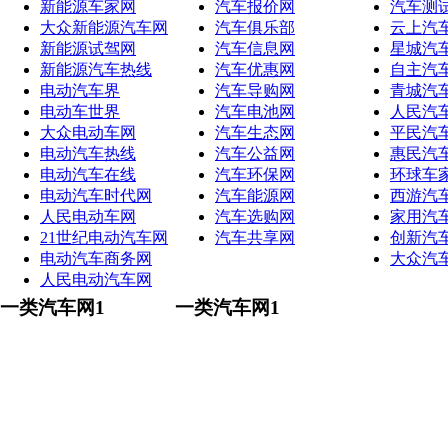
新能源车家网
汽车报价网
汽车测
大众新能源汽车网
汽车俱乐部
云上汽
新能源试驾网
汽车信息网
星城汽
新能源汽车热线
汽车优惠网
自主汽
电动汽车界
汽车导购网
青城汽
电动车世界
汽车电池网
人民汽
大众电动车网
汽车生态网
平民汽
电动汽车热线
汽车公益网
惠民汽
电动汽车在线
汽车环保网
环球车
电动汽车时代网
汽车能源网
西游汽
人民电动车网
汽车选购网
家用汽
21世纪电动汽车网
汽车共享网
创新汽
电动汽车商务网
大众汽
人民电动汽车网
一类汽车网1
一类汽车网1