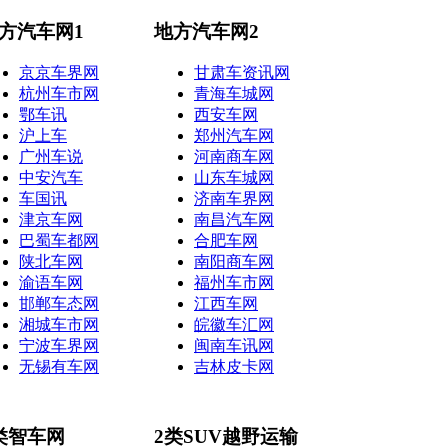
方汽车网1
地方汽车网2
京京车界网
甘肃车资讯网
杭州车市网
青海车城网
鄂车讯
西安车网
沪上车
郑州汽车网
广州车说
河南商车网
中安汽车
山东车城网
车国讯
济南车界网
津京车网
南昌汽车网
巴蜀车都网
合肥车网
陕北车网
南阳商车网
渝语车网
福州车市网
邯郸车态网
江西车网
湘城车市网
皖徽车汇网
宁波车界网
闽南车讯网
无锡有车网
吉林皮卡网
类智车网
2类SUV越野运输