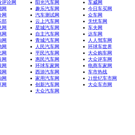
业评论网
阳光汽车网
车威网
湖网
趣乐汽车网
今日车买网
价网
汽车测试网
众车网
乐部
云上汽车网
无忧车网
息网
星城汽车网
车夫网
惠网
自主汽车网
达车网
购网
青城汽车网
人人驾车网
池网
人民汽车网
环球车世界
态网
平民汽车网
大众购车网
益网
惠民汽车网
大众评车网
保网
环球车家网
电商车家网
源网
西游汽车网
车市热线
购网
家用汽车网
21世纪车市网
享网
创新汽车网
大众车市网
大众汽车网