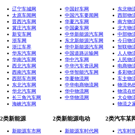
辽宁车城网
中国好车网
东北物
太原车闻网
中国汽车要闻网
西部物
晋西汽车网
华夏汽车网
南方物
冀庄汽车网
中国豪车网
北方物
新安车网
中华新能源汽车网
中部物
浙车网
东北新能源汽车网
今日物
浙江车界
华中新能源汽车网
智联物
华东汽车网
中国道路运输网
人人物
华南汽车网
华中汽车网
人民物
西北汽车网
中华汽车资讯网
电商物
西南汽车网
中华智能汽车网
多彩物
西部车市网
华夏物流网
车主物
东北汽车网
中华电商物流网
物流热
华北汽车网
华中物流网
物流在
长三角汽车网
中华物流网
大众物
海峡汽车网
物流之
2类新能源
2类新能源电动
2类汽车某
新能源车市网
新能源车时代网
汽车时