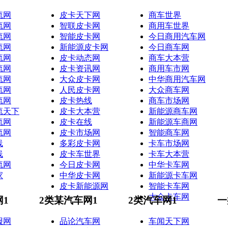
流网
皮卡天下网
商车世界
流网
智联皮卡网
商用车世界
流网
智能皮卡网
今日商用汽车网
流网
新能源皮卡网
今日商车网
流网
皮卡动态网
商车大本营
流网
皮卡资讯网
商用车市网
流网
大众皮卡网
中华商用汽车网
流网
人民皮卡网
大众商车网
流网
皮卡热线
商车市场网
流天下
皮卡大本营
新能源商车网
流网
皮卡在线
新能源车商网
流网
皮卡市场网
智能商车网
线
多彩皮卡网
卡车市场网
线
皮卡车世界
卡车大本营
流网
今日皮卡网
中华卡车网
家
中华皮卡网
新能源卡车网
皮卡新能源网
智能卡车网
大众卡车网
网1
2类某汽车网1
2类汽车网1
一
报网
品论汽车网
车闻天下网