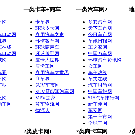
一类卡车+商车
一类汽车网2
地
车网
卡车界
多彩汽车网
环球皮卡网
天下车市网
车电动网
商用汽车之家
今日车市网
世界
环球客车网
车讯日报网
车在线
环球商用车
车之家网
车电动网
环球越野网
中国万车网
城网
皮卡大世界
环球汽车资讯网
皮卡车网
众车网
车圈
商用汽车大世界
车主热线
车网
商车界
车夫在线
车型
SUV车市网
汽车时尚网
SUV新能源汽车网
中国车旅网
态网
MPV之家
515汽车排行网
动车网
商车物流网
新车评网
物流人
车安网
第一车市网
全球车网
2类皮卡网1
2类商卡车网
2