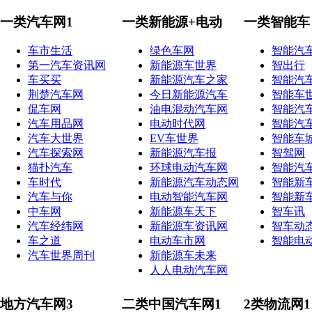
一类汽车网1
一类新能源+电动
一类智能车
车市生活
绿色车网
智能汽
第一汽车资讯网
新能源车世界
智出行
车买买
新能源汽车之家
智能汽
荆楚汽车网
今日新能源汽车
智能车
侃车网
油电混动汽车网
智能汽
汽车用品网
电动时代网
智能汽
汽车大世界
EV车世界
智能车
汽车探索网
新能源汽车报
智驾网
猫扑汽车
环球电动汽车网
智能汽
车时代
新能源汽车动态网
智能新
汽车与你
电动智能汽车网
智能新
中车网
新能源车天下
智车讯
汽车经纬网
新能源车资讯网
智车动
车之道
电动车市网
智能电
汽车世界周刊
新能源车未来
人人电动汽车网
地方汽车网3
二类中国汽车网1
2类物流网1